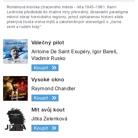
Románová kronika ztraceného města - léta 1945–1961. Karin
Lednická předkládá do značné míry převratný, dosavadní paradigma
měnící obraz hornického regionu, jehož zahlazenou historii stále
překrývá tlustá vrstva mýtů a zakořeněných stereotypů o „černé
zemi a rudém kraji“.
Válečný pilot
Antoine De Saint Exupéry, Igor Bareš,
Vladimír Rusko
Koupit
Vysoké okno
Raymond Chandler
Koupit
Mít svůj kout
Jitka Zelenková
Koupit