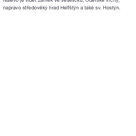
Nalevo je vidět zámek ve Veselíčku, Oderské vrchy,
napravo středověký hrad Helfštýn a také sv. Hostýn.