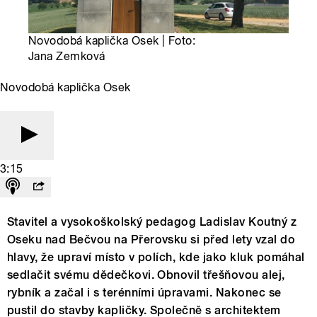
Novodobá kaplička Osek | Foto:
Jana Zemková
Novodobá kaplička Osek
3:15
Stavitel a vysokoškolský pedagog Ladislav Koutný z
Oseku nad Bečvou na Přerovsku si před lety vzal do
hlavy, že upraví místo v polích, kde jako kluk pomáhal
sedlačit svému dědečkovi. Obnovil třešňovou alej,
rybník a začal i s terénními úpravami. Nakonec se
pustil do stavby kapličky. Společně s architektem