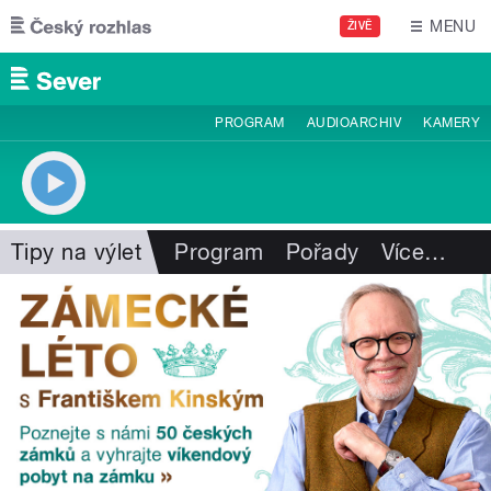
Přejít k hlavnímu obsahu
MENU
ŽIVĚ
PROGRAM
AUDIOARCHIV
KAMERY
Tipy na výlet
Program
Pořady
Více
…