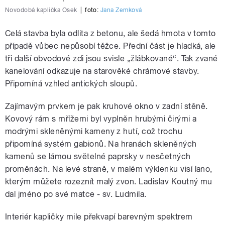
Novodobá kaplička Osek
|
foto:
Jana Zemková
Celá stavba byla odlita z betonu, ale šedá hmota v tomto
případě vůbec nepůsobí těžce. Přední část je hladká, ale
tři další obvodové zdi jsou svisle „žlábkované“. Tak zvané
kanelování odkazuje na starověké chrámové stavby.
Připomíná vzhled antických sloupů.
Zajímavým prvkem je pak kruhové okno v zadní stěně.
Kovový rám s mřížemi byl vyplněn hrubými čirými a
modrými skleněnými kameny z hutí, což trochu
připomíná systém gabionů. Na hranách skleněných
kamenů se lámou světelné paprsky v nesčetných
proměnách. Na levé straně, v malém výklenku visí lano,
kterým můžete rozeznít malý zvon. Ladislav Koutný mu
dal jméno po své matce - sv. Ludmila.
Interiér kapličky mile překvapí barevným spektrem