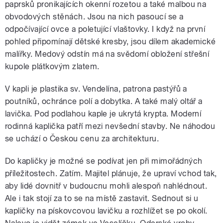
paprsků pronikajících okenní rozetou a také malbou na
obvodových stěnách. Jsou na nich pasoucí se a
odpočívající ovce a poletující vlaštovky. I když na první
pohled připomínají dětské kresby, jsou dílem akademické
malířky. Medový odstín má na svědomí obložení střešní
kupole plátkovým zlatem.
V kapli je plastika sv. Vendelína, patrona pastýřů a
poutníků, ochránce polí a dobytka. A také malý oltář a
lavička. Pod podlahou kaple je ukrytá krypta. Moderní
rodinná kaplička patří mezi nevšední stavby. Ne náhodou
se uchází o Českou cenu za architekturu.
Do kapličky je možné se podívat jen při mimořádných
příležitostech. Zatím. Majitel plánuje, že upraví vchod tak,
aby lidé dovnitř v budoucnu mohli alespoň nahlédnout.
Ale i tak stojí za to se na místě zastavit. Sednout si u
kapličky na pískovcovou lavičku a rozhlížet se po okolí.