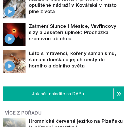
opuštěné nádraží v Kovářské v místo
plné života
Zatmění Slunce i Měsíce, Vavřincovy
slzy a Jeseteří úplněk: Procházka
srpnovou oblohou
Léto s mravenci, kořeny šamanismu,
šamani dneška a jejich cesty do
horního a dolního světa
Jak nás naladíte na DABu
VÍCE Z POŘADU
Hromnické červené jezírko na Plzeňsku