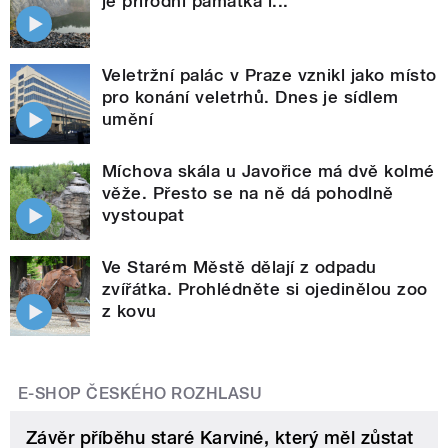
je přírodní památka i...
Veletržní palác v Praze vznikl jako místo
pro konání veletrhů. Dnes je sídlem
umění
Míchova skála u Javořice má dvě kolmé
věže. Přesto se na ně dá pohodlně
vystoupat
Ve Starém Městě dělají z odpadu
zvířátka. Prohlédněte si ojedinělou zoo
z kovu
E-SHOP ČESKÉHO ROZHLASU
Závěr příběhu staré Karviné, který měl zůstat