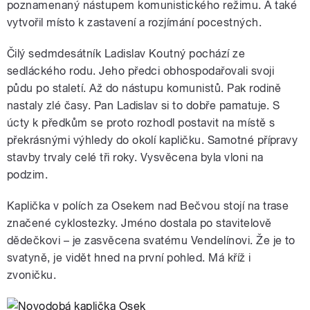
poznamenaný nástupem komunistického režimu. A také
vytvořil místo k zastavení a rozjímání pocestných.
Čilý sedmdesátník Ladislav Koutný pochází ze
sedláckého rodu. Jeho předci obhospodařovali svoji
půdu po staletí. Až do nástupu komunistů. Pak rodině
nastaly zlé časy. Pan Ladislav si to dobře pamatuje. S
úcty k předkům se proto rozhodl postavit na místě s
překrásnými výhledy do okolí kapličku. Samotné přípravy
stavby trvaly celé tři roky. Vysvěcena byla vloni na
podzim.
Kaplička v polích za Osekem nad Bečvou stojí na trase
značené cyklostezky. Jméno dostala po stavitelově
dědečkovi – je zasvěcena svatému Vendelínovi. Že je to
svatyně, je vidět hned na první pohled. Má kříž i
zvoničku.