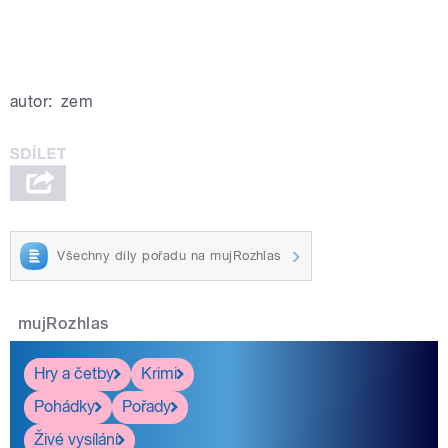
autor:
zem
Všechny díly pořadu na mujRozhlas
mujRozhlas
Hry a četby
Krimi
Pohádky
Pořady
Živé vysílání