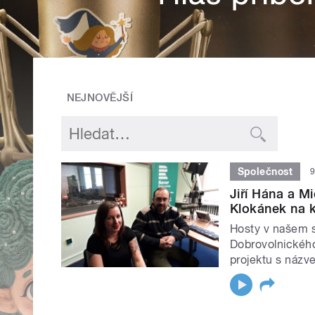
NEJNOVĚJŠÍ
Společnost
9
Jiří Hána a M
Klokánek na 
Hosty v našem s
Dobrovolnického 
projektu s názv