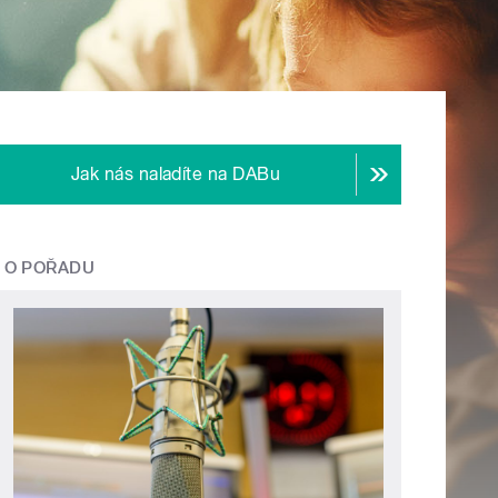
Jak nás naladíte na DABu
O POŘADU