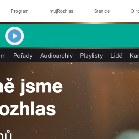
Program
mujRozhlas
Stanice
O r
am
Pořady
Audioarchiv
Playlisty
Lidé
Ka