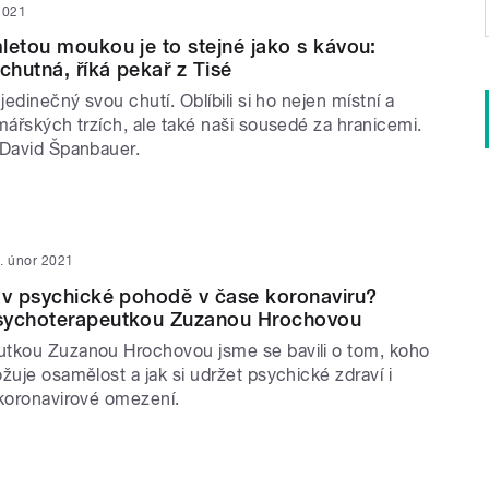
2021
letou moukou je to stejné jako s kávou:
chutná, říká pekař z Tisé
jedinečný svou chutí. Oblíbili si ho nejen místní a
mářských trzích, ale také naši sousedé za hranicemi.
 David Španbauer.
. únor 2021
 v psychické pohodě v čase koronaviru?
sychoterapeutkou Zuzanou Hrochovou
tkou Zuzanou Hrochovou jsme se bavili o tom, koho
žuje osamělost a jak si udržet psychické zdraví i
ikoronavirové omezení.