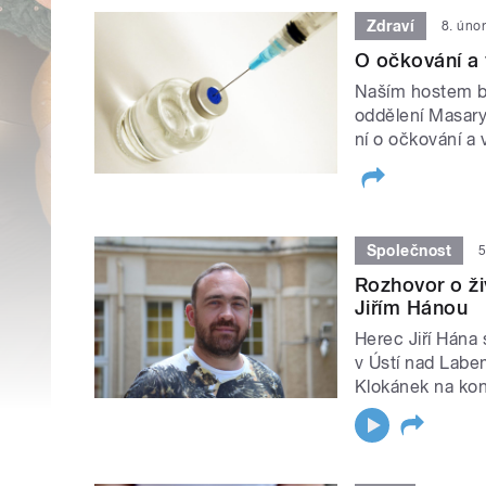
Zdraví
8. úno
O očkování a
Naším hostem by
oddělení Masary
ní o očkování a 
Společnost
5
Rozhovor o ži
Jiřím Hánou
Herec Jiří Hána s
v Ústí nad Labem
Klokánek na kon