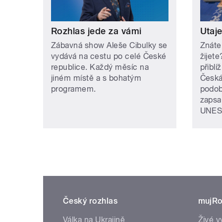
Rozhlas jede za vámi
Utaj
Zábavná show Aleše Cibulky se
Znáte
vydává na cestu po celé České
žijet
republice. Každý měsíc na
přiblí
jiném místě a s bohatým
Česká
programem.
podob
zapsa
UNES
Český rozhlas
mujRo
Válka na Ukrajině
Živé v