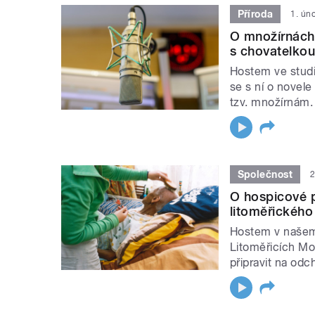
Příroda
1. ún
O množírnách 
s chovatelko
Hostem ve studi
se s ní o novele
tzv. množírnám.
Společnost
2
O hospicové p
litoměřickéh
Hostem v našem 
Litoměřicích Mon
připravit na odc