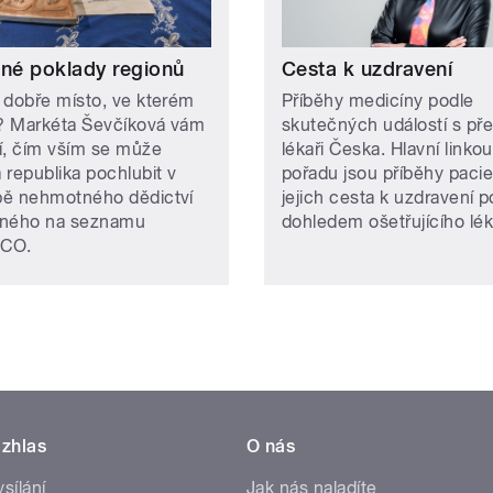
ené poklady regionů
Cesta k uzdravení
 dobře místo, ve kterém
Příběhy medicíny podle
e? Markéta Ševčíková vám
skutečných událostí s př
ží, čím vším se může
lékaři Česka. Hlavní linkou
 republika pochlubit v
pořadu jsou příběhy pacie
ě nehmotného dědictví
jejich cesta k uzdravení 
ného na seznamu
dohledem ošetřujícího lék
CO.
zhlas
O nás
ysílání
Jak nás naladíte