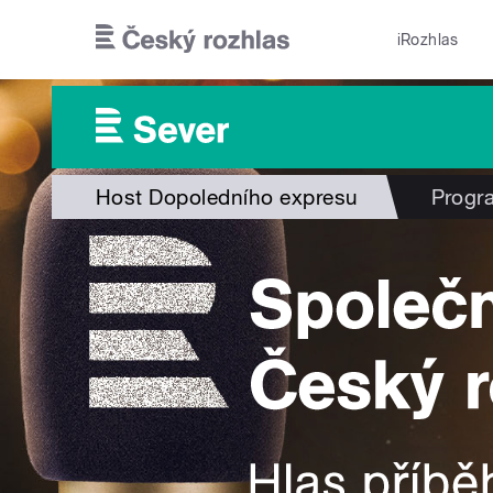
Přejít k hlavnímu obsahu
iRozhlas
Host Dopoledního expresu
Progr