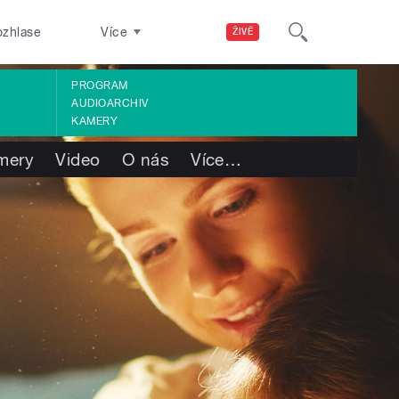
ozhlase
Více
ŽIVĚ
PROGRAM
AUDIOARCHIV
KAMERY
mery
Video
O nás
Více
…