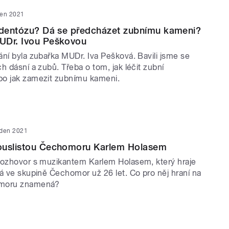
den 2021
radentózu? Dá se předcházet zubnímu kameni?
UDr. Ivou Peškovou
ání byla zubařka MUDr. Iva Pešková. Bavili jsme se
h dásní a zubů. Třeba o tom, jak léčit zubní
bo jak zamezit zubnímu kameni.
eden 2021
ouslistou Čechomoru Karlem Holasem
rozhovor s muzikantem Karlem Holasem, který hraje
vá ve skupině Čechomor už 26 let. Co pro něj hraní na
omoru znamená?