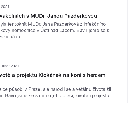
r 2021
 vakcínách s MUDr. Janou Pazderkovou
la tentokrát MUDr. Jana Pazderková z infekčního
kovy nemocnice v Ústí nad Labem. Bavili jsme se s
vakcínách.
. únor 2021
votě a projektu Klokánek na koni s hercem
ice působí v Praze, ale narodil se a většinu života žil
. Bavili jsme se s ním o jeho práci, životě i projektu
i.