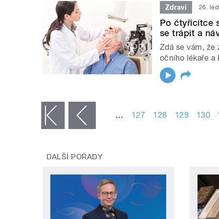
Zdraví
26. le
Po čtyřicítce 
se trápit a n
Zdá se vám, že z
očního lékaře a k
STRÁNKY
…
127
128
129
130
« první
‹ předchozí
DALŠÍ POŘADY