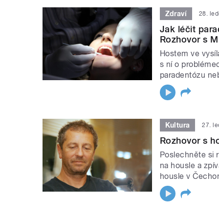
Zdraví
28. le
Jak léčit pa
Rozhovor s M
Hostem ve vysíl
s ní o problémec
paradentózu ne
Kultura
27. l
Rozhovor s h
Poslechněte si 
na housle a zpí
housle v Čech