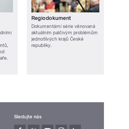
Regiodokument
Dokumentární série věnovaná
edními
aktuálním palčivým problémům
jednotlivých krajů České
ntů,
republiky.
pod
aře.
Sledujte nás