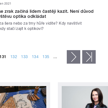
den 2021
se zrak začíná lidem častěji kazit. Není důvod
ávštěvu optika odkládat
a šera nebo za tmy hůře vidíte? Kdy navštívit
dy stačí zajít k optikovi?
131
132
133
134
135
…
následující ›
posled