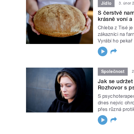
Jídlo
3. únor 
S čerstvě nam
krásně voní a 
Chleba z Tisé je 
zákazníci na far
Vyrábí ho pekař
Společnost
2
Jak se udržet
Rozhovor s p
S psychoterapeu
dnes nejvíc ohro
přes různá prot