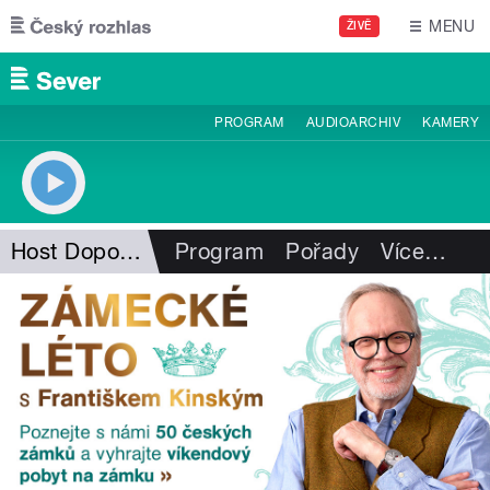
Přejít k hlavnímu obsahu
MENU
ŽIVĚ
PROGRAM
AUDIOARCHIV
KAMERY
Host Dopoledního expresu
Program
Pořady
Více
…