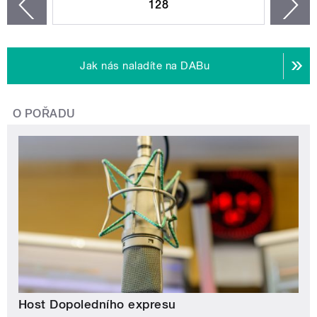
128
n
zí
Jak nás naladíte na DABu
O POŘADU
Host Dopoledního expresu