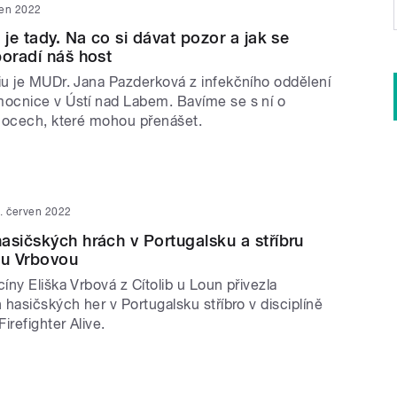
ven 2022
 je tady. Na co si dávat pozor a jak se
poradí náš host
u je MUDr. Jana Pazderková z infekčního oddělení
cnice v Ústí nad Labem. Bavíme se s ní o
mocech, které mohou přenášet.
. červen 2022
asičských hrách v Portugalsku a stříbru
ou Vrbovou
ny Eliška Vrbová z Cítolib u Loun přivezla
hasičských her v Portugalsku stříbro v disciplíně
irefighter Alive.