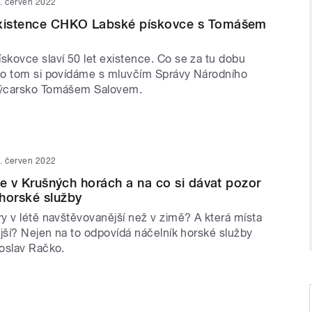
. červen 2022
existence CHKO Labské pískovce s Tomášem
kovce slaví 50 let existence. Co se za tu dobu
 o tom si povídáme s mluvčím Správy Národního
ýcarsko Tomášem Salovem.
. červen 2022
ice v Krušných horách a na co si dávat pozor
horské služby
y v létě navštěvovanější než v zimě? A která místa
jší? Nejen na to odpovídá náčelník horské služby
oslav Račko.