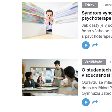
Zdraví
2. čer
Syndrom vyhoř
psychoterape
Jak častý je v 
čeho všeho se 
s psychoterape
Vzdělávání
1
O studentech 
v současnosti
Opravdu se mláde
dnes vzdělávat?
Gymnázia Jatečn