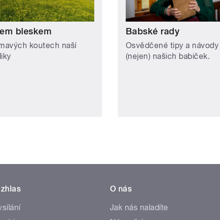
em bleskem
Babské rady
ímavých koutech naší
Osvědčené tipy a návody
liky
(nejen) našich babiček.
zhlas
O nás
ysílání
Jak nás naladíte