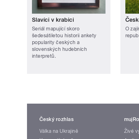
Slavíci v krabici
Česk
Seriál mapující skoro
O zaj
šedesátiletou historii ankety
repub
popularity českých a
slovenských hudebních
interpretů.
Český rozhlas
mujRo
Válka na Ukrajině
Živé v