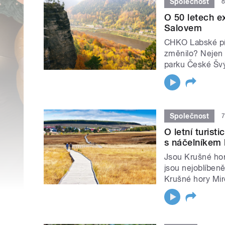
Společnost
8
O 50 letech 
Salovem
CHKO Labské pís
změnilo? Nejen
parku České Šv
Společnost
7
O letní turist
s náčelníkem 
Jsou Krušné hor
jsou nejoblíbeně
Krušné hory Mir