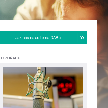
Jak nás naladíte na DABu
O POŘADU