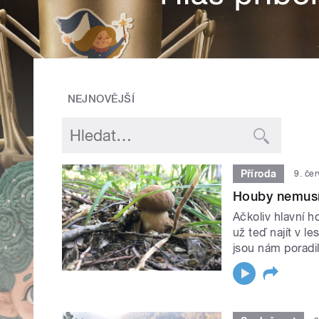
NEJNOVĚJŠÍ
Příroda
9. če
Houby nemusím
Ačkoliv hlavní 
už teď najít v l
jsou nám poradil