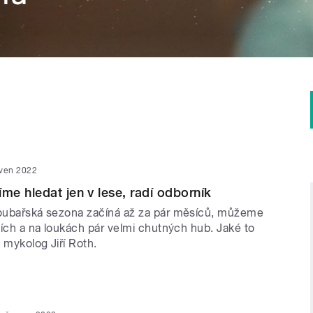
rven 2022
e hledat jen v lese, radí odborník
houbařská sezona začíná až za pár měsíců, můžeme
esích a na loukách pár velmi chutných hub. Jaké to
 mykolog Jiří Roth.