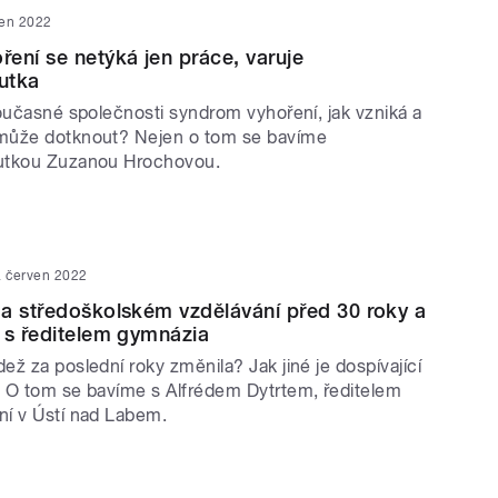
ven 2022
ení se netýká jen práce, varuje
utka
současné společnosti syndrom vyhoření, jak vzniká a
může dotknout? Nejen o tom se bavíme
utkou Zuzanou Hrochovou.
. červen 2022
a středoškolském vzdělávání před 30 roky a
 s ředitelem gymnázia
ž za poslední roky změnila? Jak jiné je dospívající
 O tom se bavíme s Alfrédem Dytrtem, ředitelem
í v Ústí nad Labem.