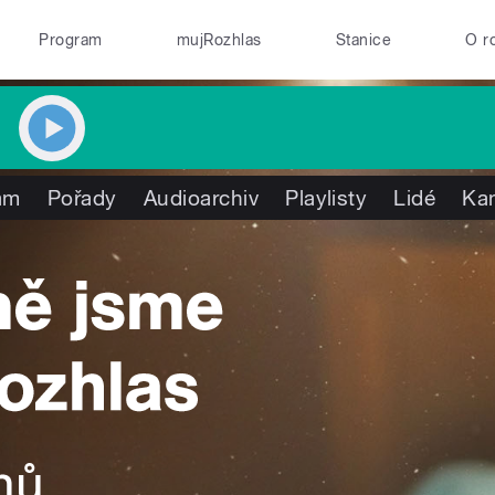
Program
mujRozhlas
Stanice
O r
am
Pořady
Audioarchiv
Playlisty
Lidé
Ka