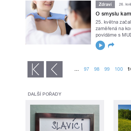
Zdraví
26. kv
O smyslu kamp
25. května začal
zaměřená na kom
povídáme s MUD
STRÁNKY
…
97
98
99
100
1
« první
‹ předchozí
DALŠÍ POŘADY