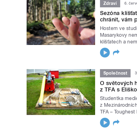
Zdraví
6. čer
Sezóna klíšťat
chránit, vám 
Hostem ve studi
Masarykovy nemo
klíšťatech a ne
Společnost
3
O světových h
z TFA s Elišk
Studentka medicí
z Mezinárodních 
TFA – Toughest F