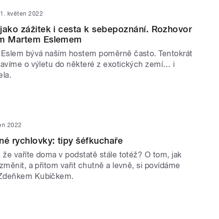
1. květen 2022
jako zážitek i cesta k sebepoznání. Rozhovor
em Martem Eslemem
 Eslem bývá naším hostem poměrně často. Tentokrát
bavíme o výletu do některé z exotických zemí… i
ela.
ten 2022
né rychlovky: tipy šéfkuchaře
 že vaříte doma v podstatě stále totéž? O tom, jak
změnit, a přitom vařit chutně a levně, si povídáme
 Zdeňkem Kubíčkem.