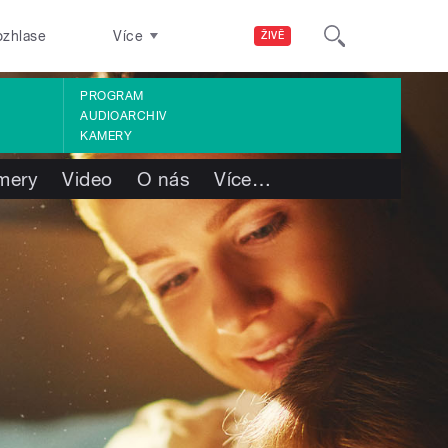
ozhlase
Více
ŽIVĚ
PROGRAM
AUDIOARCHIV
KAMERY
mery
Video
O nás
Více
…