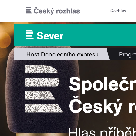
Přejít k hlavnímu obsahu
iRozhlas
Host Dopoledního expresu
Progr