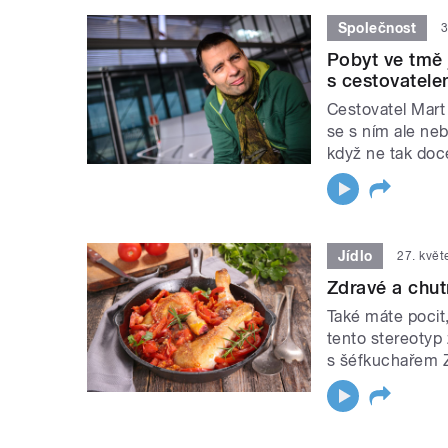
Společnost
3
Pobyt ve tmě 
s cestovatel
Cestovatel Mart
se s ním ale ne
když ne tak doc
Jídlo
27. kvě
Zdravé a chut
Také máte pocit,
tento stereotyp 
s šéfkuchařem