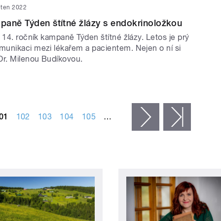
ěten 2022
aně Týden štítné žlázy s endokrinoložkou
 14. ročník kampaně Týden štítné žlázy. Letos je prý
unikaci mezi lékařem a pacientem. Nejen o ní si
r. Milenou Budíkovou.
01
102
103
104
105
…
následující ›
poslední