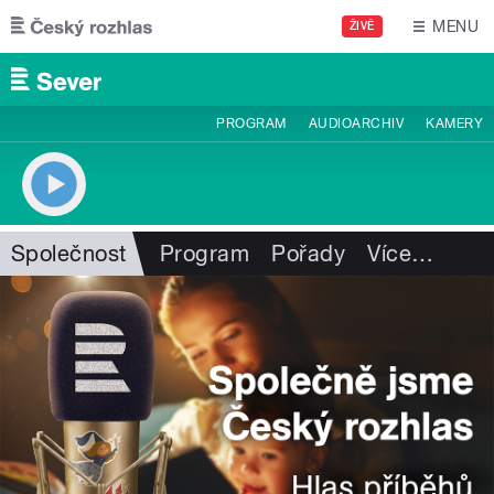
Přejít k hlavnímu obsahu
MENU
ŽIVĚ
PROGRAM
AUDIOARCHIV
KAMERY
Společnost
Program
Pořady
Více
…