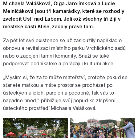
Michaela Valášková, Olga Jarolímková a Lucie
Melničáková jsou tři kamarádky, které se rozhodly
zvelebit Ústí nad Labem. Jelikož všechny tři žijí v
městské části Klíše, začaly právě tam.
Za pět let své existence se už zasloužily například o
obnovu a revitalizaci místního parku Vrchlického sadů
nebo o zapojení tamní komunity. Snaží se také
podporovat podnikatele a pořádají i kulturní akce.
„Myslím si, že za to může mateřství, protože pokud se
stanete matkou a máte prostor se procházet po
ústeckých ulicích, parcích a podobně, tak vás to
napadne hned,” přibližuje svůj popud ke zlepšení
ústeckého prostředí Michaela Valášková.