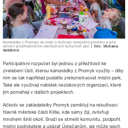
Kamarádky z Promyky se snaží o kultivaci veřejného prostoru a jeho
oživení prostřednictvím všemožných kulturních akcí
|
foto:
Michaela
Valášková
Participativní rozpočet byl jednou z příležitostí ke
zvelebení Ústí, kterou kamarádky z Promyk využily – díky
nim se tak například podařilo zrekonstruovat místní park.
Také ale využívají nabídek neziskových organizací, které
jim pomáhají v dalších projektech.
Ačkoliv se zakladatelky Promyk zaměřují na rekultivaci
hlavně městské části Klíše, kde samy žijí, ovlivňují
mnohem širší okolí. Snaží se stmelit komunitu, podpořit
místní podnikatele a ukázat Ústečanům, jak může jejich