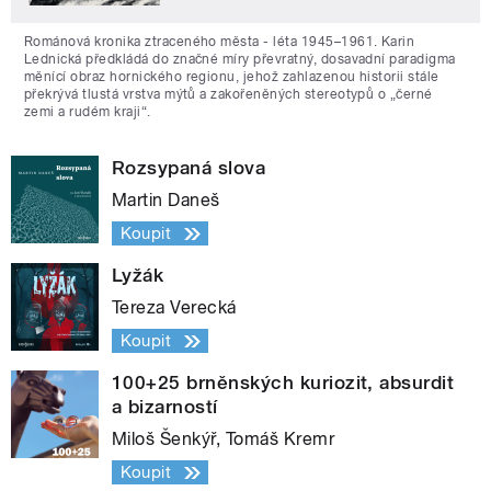
Románová kronika ztraceného města - léta 1945–1961. Karin
Lednická předkládá do značné míry převratný, dosavadní paradigma
měnící obraz hornického regionu, jehož zahlazenou historii stále
překrývá tlustá vrstva mýtů a zakořeněných stereotypů o „černé
zemi a rudém kraji“.
Rozsypaná slova
Martin Daneš
Koupit
Lyžák
Tereza Verecká
Koupit
100+25 brněnských kuriozit, absurdit
a bizarností
Miloš Šenkýř, Tomáš Kremr
Koupit