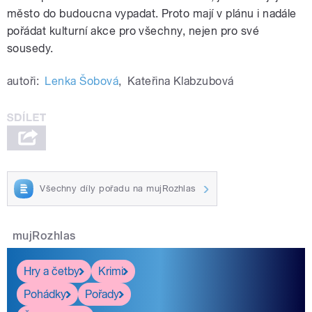
město do budoucna vypadat. Proto mají v plánu i nadále
pořádat kulturní akce pro všechny, nejen pro své
sousedy.
autoři:
Lenka Šobová
,
Kateřina Klabzubová
Všechny díly pořadu na mujRozhlas
mujRozhlas
Hry a četby
Krimi
Pohádky
Pořady