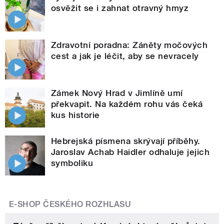
osvěžit se i zahnat otravný hmyz
Zdravotní poradna: Záněty močových
cest a jak je léčit, aby se nevracely
Zámek Nový Hrad v Jimlíně umí
překvapit. Na každém rohu vás čeká
kus historie
Hebrejská písmena skrývají příběhy.
Jaroslav Achab Haidler odhaluje jejich
symboliku
E-SHOP ČESKÉHO ROZHLASU