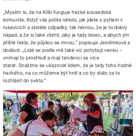
„Myslím si, že na Klíši funguje hezká sousedská
komunita. Když vás potká někdo, jak jdete s pytlem v
rukavicích a sbíráte odpadky, tak řeknou, že je to dobrý
nápad, a že si také všimli, jaký je tady binec, a abych jim
příště řekla, že půjdou se mnou,” popisuje Jarolímková a
dodává: „Lidé se podle mě také víc pohybují venku –
vnímají to prostředí a mají tendenci se více
starat.
Snažíme se ukazovat lidem, že je tady toho hodně
hezkého, na co můžeme být hrdí a co by stálo za to
rozhlásit do světa.“