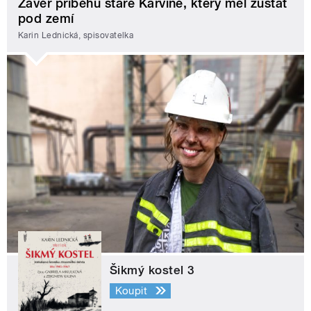
Závěr příběhu staré Karviné, který měl zůstat
pod zemí
Karin Lednická, spisovatelka
Šikmý kostel 3
Koupit