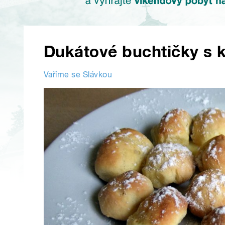
Dukátové buchtičky s k
Vaříme se Slávkou