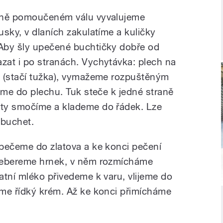
emně pomoučeném válu vyvalujeme
sky, v dlaních zakulatíme a kuličky
Aby šly upečené buchtičky dobře od
at i po stranách. Vychytávka: plech na
e (stačí tužka), vymažeme rozpuštěným
eme do plechu. Tuk steče k jedné straně
ty smočíme a klademe do řádek. Lze
 buchet.
pečeme do zlatova a ke konci pečení
debereme hrnek, v něm rozmícháme
atní mléko přivedeme k varu, vlijeme do
me řídký krém. Až ke konci přimícháme