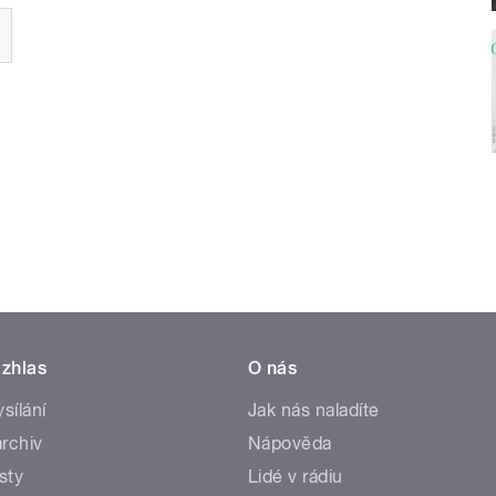
zhlas
O nás
ysílání
Jak nás naladíte
rchiv
Nápověda
sty
Lidé v rádiu