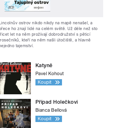
Lincolnův ostrov nikdo nikdy na mapě nenašel, a
přece ho znají lidé na celém světě. Už déle než sto
třicet let na něm prožívají dobrodružství s pěticí
trosečníků, kteří na něm našli útočiště, a hlavně
nejedno tajemství.
Katyně
Pavel Kohout
Koupit
Případ Holečkovi
Bianca Bellová
Koupit