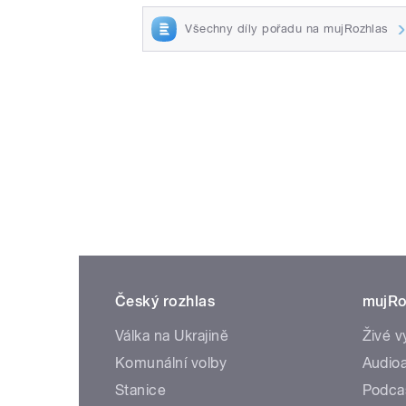
Všechny díly pořadu na mujRozhlas
Český rozhlas
mujRo
Válka na Ukrajině
Živé v
Komunální volby
Audioa
Stanice
Podca