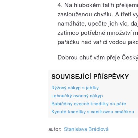
4. Na hlubokém talíři přelije
zaslouženou chválu. A třetí 
namáháte, upečte jich víc, daj
zatímco potřebné množství m
pařáčku nad vařící vodou jako
Dobrou chuť vám přeje Český
SOUVISEJÍCÍ PŘÍSPĚVKY
Rýžový nákyp s jablky
Lehoučký ovocný nákyp
Babiččiny ovocné knedlíky na páře
Kynuté knedlíky s vanilkovou omáčkou
autor:
Stanislava Brádlová