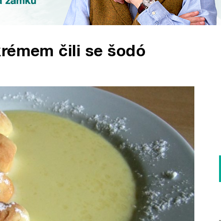
rémem čili se šodó