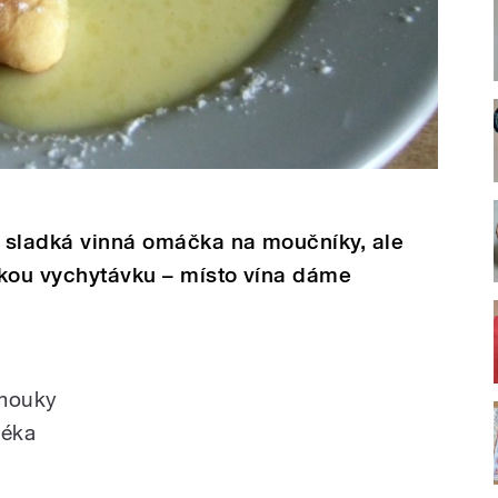
 sladká vinná omáčka na moučníky, ale
skou vychytávku – místo vína dáme
 mouky
léka