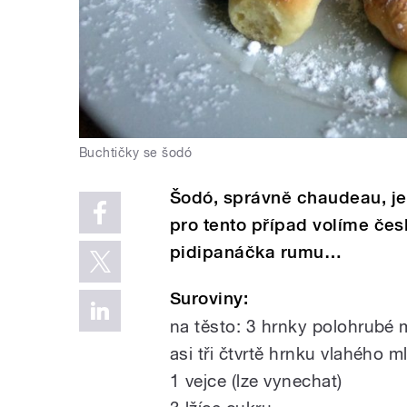
Buchtičky se šodó
Šodó, správně chaudeau, je
pro tento případ volíme če
pidipanáčka rumu…
Suroviny:
na těsto: 3 hrnky polohrubé
asi tři čtvrtě hrnku vlahého m
1 vejce (lze vynechat)