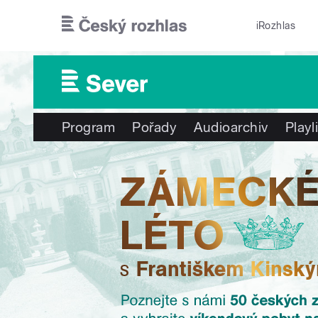
Přejít k hlavnímu obsahu
iRozhlas
Program
Pořady
Audioarchiv
Playl