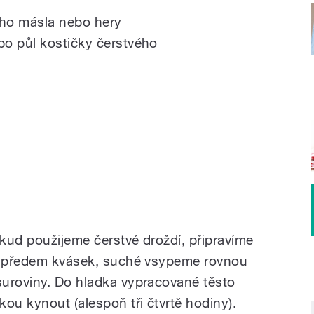
ého másla nebo hery
bo půl kostičky čerstvého
kud použijeme čerstvé droždí, připravíme
ru předem kvásek, suché vsypeme rovnou
suroviny. Do hladka vypracované těsto
ou kynout (alespoň tři čtvrtě hodiny).