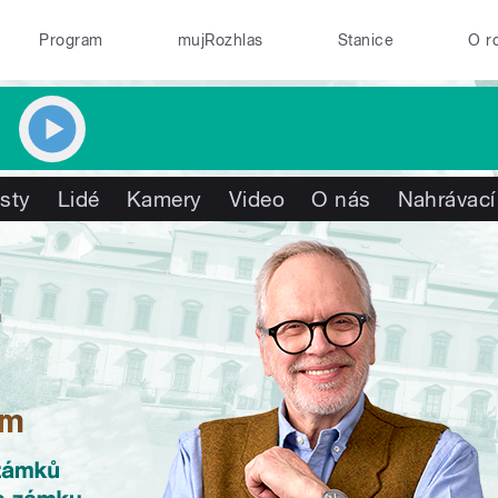
Program
mujRozhlas
Stanice
O r
isty
Lidé
Kamery
Video
O nás
Nahrávací