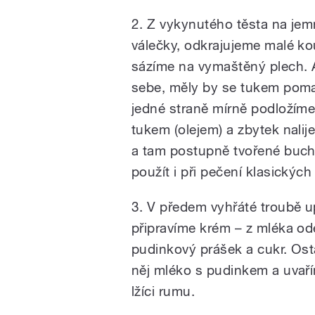
2. Z vykynutého těsta na j
válečky, odkrajujeme malé kou
sázíme na vymaštěný plech. 
sebe, měly by se tukem pomaz
jedné straně mírně podložím
tukem (olejem) a zbytek nalij
a tam postupně tvořené buch
použít i při pečení klasických
3. V předem vyhřáté troubě u
připravíme krém – z mléka o
pudinkový prášek a cukr. Ost
něj mléko s pudinkem a uvaří
lžíci rumu.