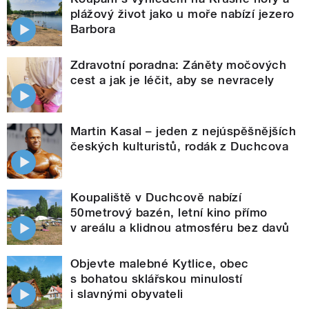
plážový život jako u moře nabízí jezero
Barbora
Zdravotní poradna: Záněty močových
cest a jak je léčit, aby se nevracely
Martin Kasal – jeden z nejúspěšnějších
českých kulturistů, rodák z Duchcova
Koupaliště v Duchcově nabízí
50metrový bazén, letní kino přímo
v areálu a klidnou atmosféru bez davů
Objevte malebné Kytlice, obec
s bohatou sklářskou minulostí
i slavnými obyvateli