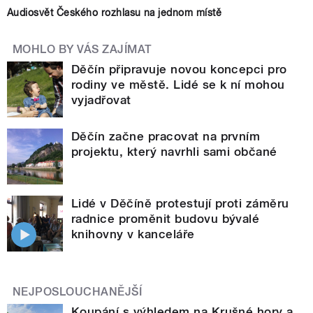
Audiosvět Českého rozhlasu na jednom místě
MOHLO BY VÁS ZAJÍMAT
Děčín připravuje novou koncepci pro
rodiny ve městě. Lidé se k ní mohou
vyjadřovat
Děčín začne pracovat na prvním
projektu, který navrhli sami občané
Lidé v Děčíně protestují proti záměru
radnice proměnit budovu bývalé
knihovny v kanceláře
NEJPOSLOUCHANĚJŠÍ
Koupání s výhledem na Krušné hory a