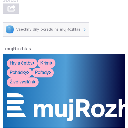
Všechny díly pořadu na mujRozhlas
mujRozhlas
Hry a četby
Krimi
Pohádky
Pořady
Živé vysílání