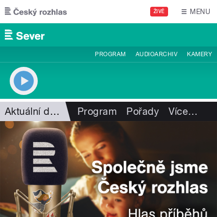
Přejít k hlavnímu obsahu
MENU
ŽIVĚ
PROGRAM
AUDIOARCHIV
KAMERY
Aktuální dění
Program
Pořady
Více
…