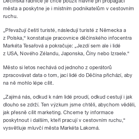
Děčínská radnice je chce použít hlavně při propagaci
města a poskytne je i místním podnikatelům v cestovním
ruchu.
„Převažují čeští turisté, následují turisté z Německa a
z Polska,“ konstatuje pracovnice děčínského infocentra
Markéta Tesařová a pokračuje: „Jezdí sem ale i lidé
z USA, Nového Zélandu, Japonska, Číny nebo Izraele.“
Město si letos nechává od jednoho z operátorů
zpracovávat data o tom, jací lidé do Děčína přichází, aby
na ně mohlo lépe cílit.
„Zajímá nás, odkud k nám lidé proudí, odkud cestují i jak
dlouho se zdrží. Ten výzkum jsme chtěli, abychom věděli,
jak přesně cílit marketing. Chceme ty informace
poskytnout i dalším, kteří pracují v cestovním ruchu,“
vysvětluje mluvčí města Markéta Lakomá.