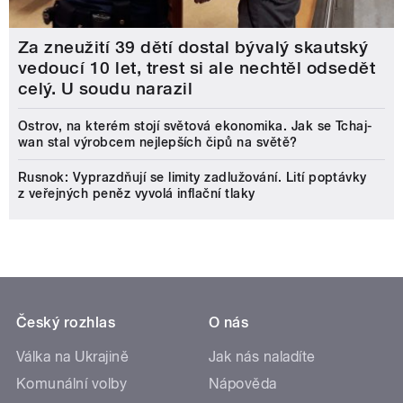
Za zneužití 39 dětí dostal bývalý skautský
vedoucí 10 let, trest si ale nechtěl odsedět
celý. U soudu narazil
Ostrov, na kterém stojí světová ekonomika. Jak se Tchaj-
wan stal výrobcem nejlepších čipů na světě?
Rusnok: Vyprazdňují se limity zadlužování. Lití poptávky
z veřejných peněz vyvolá inflační tlaky
Český rozhlas
O nás
Válka na Ukrajině
Jak nás naladíte
Komunální volby
Nápověda