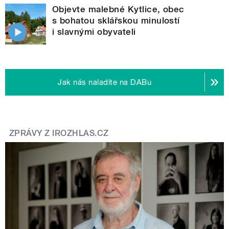
Objevte malebné Kytlice, obec
s bohatou sklářskou minulostí
i slavnými obyvateli
Jak nás naladíte na DABu
ZPRÁVY Z IROZHLAS.CZ