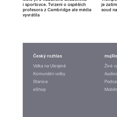
i sportovce. Tvrzení o úspěších
je zatí
profesora z Cambridge ale média
soud na
vyvrátila
Český rozhlas
mujRo
Válka na Ukrajině
Živé v
Komunální volby
Audioa
Stanice
Podca
eShop
Mobiln