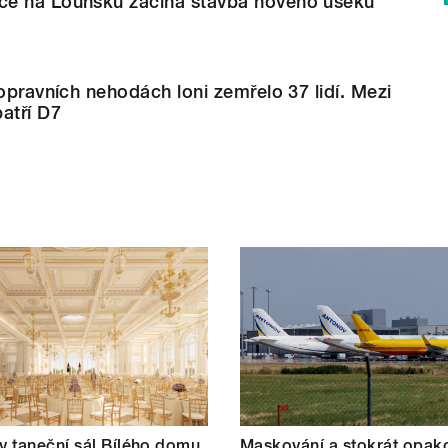
ce na Lounsku začíná stavba nového úseku
dopravních nehodách loni zemřelo 37 lidí. Mezi
atří D7
 taneční sál Bílého domu
Maskování a stokrát opak