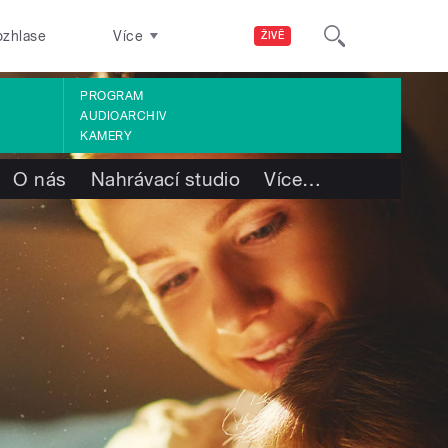
ozhlase
Více
ŽIVĚ
PROGRAM
AUDIOARCHIV
KAMERY
O nás
Nahrávací studio
Více
…