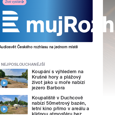
Živé vysílání
Audiosvět Českého rozhlasu na jednom místě
NEJPOSLOUCHANĚJŠÍ
Koupání s výhledem na
Krušné hory a plážový
život jako u moře nabízí
jezero Barbora
Koupaliště v Duchcově
nabízí 50metrový bazén,
letní kino přímo v areálu a
klidnou atmosféru bez