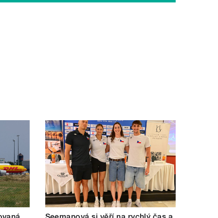
ovaná
Seemanová si věří na rychlý čas a