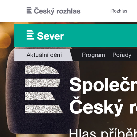
Přejít k hlavnímu obsahu
iRozhlas
Aktuální dění
Program
Pořady