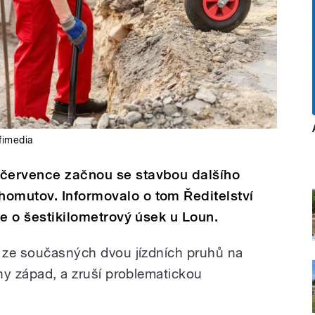
fimedia
 července začnou se stavbou dalšího
homutov. Informovalo o tom Ředitelství
jde o šestikilometrový úsek u Loun.
n ze současných dvou jízdních pruhů na
uny západ, a zruší problematickou