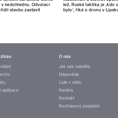
m v nedohlednu. Odvolací
lež. Ruská taktika je ‚kdo v
řídil stavbu zastavit
bylo‘, říká o dronu v Lipsk
zhlas
O nás
ysílání
Jak nás naladíte
rchiv
Nápověda
sty
Lidé v rádiu
í aplikace
Kariéra
Kontakt
Rozhlasový poplatek