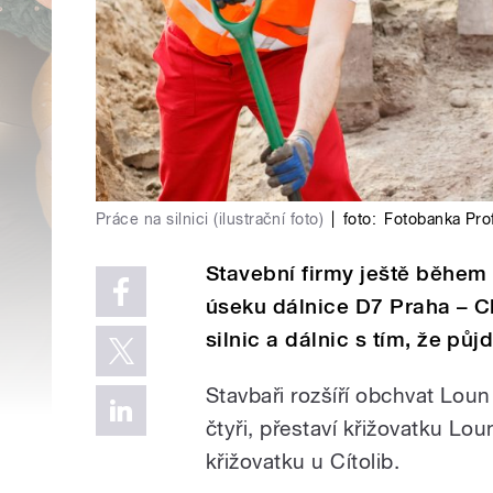
Práce na silnici (ilustrační foto)
|
foto:
Fotobanka Pro
Stavební firmy ještě během
úseku dálnice D7 Praha – C
silnic a dálnic s tím, že pů
Stavbaři rozšíří obchvat Lou
čtyři, přestaví křižovatku Lo
křižovatku u Cítolib.