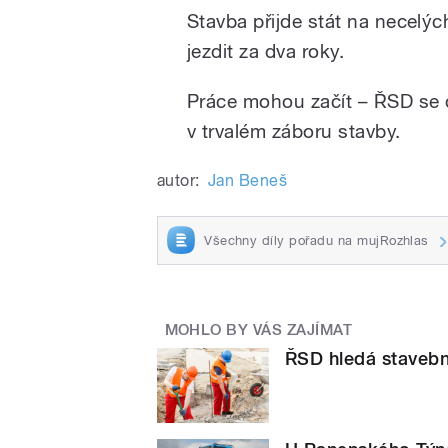
Stavba přijde stát na necelýc
jezdit za dva roky.
Práce mohou začít – ŘSD se
v trvalém záboru stavby.
autor:
Jan Beneš
Všechny díly pořadu na mujRozhlas
MOHLO BY VÁS ZAJÍMAT
ŘSD hledá stavebn