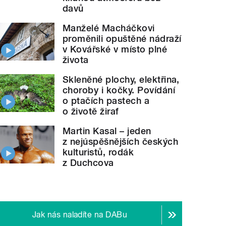
davů
Manželé Macháčkovi
proměnili opuštěné nádraží
v Kovářské v místo plné
života
Skleněné plochy, elektřina,
choroby i kočky. Povídání
o ptačích pastech a
o životě žiraf
Martin Kasal – jeden
z nejúspěšnějších českých
kulturistů, rodák
z Duchcova
Jak nás naladíte na DABu