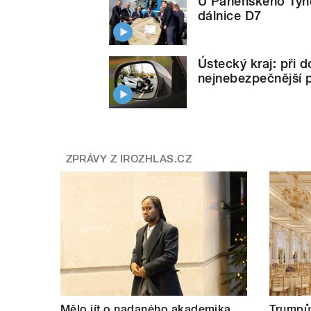
U Panenského Týn
dálnice D7
Ústecký kraj: při 
nejnebezpečnější p
ZPRÁVY Z IROZHLAS.CZ
Mělo jít o nadaného akademika
Trumpův