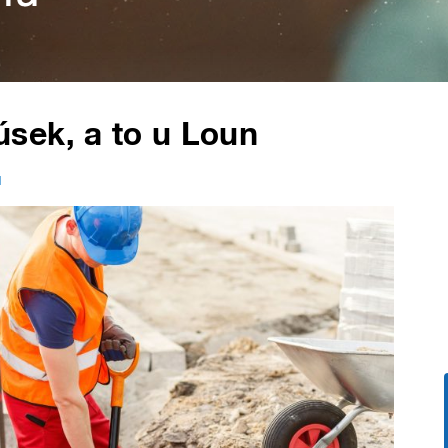
 úsek, a to u Loun
u