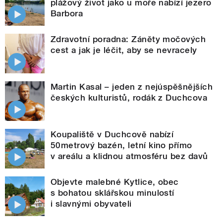
plážový život jako u moře nabízí jezero
Barbora
Zdravotní poradna: Záněty močových
cest a jak je léčit, aby se nevracely
Martin Kasal – jeden z nejúspěšnějších
českých kulturistů, rodák z Duchcova
Koupaliště v Duchcově nabízí
50metrový bazén, letní kino přímo
v areálu a klidnou atmosféru bez davů
Objevte malebné Kytlice, obec
s bohatou sklářskou minulostí
i slavnými obyvateli