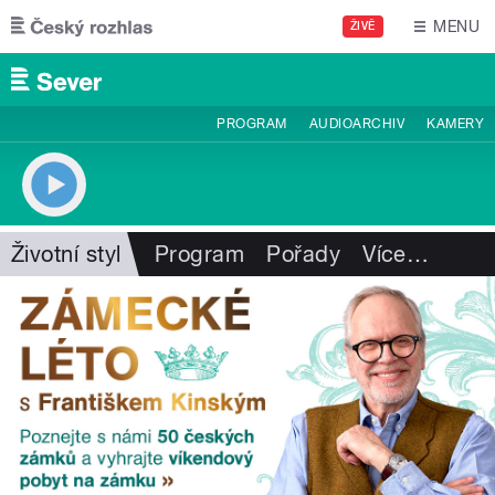
Přejít k hlavnímu obsahu
MENU
ŽIVĚ
PROGRAM
AUDIOARCHIV
KAMERY
Životní styl
Program
Pořady
Více
…