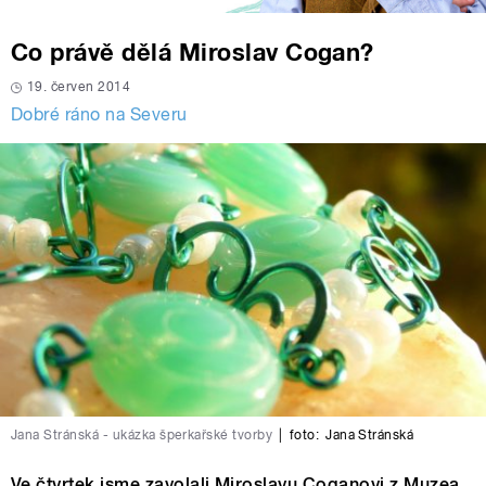
Co právě dělá Miroslav Cogan?
19. červen 2014
Dobré ráno na Severu
Jana Stránská - ukázka šperkařské tvorby
|
foto:
Jana Stránská
Ve čtvrtek jsme zavolali Miroslavu Coganovi z Muzea