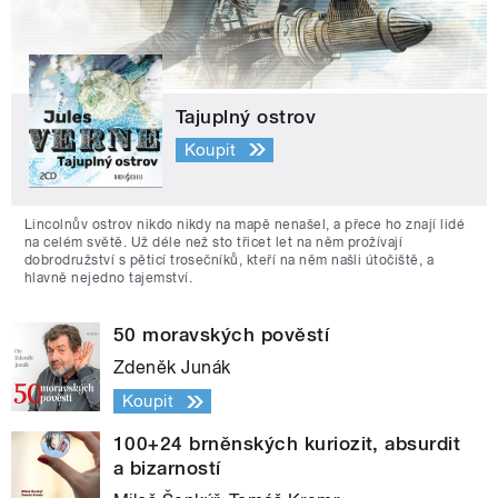
Tajuplný ostrov
Koupit
Lincolnův ostrov nikdo nikdy na mapě nenašel, a přece ho znají lidé
na celém světě. Už déle než sto třicet let na něm prožívají
dobrodružství s pěticí trosečníků, kteří na něm našli útočiště, a
hlavně nejedno tajemství.
50 moravských pověstí
Zdeněk Junák
Koupit
100+24 brněnských kuriozit, absurdit
a bizarností