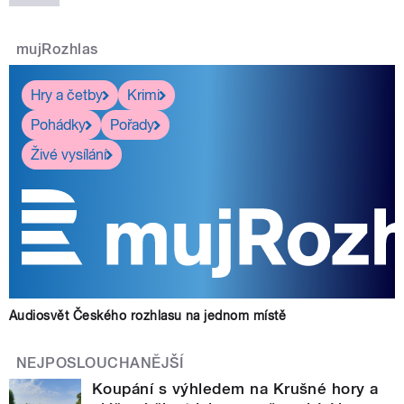
mujRozhlas
pause
Hry a četby
Krimi
Pohádky
Pořady
Živé vysílání
Audiosvět Českého rozhlasu na jednom místě
NEJPOSLOUCHANĚJŠÍ
Koupání s výhledem na Krušné hory a