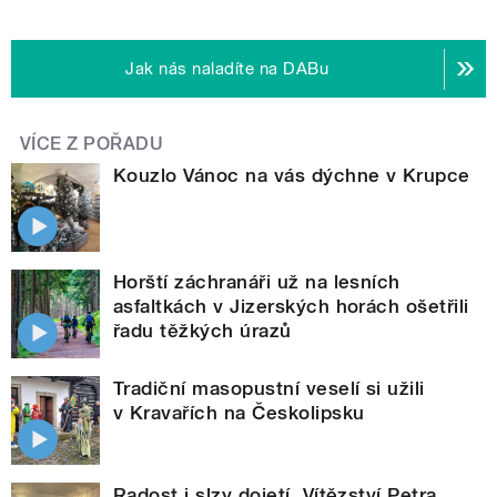
Jak nás naladíte na DABu
VÍCE Z POŘADU
Kouzlo Vánoc na vás dýchne v Krupce
Horští záchranáři už na lesních
asfaltkách v Jizerských horách ošetřili
řadu těžkých úrazů
Tradiční masopustní veselí si užili
v Kravařích na Českolipsku
Radost i slzy dojetí. Vítězství Petra