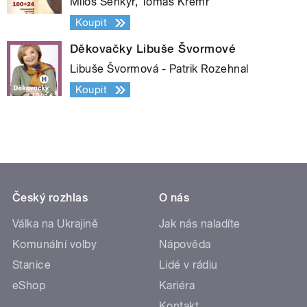
Miloš Šenkýř, Tomáš Kremr
Koupit
Děkovačky Libuše Švormové
Libuše Švormová - Patrik Rozehnal
Koupit
Český rozhlas
O nás
Válka na Ukrajině
Jak nás naladíte
Komunální volby
Nápověda
Stanice
Lidé v rádiu
eShop
Kariéra
Kontakt