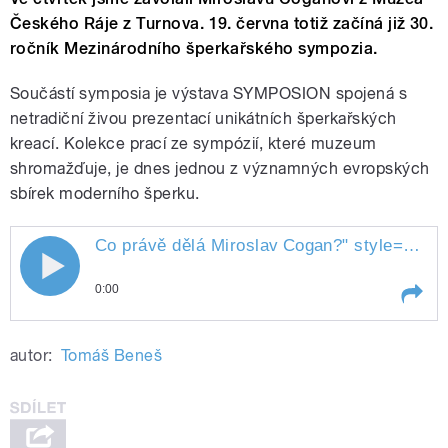
Českého Ráje z Turnova. 19. června totiž začíná již 30.
ročník Mezinárodního šperkařského sympozia.
Součástí symposia je výstava SYMPOSION spojená s
netradiční živou prezentací unikátních šperkařských
kreací. Kolekce prací ze sympózií, které muzeum
shromažďuje, je dnes jednou z významných evropských
sbírek moderního šperku.
Co právě dělá Miroslav
Cogan?
" style="">
Co
0:00
Play /
Cogan?
Co právě dělá Miroslav
autor:
Tomáš Beneš