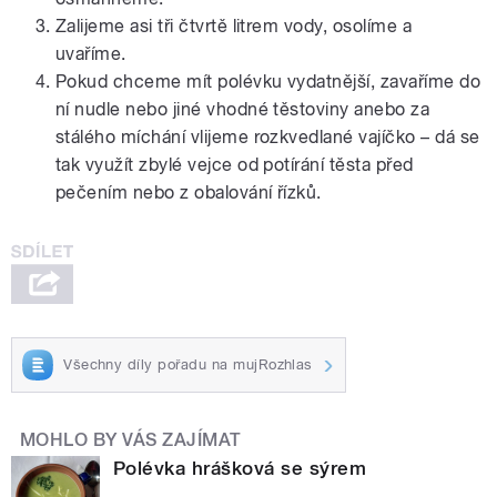
Zalijeme asi tři čtvrtě litrem vody, osolíme a
uvaříme.
Pokud chceme mít polévku vydatnější, zavaříme do
ní nudle nebo jiné vhodné těstoviny anebo za
stálého míchání vlijeme rozkvedlané vajíčko – dá se
tak využít zbylé vejce od potírání těsta před
pečením nebo z obalování řízků.
Všechny díly pořadu na mujRozhlas
MOHLO BY VÁS ZAJÍMAT
Polévka hrášková se sýrem