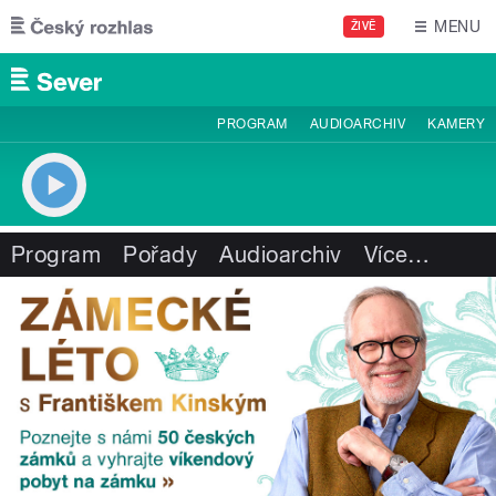
Přejít k hlavnímu obsahu
MENU
ŽIVĚ
PROGRAM
AUDIOARCHIV
KAMERY
Program
Pořady
Audioarchiv
Více
…