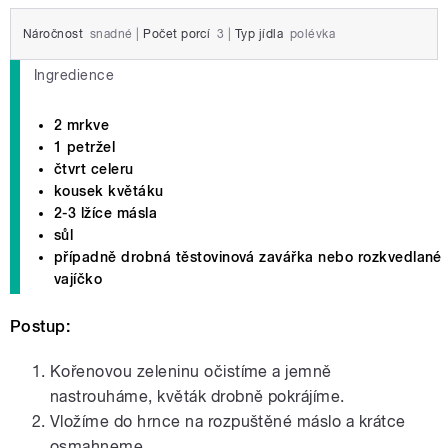
Náročnost
snadné
|
Počet porcí
3
|
Typ jídla
polévka
Ingredience
2 mrkve
1 petržel
čtvrt celeru
kousek květáku
2-3 lžíce másla
sůl
případně drobná těstovinová zavářka nebo rozkvedlané
vajíčko
Postup:
Kořenovou zeleninu očistíme a jemně
nastrouháme, květák drobně pokrájíme.
Vložíme do hrnce na rozpuštěné máslo a krátce
osmahneme.