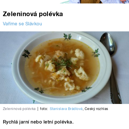
Zeleninová polévka
Vaříme se Slávkou
Zeleninová polévka
|
foto:
Stanislava Brádlová
,
Český rozhlas
Rychlá jarní nebo letní polévka.