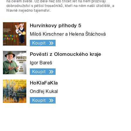
na celém světě. Už déle než sto třicet let na něm prožívají
dobrodružství s pěticí trosečníků, kteří na něm našli útočiště, a
hlavně nejedno tajemství.
Hurvínkovy příhody 5
Miloš Kirschner a Helena Štáchová
Koupit
Pověsti z Olomouckého kraje
Igor Bareš
Koupit
HoKlaFaKla
Ondřej Kukal
Koupit