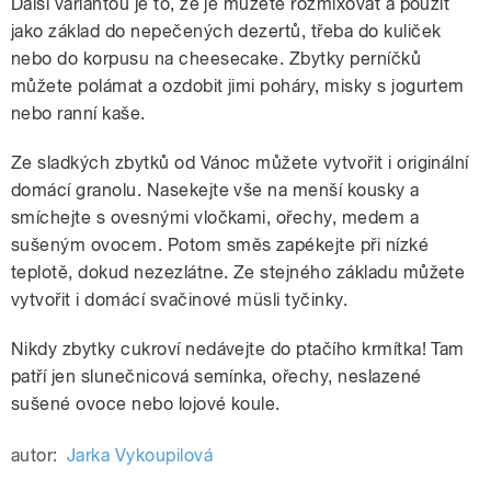
Další variantou je to, že je můžete rozmixovat a použít
jako základ do nepečených dezertů, třeba do kuliček
nebo do korpusu na cheesecake. Zbytky perníčků
můžete polámat a ozdobit jimi poháry, misky s jogurtem
nebo ranní kaše.
Ze sladkých zbytků od Vánoc můžete vytvořit i originální
domácí granolu. Nasekejte vše na menší kousky a
smíchejte s ovesnými vločkami, ořechy, medem a
sušeným ovocem. Potom směs zapékejte při nízké
teplotě, dokud nezezlátne. Ze stejného základu můžete
vytvořit i domácí svačinové müsli tyčinky.
Nikdy zbytky cukroví nedávejte do ptačího krmítka! Tam
patří jen slunečnicová semínka, ořechy, neslazené
sušené ovoce nebo lojové koule.
autor:
Jarka Vykoupilová