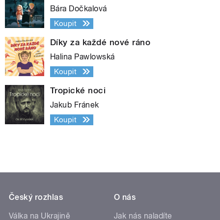
Bára Dočkalová
Koupit
Díky za každé nové ráno
Halina Pawlowská
Koupit
Tropické noci
Jakub Fránek
Koupit
Český rozhlas
O nás
Válka na Ukrajině
Jak nás naladíte