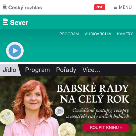
Přejít k hlavnímu obsahu
MENU
ŽIVĚ
PROGRAM
AUDIOARCHIV
KAMERY
Jídlo
Program
Pořady
Více
…