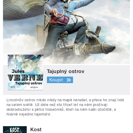
Tajuplný ostrov
Koupit
Lincolnův ostrov nikdo nikdy na mapě nenašel, a přece ho znají lidé
na celém světě. Už déle než sto třicet let na něm prožívají
dobrodružství s pěticí trosečníků, kteří na něm našli útočiště, a
hlavně nejedno tajemství.
Kost