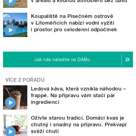
v areálu a klidnou atmosféru bez davů
Koupaliště na Písečném ostrově
v Litoměřicích nabízí vodní vyžití
i prostor pro celodenní odpočinek
Jak nás naladíte na DABu
VÍCE Z POŘADU
Ledová káva, která vznikla náhodou –
frappé. Na přípravu vám stačí pár
ingrediencí
Oživte starou tradici. Domácí kvas je
chutný i snadný na přípravu. Překvapí
svěží chutí