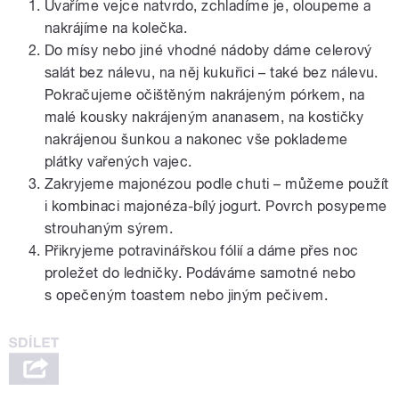
Uvaříme vejce natvrdo, zchladíme je, oloupeme a
nakrájíme na kolečka.
Do mísy nebo jiné vhodné nádoby dáme celerový
salát bez nálevu, na něj kukuřici – také bez nálevu.
Pokračujeme očištěným nakrájeným pórkem, na
malé kousky nakrájeným ananasem, na kostičky
nakrájenou šunkou a nakonec vše poklademe
plátky vařených vajec.
Zakryjeme majonézou podle chuti – můžeme použít
i kombinaci majonéza-bílý jogurt. Povrch posypeme
strouhaným sýrem.
Přikryjeme potravinářskou fólií a dáme přes noc
proležet do ledničky. Podáváme samotné nebo
s opečeným toastem nebo jiným pečivem.