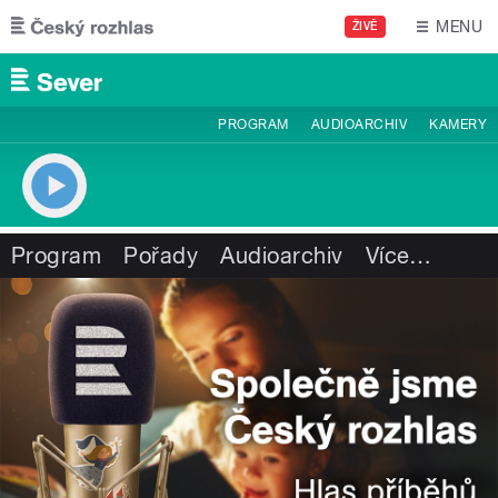
Přejít k hlavnímu obsahu
MENU
ŽIVĚ
PROGRAM
AUDIOARCHIV
KAMERY
Program
Pořady
Audioarchiv
Více
…