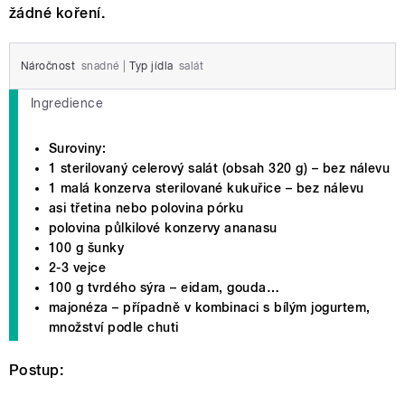
žádné koření.
Náročnost
snadné
|
Typ jídla
salát
Ingredience
Suroviny:
1 sterilovaný celerový salát (obsah 320 g) – bez nálevu
1 malá konzerva sterilované kukuřice – bez nálevu
asi třetina nebo polovina pórku
polovina půlkilové konzervy ananasu
100 g šunky
2-3 vejce
100 g tvrdého sýra – eidam, gouda…
majonéza – případně v kombinaci s bílým jogurtem,
množství podle chuti
Postup: