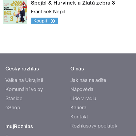
Spejbl & Hurvínek a Zlatá zebra 3
František Nepil
Koupit
Český rozhlas
O nás
Válka na Ukrajině
Jak nás naladíte
Komunální volby
Nápověda
Stanice
Lidé v rádiu
eShop
Kariéra
Kontakt
Rozhlasový poplatek
mujRozhlas