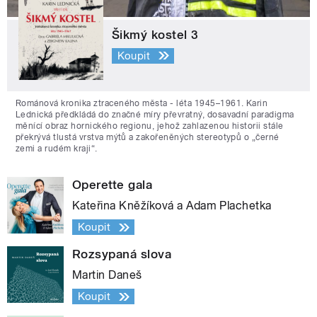
Šikmý kostel 3
Koupit
Románová kronika ztraceného města - léta 1945–1961. Karin
Lednická předkládá do značné míry převratný, dosavadní paradigma
měnící obraz hornického regionu, jehož zahlazenou historii stále
překrývá tlustá vrstva mýtů a zakořeněných stereotypů o „černé
zemi a rudém kraji“.
Operette gala
Kateřina Kněžíková a Adam Plachetka
Koupit
Rozsypaná slova
Martin Daneš
Koupit