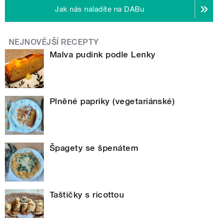
Jak nás naladíte na DABu
NEJNOVĚJŠÍ RECEPTY
Malva pudink podle Lenky
Plněné papriky (vegetariánské)
Špagety se špenátem
Taštičky s ricottou