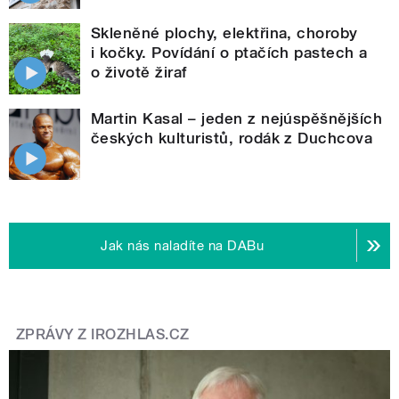
Skleněné plochy, elektřina, choroby
i kočky. Povídání o ptačích pastech a
o životě žiraf
Martin Kasal – jeden z nejúspěšnějších
českých kulturistů, rodák z Duchcova
Jak nás naladíte na DABu
ZPRÁVY Z IROZHLAS.CZ