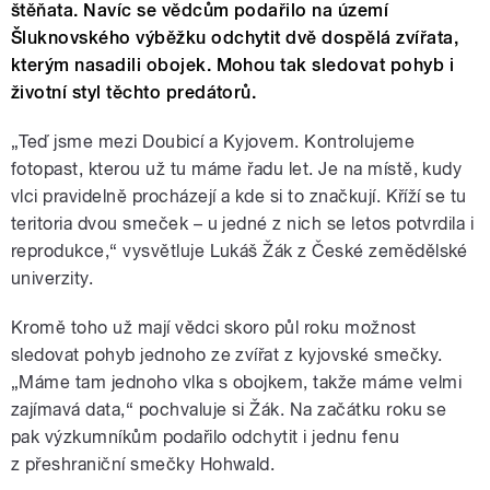
štěňata. Navíc se vědcům podařilo na území
Šluknovského výběžku odchytit dvě dospělá zvířata,
kterým nasadili obojek. Mohou tak sledovat pohyb i
životní styl těchto predátorů.
„Teď jsme mezi Doubicí a Kyjovem. Kontrolujeme
fotopast, kterou už tu máme řadu let. Je na místě, kudy
vlci pravidelně procházejí a kde si to značkují. Kříží se tu
teritoria dvou smeček – u jedné z nich se letos potvrdila i
reprodukce,“ vysvětluje Lukáš Žák z České zemědělské
univerzity.
Kromě toho už mají vědci skoro půl roku možnost
sledovat pohyb jednoho ze zvířat z kyjovské smečky.
„Máme tam jednoho vlka s obojkem, takže máme velmi
zajímavá data,“ pochvaluje si Žák. Na začátku roku se
pak výzkumníkům podařilo odchytit i jednu fenu
z přeshraniční smečky Hohwald.