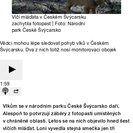
Vlčí mláďata v Českém Švýcarsku
zachytila fotopast | Foto: Národní
park České Švýcarsko
Vědci mohou lépe sledovat pohyb vlků v Českém
Švýcarsku. Dva z nich totiž nosí monitorovací obojek
1:59
Vlkům se v národním parku České Švýcarsko daří.
Alespoň to potvrzují záběry z fotopastí umístěných
v chráněné oblasti. Letos se na nich objevilo hned šest
vlčích mláďat. Loni vyvedla stejná smečka jen tři