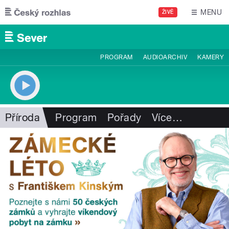
Přejít k hlavnímu obsahu
MENU
ŽIVĚ
PROGRAM
AUDIOARCHIV
KAMERY
Příroda
Program
Pořady
Více
…