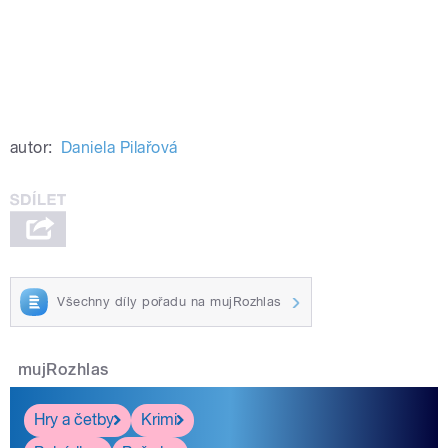
autor:
Daniela Pilařová
Všechny díly pořadu na mujRozhlas
mujRozhlas
Hry a četby
Krimi