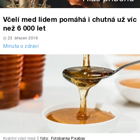
Včelí med lidem pomáhá i chutná už víc
než 6 000 let
23. březen 2016
Minuta o zdraví
Kvalitní včelí med
|
foto:
Fotobanka Pixabay