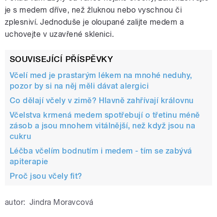
je s medem dříve, než žluknou nebo vyschnou či
zplesniví. Jednoduše je oloupané zalijte medem a
uchovejte v uzavřené sklenici.
SOUVISEJÍCÍ PŘÍSPĚVKY
Včelí med je prastarým lékem na mnohé neduhy,
pozor by si na něj měli dávat alergici
Co dělají včely v zimě? Hlavně zahřívají královnu
Včelstva krmená medem spotřebují o třetinu méně
zásob a jsou mnohem vitálnější, než když jsou na
cukru
Léčba včelím bodnutím i medem - tím se zabývá
apiterapie
Proč jsou včely fit?
autor:
Jindra Moravcová