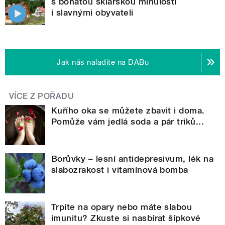
s bohatou sklářskou minulostí
i slavnými obyvateli
Jak nás naladíte na DABu
VÍCE Z POŘADU
Kuřího oka se můžete zbavit i doma.
Pomůže vám jedlá soda a pár triků...
Borůvky – lesní antidepresivum, lék na
slabozrakost i vitamínová bomba
Trpíte na opary nebo máte slabou
imunitu? Zkuste si nasbírat šípkové