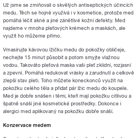
Už jsme se zmiňovali o skvělých antiseptických účincích
medu. Těch se hojně využívá i v kosmetice, protože med
pomáhá léčit akné a jiné zánětlivé kožní defekty. Med
najdeme v mnoha pleťových krémech a maskách, ale
využít ho můžeme přímo.
Vmasírujte kávovou lžičku medu do pokožky obličeje,
nechejte 15 minut působit a potom smyjte vlažnou
vodou. Takováto pleťová maska vaši pleť zklidní, rozjasní
a zpevní. Pomáhá redukovat vrásky a zarudnutí a celkově
zlepší stav pleti. Toho můžete koneckonců využít na
pokožku celého těla a přidat pár lžic medu do koupele.
Med je dobře snášen i těmi, kteří mají pokožku citlivou a
špatně snáší jiné kosmetické prostředky. Dokonce i
alergici med aplikovaný na pokožku dobře snáší.
Konzervace medem