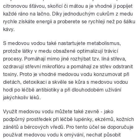
citronovou šťávou, skořicí či mátou a je vhodné ji popíjet
každé ráno na lačno. Díky jednoduchým cukrům z medu
rychle získáte energii a proberete se rychleji než po šálku
kávy.
S medovou vodou také nastartujete metabolismus,
protože látky v medu obsažené optimalizují trávicí
procesy. Pomáhají mimo jiné rozhýbat tzv. líná střeva,
ozdravují střevní mikroflóru a pomáhají ze střev odstranit
toxiny. Proto je vhodné medovou vodu konzumovat při
dietách, detoxikaci a skvěle se kůra s medovou vodou
hodí po léčbě antibiotiky a při dlouhodobém užívání
jakýchkoliv léků.
Využít medovou vodu můžete také zevně - jako
podpůrný prostředek při léčbě lupénky, ekzémů, kožních
zánětů a bércových vředů. Pro tento účel se doporučuje
používat medovou vodu k omývání, nechat působit