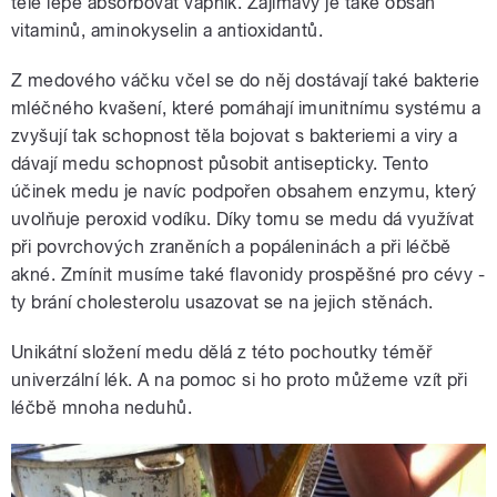
těle lépe absorbovat vápník. Zajímavý je také obsah
vitaminů, aminokyselin a antioxidantů.
Z medového váčku včel se do něj dostávají také bakterie
mléčného kvašení, které pomáhají imunitnímu systému a
zvyšují tak schopnost těla bojovat s bakteriemi a viry a
dávají medu schopnost působit antisepticky. Tento
účinek medu je navíc podpořen obsahem enzymu, který
uvolňuje peroxid vodíku. Díky tomu se medu dá využívat
při povrchových zraněních a popáleninách a při léčbě
akné. Zmínit musíme také flavonidy prospěšné pro cévy -
ty brání cholesterolu usazovat se na jejich stěnách.
Unikátní složení medu dělá z této pochoutky téměř
univerzální lék. A na pomoc si ho proto můžeme vzít při
léčbě mnoha neduhů.