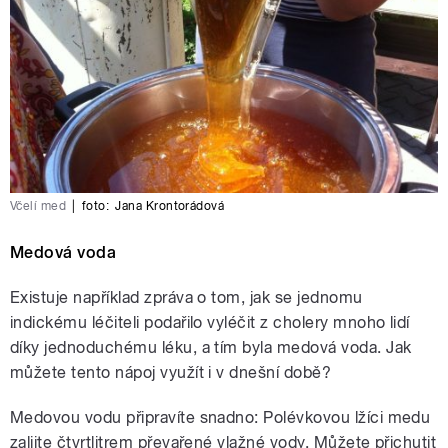
Včelí med
|
foto:
Jana Krontorádová
Medová voda
Existuje například zpráva o tom, jak se jednomu
indickému léčiteli podařilo vyléčit z cholery mnoho lidí
díky jednoduchému léku, a tím byla medová voda. Jak
můžete tento nápoj využít i v dnešní době?
Medovou vodu připravíte snadno: Polévkovou lžíci medu
zalijte čtvrtlitrem převařené vlažné vody. Můžete přichutit