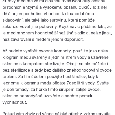
Surový med má velmi dlouhou trvanlivost díky obsahu
přírodních enzymů a vysokému obsahu cukrů. To z něj
dělá nejen pochutinu vhodnou k dlouhodobému
skladování, ale také jako surovinu, která pomůže
zakonzervovat jiné potraviny. Když navíc přidáme fakt, že
je med mnohem hodnotnější než jiná sladidla, nelze jinak,
než zavařování s medem jenom doporučit.
Až budete vyrábět ovocné kompoty, použijte jako nálev
kilogram medu svařený s jedním litrem vody a uzavřené
sklenice s kompotem sterilizujte. Obejít se ale můžete i
bez sterilizace a tedy bez dalšího znehodnocování ovoce
teplem. Za tím účelem použijte hustší nálev, kdy k
jednomu kilogramu medu přidáte 7decilitrů vody. Svařte
je dohromady, za horka tímto sirupem zalijte ovoce,
sklenice neprodyšně uzavřete a nechte pomalu
vychladnout.
Pokud vám zbyly od vánoc nějaké ořechy, zakonzervujte