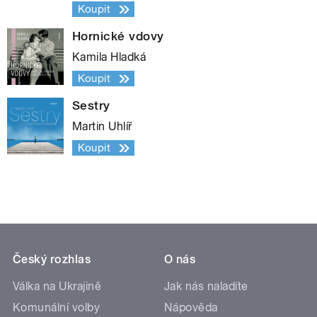
Koupit
Hornické vdovy
Kamila Hladká
Koupit
Sestry
Martin Uhlíř
Koupit
Český rozhlas
O nás
Válka na Ukrajině
Jak nás naladíte
Komunální volby
Nápověda