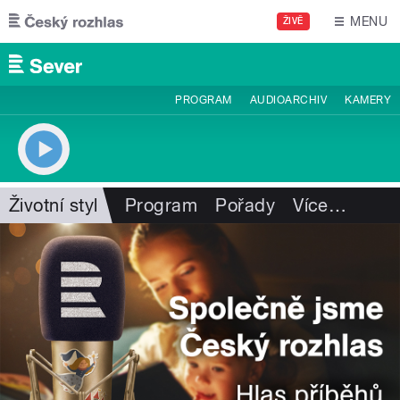
Přejít k hlavnímu obsahu
MENU
ŽIVĚ
PROGRAM
AUDIOARCHIV
KAMERY
Životní styl
Program
Pořady
Více
…