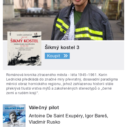
Šikmý kostel 3
Koupit
Románová kronika ztraceného města - léta 1945–1961. Karin
Lednická předkládá do značné míry převratný, dosavadní paradigma
měnící obraz hornického regionu, jehož zahlazenou historii stále
překrývá tlustá vrstva mýtů a zakořeněných stereotypů o „černé
zemi a rudém kraji“.
Válečný pilot
Antoine De Saint Exupéry, Igor Bareš,
Vladimír Rusko