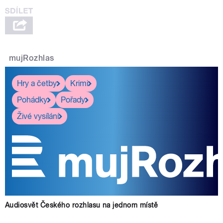
mujRozhlas
Hry a četby
Krimi
Pohádky
Pořady
Živé vysílání
Audiosvět Českého rozhlasu na jednom místě