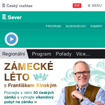
Přejít k hlavnímu obsahu
MENU
ŽIVĚ
PROGRAM
AUDIOARCHIV
KAMERY
Regionální
Program
Pořady
Více
…