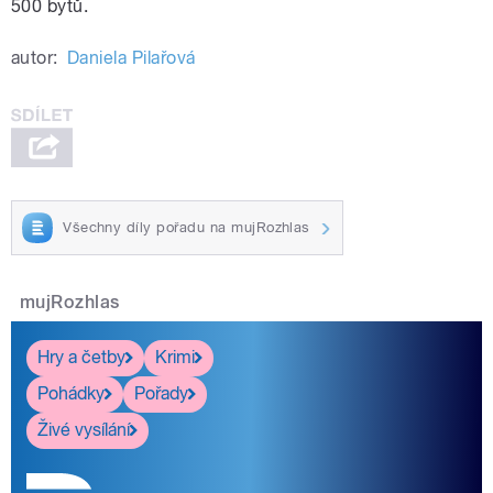
500 bytů.
autor:
Daniela Pilařová
Všechny díly pořadu na mujRozhlas
mujRozhlas
Hry a četby
Krimi
Pohádky
Pořady
Živé vysílání