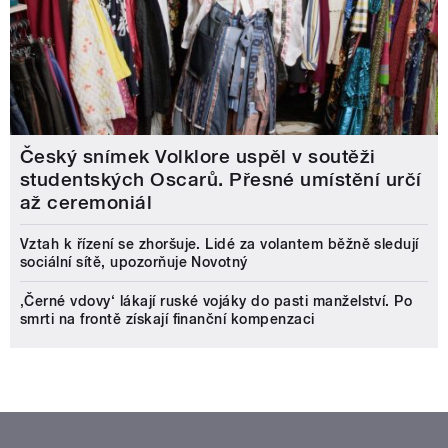
Český snímek Volklore uspěl v soutěži
studentských Oscarů. Přesné umístění určí
až ceremoniál
Vztah k řízení se zhoršuje. Lidé za volantem běžně sledují
sociální sítě, upozorňuje Novotný
‚Černé vdovy‘ lákají ruské vojáky do pasti manželství. Po
smrti na frontě získají finanční kompenzaci