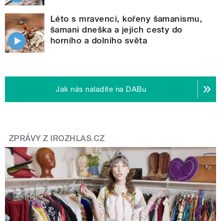
Léto s mravenci, kořeny šamanismu,
šamani dneška a jejich cesty do
horního a dolního světa
Jak nás naladíte na DABu
ZPRÁVY Z IROZHLAS.CZ