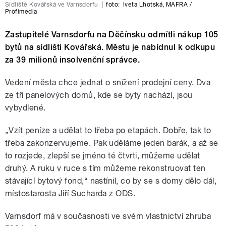
Sídliště Kovářská ve Varnsdorfu
|
foto:
Iveta Lhotská
,
MAFRA /
Profimedia
Zastupitelé Varnsdorfu na Děčínsku odmítli nákup 105
bytů na sídlišti Kovářská. Městu je nabídnul k odkupu
za 39 milionů insolvenční správce.
Vedení města chce jednat o snížení prodejní ceny. Dva
ze tří panelových domů, kde se byty nachází, jsou
vybydlené.
„Vzít peníze a udělat to třeba po etapách. Dobře, tak to
třeba zakonzervujeme. Pak uděláme jeden barák, a až se
to rozjede, zlepší se jméno té čtvrti, můžeme udělat
druhý. A ruku v ruce s tím můžeme rekonstruovat ten
stávající bytový fond,“ nastínil, co by se s domy dělo dál,
místostarosta Jiří Sucharda z ODS.
Varnsdorf má v současnosti ve svém vlastnictví zhruba