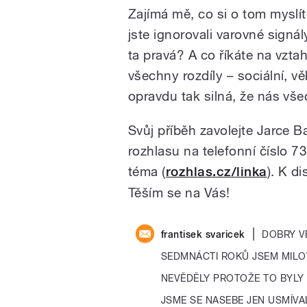
Zajímá mě, co si o tom myslít
jste ignorovali varovné signály
ta pravá? A co říkáte na vzta
všechny rozdíly – sociální, v
opravdu tak silná, že nás vše
Svůj příběh zavolejte Jarce 
rozhlasu na telefonní číslo 
téma (
rozhlas.cz/linka
). K d
Těším se na Vás!
|
frantisek svaricek
DOBRY V
SEDMNÁCTI ROKŮ JSEM MILO
NEVĚDĚLY PROTOŽE TO BYLY 
JSME SE NASEBE JEN USMÍVA