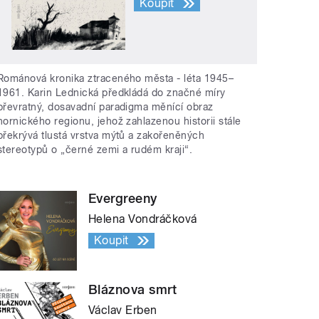
Koupit
Románová kronika ztraceného města - léta 1945–
1961. Karin Lednická předkládá do značné míry
převratný, dosavadní paradigma měnící obraz
hornického regionu, jehož zahlazenou historii stále
překrývá tlustá vrstva mýtů a zakořeněných
stereotypů o „černé zemi a rudém kraji“.
Evergreeny
Helena Vondráčková
Koupit
Bláznova smrt
Václav Erben