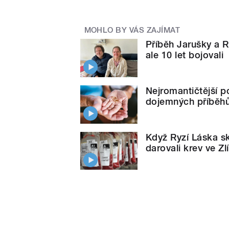
MOHLO BY VÁS ZAJÍMAT
Příběh Jarušky a R
ale 10 let bojovali
Nejromantičtější po
dojemných příběh
Když Ryzí Láska s
darovali krev ve Z