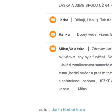
LÁSKA A JSME SPOLU UŽ 64 
|
Jarka
Děkuji, Hani :). Tak t
|
Hanka
Dobrý večer všem. 5
|
Milan,Valašsko
Zdravím Jark
ovlivňovat ,aby byla funkční . V
. Jakási zamilovanost samozřej
téma ,hezký večer a prosím tot
s spřátelenou osobou , HEZKÉ dn
kopec........Milan
autor:
Jarka Barboříková