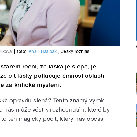
říková
|
foto:
Khalil Baalbaki
,
Český rozhlas
 starém rčení, že láska je slepá, je
, že cit lásky potlačuje činnost oblastí
é za kritické myšlení.
láska opravdu slepá? Tento známý výrok
a nás může vést k rozhodnutím, které by
 to ten magický pocit, který nás občas