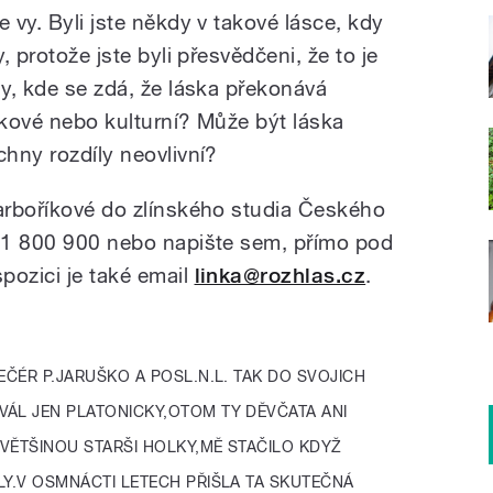
e vy. Byli jste někdy v takové lásce, kdy
, protože jste byli přesvědčeni, že to je
hy, kde se zdá, že láska překonává
ěkové nebo kulturní? Může být láska
chny rozdíly neovlivní?
Barboříkové do zlínského studia Českého
731 800 900 nebo napište sem, přímo pod
ispozici je také email
linka@rozhlas.cz
.
EČÉR P.JARUŠKO A POSL.N.L. TAK DO SVOJICH
VÁL JEN PLATONICKY,OTOM TY DĚVČATA ANI
VĚTŠINOU STARŠI HOLKY,MĚ STAČILO KDYŽ
LY.V OSMNÁCTI LETECH PŘIŠLA TA SKUTEČNÁ