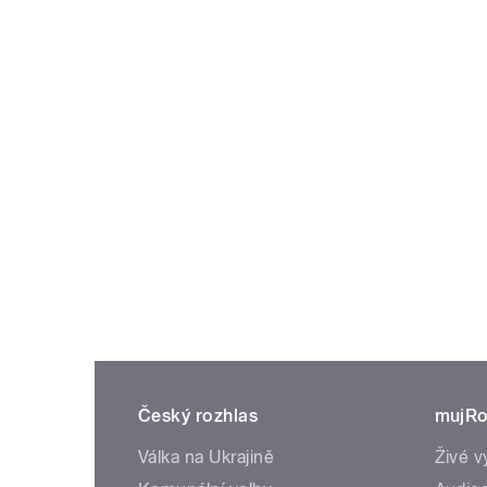
Český rozhlas
mujRo
Válka na Ukrajině
Živé v