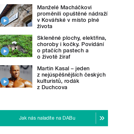
Manželé Macháčkovi
proměnili opuštěné nádraží
v Kovářské v místo plné
života
Skleněné plochy, elektřina,
choroby i kočky. Povídání
o ptačích pastech a
o životě žiraf
Martin Kasal – jeden
z nejúspěšnějších českých
kulturistů, rodák
z Duchcova
Jak nás naladíte na DABu