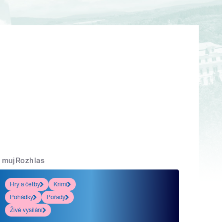
mujRozhlas
Hry a četby
Krimi
Pohádky
Pořady
Živé vysílání