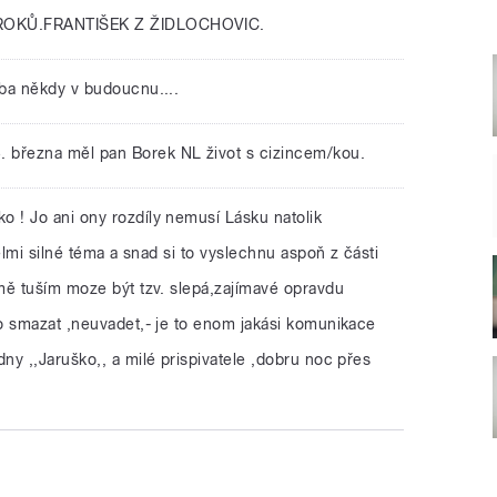
ROKŮ.FRANTIŠEK Z ŽIDLOCHOVIC.
řeba někdy v budoucnu....
. března měl pan Borek NL život s cizincem/kou.
o ! Jo ani ony rozdíly nemusí Lásku natolik
elmi silné téma a snad si to vyslechnu aspoň z části
mě tuším moze být tzv. slepá,zajímavé opravdu
o smazat ,neuvadet,- je to enom jakási komunikace
y ,,Jaruško,, a milé prispivatele ,dobru noc přes