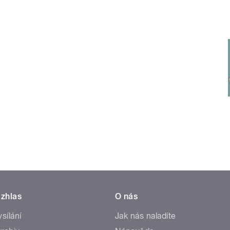
zhlas
O nás
ysílání
Jak nás naladíte