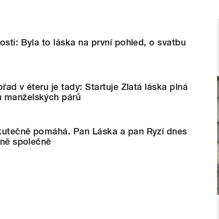
osti: Byla to láska na první pohled, o svatbu
řad v éteru je tady: Startuje Zlatá láska plná
ů manželských párů
kutečně pomáhá. Pan Láska a pan Ryzí dnes
líně společně