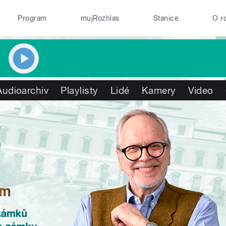
Program
mujRozhlas
Stanice
O r
Audioarchiv
Playlisty
Lidé
Kamery
Video