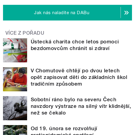
Jak nás naladíte na DABu
VÍCE Z POŘADU
Ústecká charita chce letos pomoci
bezdomovcům chránit si zdraví
V Chomutově chtějí po dvou letech
opět zapisovat děti do základních škol
tradičním způsobem
Sobotní ráno bylo na severu Čech
navzdory výstraze na silný vítr klidnější,
než se čekalo
Od 19. února se rozvolňují
protiepidemická opatření