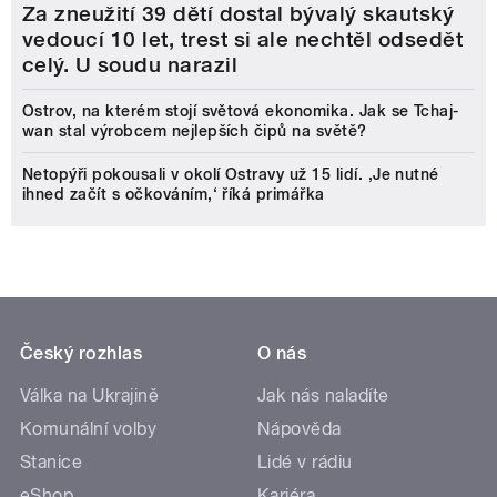
Za zneužití 39 dětí dostal bývalý skautský
vedoucí 10 let, trest si ale nechtěl odsedět
celý. U soudu narazil
Ostrov, na kterém stojí světová ekonomika. Jak se Tchaj-
wan stal výrobcem nejlepších čipů na světě?
Netopýři pokousali v okolí Ostravy už 15 lidí. ‚Je nutné
ihned začít s očkováním,‘ říká primářka
Český rozhlas
O nás
Válka na Ukrajině
Jak nás naladíte
Komunální volby
Nápověda
Stanice
Lidé v rádiu
eShop
Kariéra