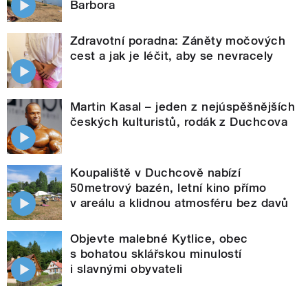
Barbora
Zdravotní poradna: Záněty močových
cest a jak je léčit, aby se nevracely
Martin Kasal – jeden z nejúspěšnějších
českých kulturistů, rodák z Duchcova
Koupaliště v Duchcově nabízí
50metrový bazén, letní kino přímo
v areálu a klidnou atmosféru bez davů
Objevte malebné Kytlice, obec
s bohatou sklářskou minulostí
i slavnými obyvateli