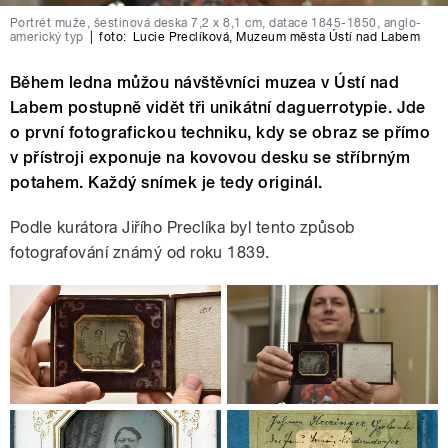
Portrét muže, šestinová deska 7,2 x 8,1 cm, datace 1845-1850, anglo-
americký typ
|
foto:
Lucie Preclíková
,
Muzeum města Ústí nad Labem
Během ledna můžou návštěvníci muzea v Ústí nad
Labem postupně vidět tři unikátní daguerrotypie. Jde
o první fotografickou techniku, kdy se obraz se přímo
v přístroji exponuje na kovovou desku se stříbrným
potahem. Každý snímek je tedy originál.
Podle kurátora Jiřího Preclíka byl tento způsob
fotografování známý od roku 1839.