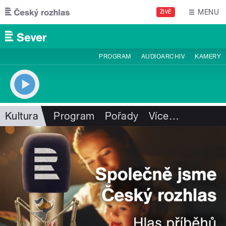
Přejít k hlavnímu obsahu
MENU
ŽIVĚ
PROGRAM
AUDIOARCHIV
KAMERY
Kultura
Program
Pořady
Více
…