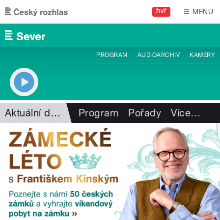
Přejít k hlavnímu obsahu
MENU
ŽIVĚ
PROGRAM
AUDIOARCHIV
KAMERY
Aktuální dění
Program
Pořady
Více
…