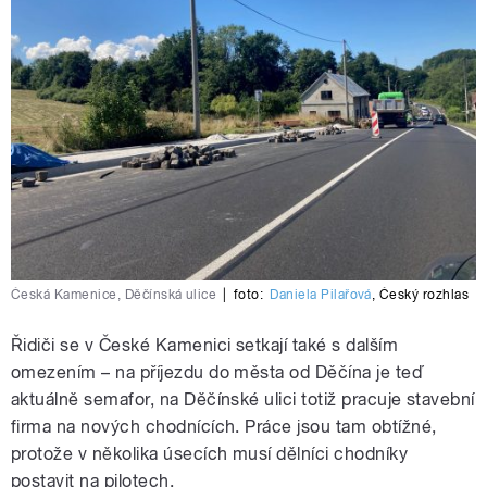
Česká Kamenice, Děčínská ulice
|
foto:
Daniela Pilařová
,
Český rozhlas
Řidiči se v České Kamenici setkají také s dalším
omezením – na příjezdu do města od Děčína je teď
aktuálně semafor, na Děčínské ulici totiž pracuje stavební
firma na nových chodnících. Práce jsou tam obtížné,
protože v několika úsecích musí dělníci chodníky
postavit na pilotech.