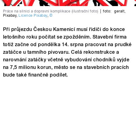
Práce na silnici a dopravní komplikace (ilustrační foto)
|
foto:
geralt
,
Pixabay
,
Licence Pixabay
,
©
Při průjezdu Českou Kamenicí musí řidiči do konce
letošního roku počítat se zpožděním. Stavební firma
totiž začne od pondělka 14. srpna pracovat na prudké
zatáčce u tamního pivovaru. Celá rekonstrukce a
narovnání zatáčky včetně vybudování chodníků vyjde
na 7,5 milionu korun, město se na stavebních pracích
bude také finančně podílet.