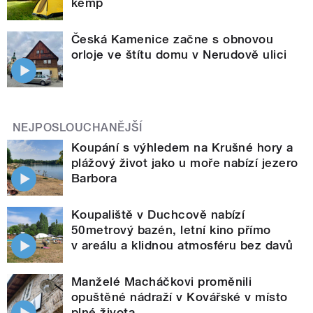
kemp
Česká Kamenice začne s obnovou
orloje ve štítu domu v Nerudově ulici
NEJPOSLOUCHANĚJŠÍ
Koupání s výhledem na Krušné hory a
plážový život jako u moře nabízí jezero
Barbora
Koupaliště v Duchcově nabízí
50metrový bazén, letní kino přímo
v areálu a klidnou atmosféru bez davů
Manželé Macháčkovi proměnili
opuštěné nádraží v Kovářské v místo
plné života