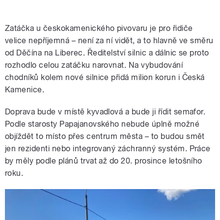
Zatáčka u českokamenického pivovaru je pro řidiče
velice nepříjemná – není za ní vidět, a to hlavně ve směru
od Děčína na Liberec. Ředitelství silnic a dálnic se proto
rozhodlo celou zatáčku narovnat. Na vybudování
chodníků kolem nové silnice přidá milion korun i Česká
Kamenice.
Doprava bude v místě kyvadlová a bude ji řídit semafor.
Podle starosty Papajanovského nebude úplně možné
objíždět to místo přes centrum města – to budou smět
jen rezidenti nebo integrovaný záchranný systém. Práce
by měly podle plánů trvat až do 20. prosince letošního
roku.