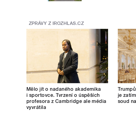
ZPRÁVY Z IROZHLAS.CZ
Mělo jít o nadaného akademika
Trumpův
i sportovce. Tvrzení o úspěších
je zatí
profesora z Cambridge ale média
soud na
vyvrátila