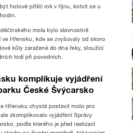
ýt hotové příští rok v říjnu, kotvit se u
hodin.
 děčínského mola bylo slavnostně
í ve Hřensku, kde se zvyšovaly od skoro
ové kůly zaražené do dna řeky, sloužící
ních lodí při povodních.
sku komplikuje vyjádření
parku České Švýcarsko
 ve Hřensku chystá postavit molo pro
 ale zkomplikovalo vyjádření Správy
sko, podle kterého je před realizací
 stavby na životní prostředí, takzvaným