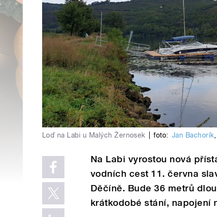
Loď na Labi u Malých Žernosek
|
foto:
Jan Bachorík
Na Labi vyrostou nová přísta
vodních cest 11. června sla
Děčíně. Bude 36 metrů dlo
krátkodobé stání, napojení 