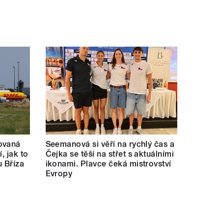
ovaná
Seemanová si věří na rychlý čas a
í, jak to
Čejka se těší na střet s aktuálními
u Bříza
ikonami. Plavce čeká mistrovství
Evropy