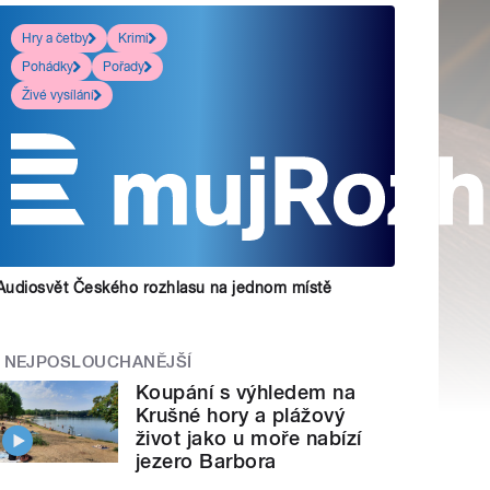
Hry a četby
Krimi
Pohádky
Pořady
Živé vysílání
Audiosvět Českého rozhlasu na jednom místě
NEJPOSLOUCHANĚJŠÍ
Koupání s výhledem na
Krušné hory a plážový
život jako u moře nabízí
jezero Barbora