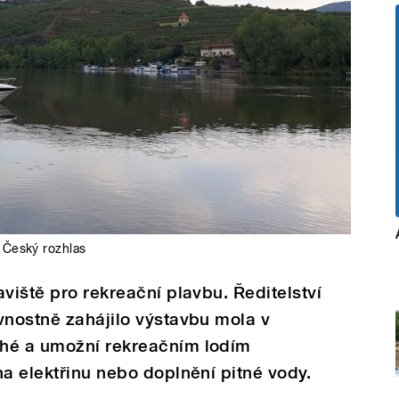
,
Český rozhlas
viště pro rekreační plavbu. Ředitelství
vnostně zahájilo výstavbu mola v
uhé a umožní rekreačním lodím
na elektřinu nebo doplnění pitné vody.