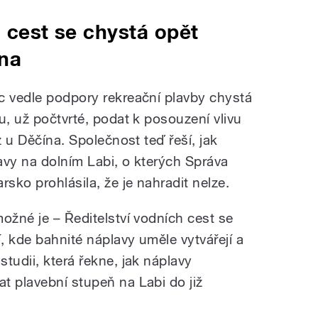
h cest se chystá opět
ína
c vedle podpory rekreační plavby chystá
u, už počtvrté, podat k posouzení vlivu
z u Děčína. Společnost teď řeší, jak
avy na dolním Labi, o kterých Správa
ko prohlásila, že je nahradit nelze.
ožné je – Ředitelství vodních cest se
í, kde bahnité náplavy uměle vytvářejí a
tudii, která řekne, jak náplavy
t plavební stupeň na Labi do již