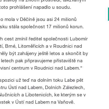
 toto prohlášení napadlo u soudu.
 mola v Děčíně jsou asi 24 milionů
sku stála společnost 17 milionů korun.
vh cest zmínil ředitel společnosti Lubomír
tí, Brné, Litoměřicích a v Roudnici nad
měly být zahájeny ještě letos a skončit by
 letech pak připravujeme přístaviště na
visní centrum v Roudnici nad Labem.“
ispozici už teď na dolním toku Labe pět
entru Ústí nad Labem, Dolních Zálezlech,
učnicích a Libotenicích, ke kterým se v
ůstek v Ústí nad Labem na Vaňově.