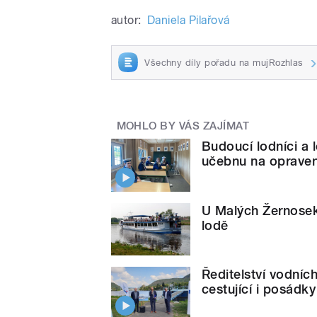
autor:
Daniela Pilařová
Všechny díly pořadu na mujRozhlas
MOHLO BY VÁS ZAJÍMAT
Budoucí lodníci a 
učebnu na opraven
U Malých Žernosek
lodě
Ředitelství vodníc
cestující i posádky