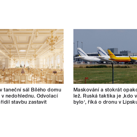
 taneční sál Bílého domu
Maskování a stokrát opak
m v nedohlednu. Odvolací
lež. Ruská taktika je ‚kdo v
řídil stavbu zastavit
bylo‘, říká o dronu v Lipsk