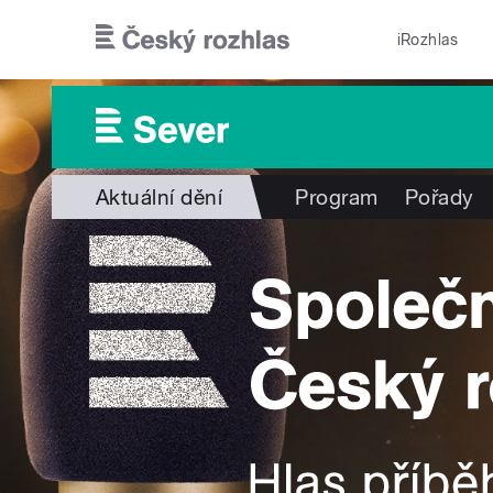
Přejít k hlavnímu obsahu
iRozhlas
Aktuální dění
Program
Pořady