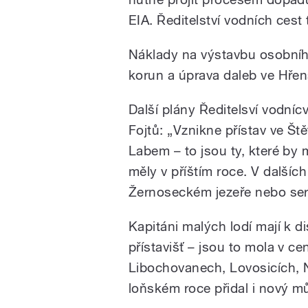
EIA. Ředitelství vodních cest
Náklady na výstavbu osobního
korun a úprava daleb ve Hřen
Další plány Ředitelsví vodníc
Fojtů: „Vznikne přístav ve Ště
Labem – to jsou ty, které by 
měly v příštím roce. V dalších
Žernoseckém jezeře nebo ser
Kapitáni malých lodí mají k d
přístavišť – jsou to mola v c
Libochovanech, Lovosicích, N
loňském roce přidal i nový m