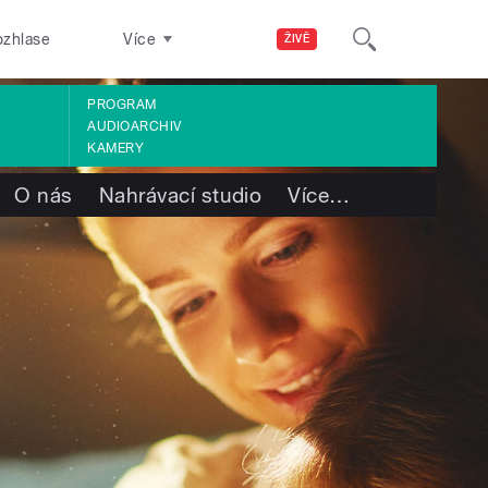
ozhlase
Více
ŽIVĚ
PROGRAM
AUDIOARCHIV
KAMERY
O nás
Nahrávací studio
Více
…