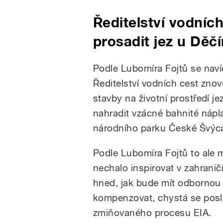
Ředitelství vodníc
prosadit jez u Děč
Podle Lubomíra Fojtů se naví
Ředitelství vodních cest znov
stavby na životní prostředí je
nahradit vzácné bahnité nápl
národního parku České Švýcars
Podle Lubomíra Fojtů to ale m
nechalo inspirovat v zahranič
hned, jak bude mít odbornou s
kompenzovat, chystá se posla
zmiňovaného procesu EIA.