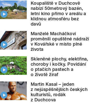
Koupaliště v Duchcově
nabízí 50metrový bazén,
letní kino přímo v areálu a
klidnou atmosféru bez
davů
Manželé Macháčkovi
proměnili opuštěné nádraží
v Kovářské v místo plné
života
Skleněné plochy, elektřina,
choroby i kočky. Povídání
o ptačích pastech a
o životě žiraf
Martin Kasal – jeden
z nejúspěšnějších českých
kulturistů, rodák
z Duchcova