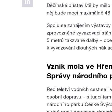
Děčínské přístaviště by mělo b
něj bude moci maximálně 48 
Spolu se zahájením výstavby
zprovozněné vyvazovací stán
5 metrů takzvané dalby – ocel
k vyvazování dlouhých náklad
Vznik mola ve Hřen
Správy národního 
Ředitelství vodních cest se i
osobní dopravu – situaci tam
národního parku České Švýcar
nutné projít procesem dopadu