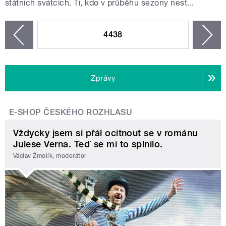
státních svátcích. Ti, kdo v průběhu sezony nest...
STRÁNKY
4438
n
zí
Zprávy
E-SHOP ČESKÉHO ROZHLASU
Vždycky jsem si přál ocitnout se v románu
Julese Verna. Teď se mi to splnilo.
Václav Žmolík, moderátor