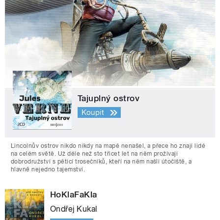
Tajuplný ostrov
Koupit
Lincolnův ostrov nikdo nikdy na mapě nenašel, a přece ho znají lidé
na celém světě. Už déle než sto třicet let na něm prožívají
dobrodružství s pěticí trosečníků, kteří na něm našli útočiště, a
hlavně nejedno tajemství.
HoKlaFaKla
Ondřej Kukal