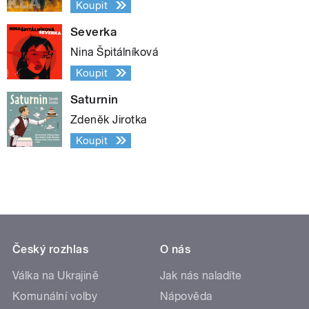
Koupit
Severka
Nina Špitálníková
Koupit
Saturnin
Zdeněk Jirotka
Koupit
Český rozhlas
O nás
Válka na Ukrajině
Jak nás naladíte
Komunální volby
Nápověda