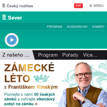
Přejít k hlavnímu obsahu
MENU
ŽIVĚ
PROGRAM
AUDIOARCHIV
KAMERY
Z našeho vysílání
Program
Pořady
Více
…