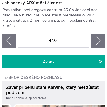
Jablonecký ARX mění činnost
Preventivní protidrogové centrum ARX v Jablonci nad
Nisou se v budoucnu bude starat především o lidi v
krizové situaci. Změní se tím původní poslání centra,
které s...
STRÁNKY
4434
n
zí
Zprávy
E-SHOP ČESKÉHO ROZHLASU
Závěr příběhu staré Karviné, který měl zůstat
pod zemí
Karin Lednická, spisovatelka