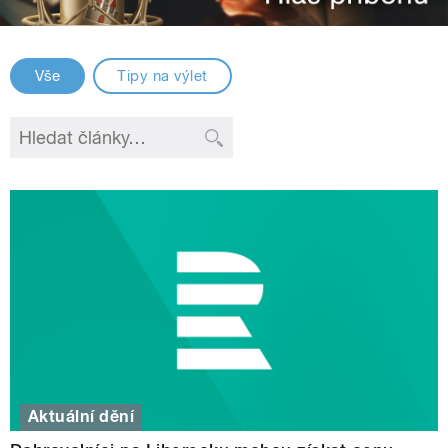
Vše
Tipy na výlet
Aktuální dění