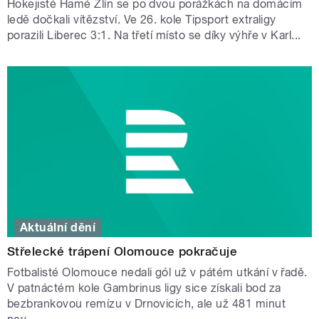
Hokejisté Hamé Zlín se po dvou porážkách na domácím
ledě dočkali vítězství. Ve 26. kole Tipsport extraligy
porazili Liberec 3:1. Na třetí místo se díky výhře v Karl...
Aktuální dění
Střelecké trápení Olomouce pokračuje
Fotbalisté Olomouce nedali gól už v pátém utkání v řadě.
V patnáctém kole Gambrinus ligy sice získali bod za
bezbrankovou remízu v Drnovicích, ale už 481 minut