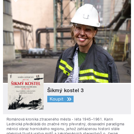
Šikmý kostel 3
Koupit
Románová kronika ztraceného města - léta 1945–1961. Karin
Lednická předkládá do značné míry převratný, dosavadní paradigma
měnící obraz hornického regionu, jehož zahlazenou historii stále
překrývá tlustá vrstva mýtů a zakořeněných stereotypů o „černé