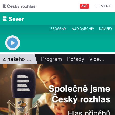
Přejít k hlavnímu obsahu
MENU
ŽIVĚ
PROGRAM
AUDIOARCHIV
KAMERY
Z našeho vysílání
Program
Pořady
Více
…