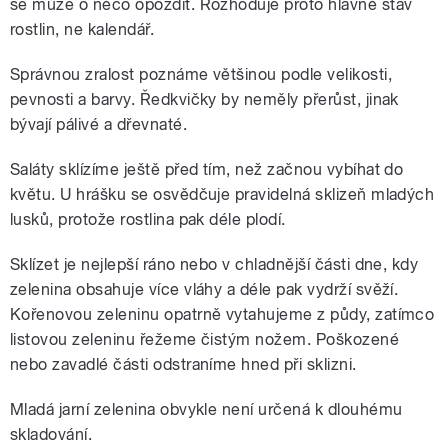
se může o něco opozdit. Rozhoduje proto hlavně stav
rostlin, ne kalendář.
Správnou zralost poznáme většinou podle velikosti,
pevnosti a barvy. Ředkvičky by neměly přerůst, jinak
bývají pálivé a dřevnaté.
Saláty sklízíme ještě před tím, než začnou vybíhat do
květu. U hrášku se osvědčuje pravidelná sklizeň mladých
lusků, protože rostlina pak déle plodí.
Sklízet je nejlepší ráno nebo v chladnější části dne, kdy
zelenina obsahuje více vláhy a déle pak vydrží svěží.
Kořenovou zeleninu opatrně vytahujeme z půdy, zatímco
listovou zeleninu řežeme čistým nožem. Poškozené
nebo zavadlé části odstraníme hned při sklizni.
Mladá jarní zelenina obvykle není určená k dlouhému
skladování.