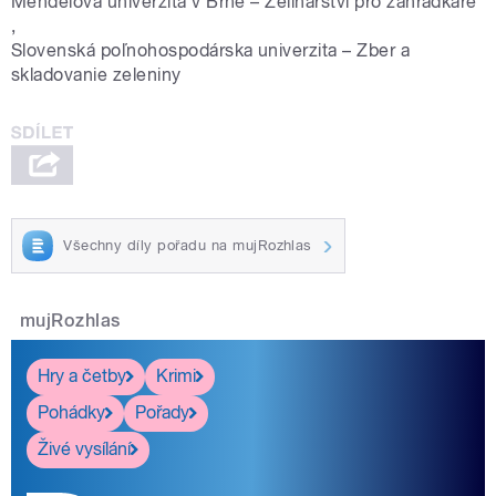
Mendelova univerzita v Brně – Zelinářství pro zahrádkáře
,
Slovenská poľnohospodárska univerzita – Zber a
skladovanie zeleniny
Všechny díly pořadu na mujRozhlas
mujRozhlas
Hry a četby
Krimi
Pohádky
Pořady
Živé vysílání