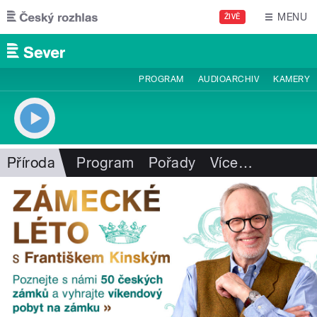
Přejít k hlavnímu obsahu
MENU
ŽIVĚ
PROGRAM
AUDIOARCHIV
KAMERY
Příroda
Program
Pořady
Více
…