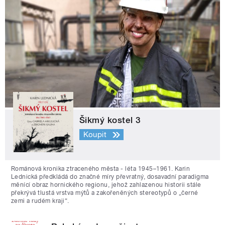
Šikmý kostel 3
Koupit
Románová kronika ztraceného města - léta 1945–1961. Karin
Lednická předkládá do značné míry převratný, dosavadní paradigma
měnící obraz hornického regionu, jehož zahlazenou historii stále
překrývá tlustá vrstva mýtů a zakořeněných stereotypů o „černé
zemi a rudém kraji“.