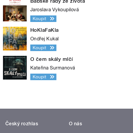
Babské rady ze života
Jaroslava Vykoupilová
Koupit
HoKlaFaKla
Ondřej Kukal
Koupit
O čem skály mlčí
Kateřina Surmanová
Koupit
Český rozhlas
O nás