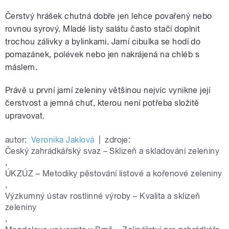
Čerstvý hrášek chutná dobře jen lehce povařený nebo
rovnou syrový. Mladé listy salátu často stačí doplnit
trochou zálivky a bylinkami. Jarní cibulka se hodí do
pomazánek, polévek nebo jen nakrájená na chléb s
máslem.
Právě u první jarní zeleniny většinou nejvíc vynikne její
čerstvost a jemná chuť, kterou není potřeba složitě
upravovat.
autor:
Veronika Jaklová
|
zdroje:
Český zahrádkářský svaz – Sklizeň a skladování zeleniny
,
ÚKZÚZ – Metodiky pěstování listové a kořenové zeleniny
,
Výzkumný ústav rostlinné výroby – Kvalita a sklizeň
zeleniny
,