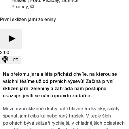
Hrášek | Foto: Pixabay,
Licence
Pixabay
,
©
První sklizeň jarní zeleniny
2:00
Na přelomu jara a léta přichází chvíle, na kterou se
všichni těšíme už od prvních výsevů! Začíná první
sklizeň jarní zeleniny a zahrada nám postupně
ukazuje, jestli se nám opravdu zadařilo.
Mezi první sklízené druhy patří hlavně ředkvičky, saláty,
špenát, jarní cibulka nebo raný hrášek. V teplejších
polohách bývá sklizeň rychlejší, v chladnějších oblastech