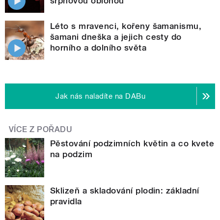
srpnovou oblohou
Léto s mravenci, kořeny šamanismu,
šamani dneška a jejich cesty do
horního a dolního světa
Jak nás naladíte na DABu
VÍCE Z POŘADU
Pěstování podzimních květin a co kvete
na podzim
Sklizeň a skladování plodin: základní
pravidla