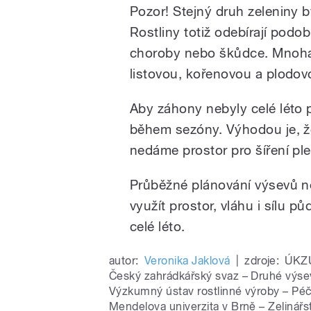
Pozor! Stejný druh zeleniny b
Rostliny totiž odebírají pod
choroby nebo škůdce. Mnoha p
listovou, kořenovou a plodov
Aby záhony nebyly celé léto
během sezóny. Výhodou je, ž
nedáme prostor pro šíření ple
Průběžné plánování výsevů n
využít prostor, vláhu i sílu p
celé léto.
autor:
Veronika Jaklová
|
zdroje:
ÚKZÚ
Český zahrádkářský svaz – Druhé výsevy
Výzkumný ústav rostlinné výroby – Pé
Mendelova univerzita v Brně – Zelinářst