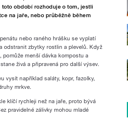
 toto období rozhoduje o tom, jestli
átce na jaře, nebo průběžně během
 špenátu nebo raného hrášku se vyplatí
a odstranit zbytky rostlin a plevelů. Když
á, pomůže menší dávka kompostu a
stane živá a připravená pro další výsev.
ysít například saláty, kopr, fazolky,
druhy mrkve.
 klíčí rychleji než na jaře, proto bývá
 Bez pravidelné zálivky mohou mladé