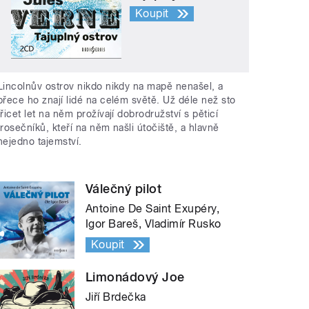
Koupit
Lincolnův ostrov nikdo nikdy na mapě nenašel, a
přece ho znají lidé na celém světě. Už déle než sto
třicet let na něm prožívají dobrodružství s pěticí
trosečníků, kteří na něm našli útočiště, a hlavně
nejedno tajemství.
Válečný pilot
Antoine De Saint Exupéry,
Igor Bareš, Vladimír Rusko
Koupit
Limonádový Joe
Jiří Brdečka