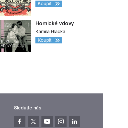
Koupit
Hornické vdovy
Kamila Hladká
Koupit
Sledujte nás