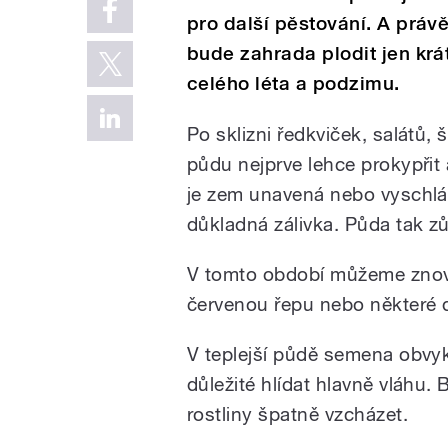
pro další pěstování. A právě
bude zahrada plodit jen kr
celého léta a podzimu.
Po sklizni ředkviček, salátů,
půdu nejprve lehce prokypřit 
je zem unavená nebo vyschl
důkladná zálivka. Půda tak zů
V tomto období můžeme znovu v
červenou řepu nebo některé 
V teplejší půdě semena obvykle
důležité hlídat hlavně vláhu.
rostliny špatně vzcházet.