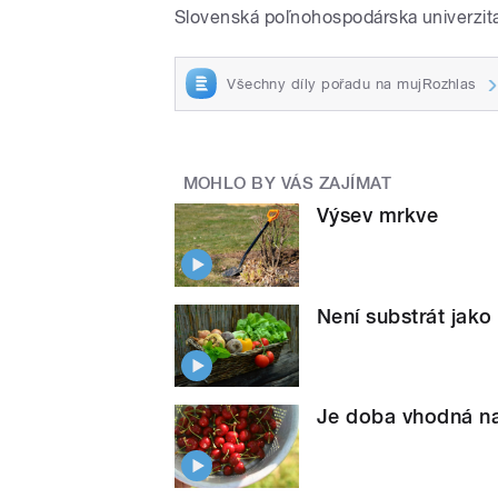
Slovenská poľnohospodárska univerzita
Všechny díly pořadu na mujRozhlas
MOHLO BY VÁS ZAJÍMAT
Výsev mrkve
Není substrát jako 
Je doba vhodná na