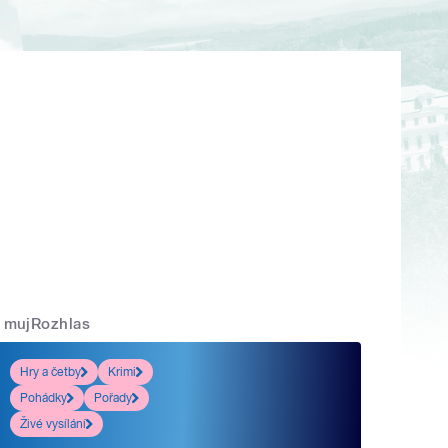
mujRozhlas
Hry a četby
Krimi
Pohádky
Pořady
Živé vysílání