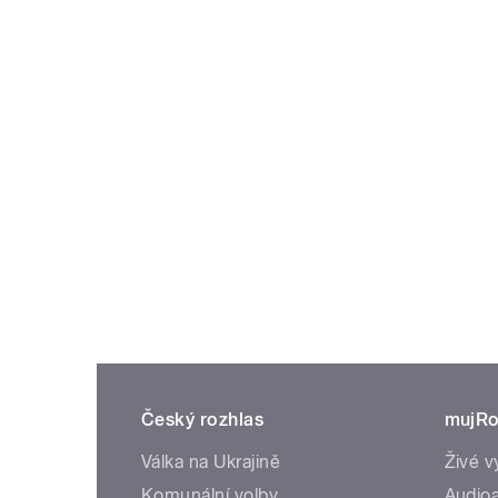
Český rozhlas
mujRo
Válka na Ukrajině
Živé v
Komunální volby
Audioa