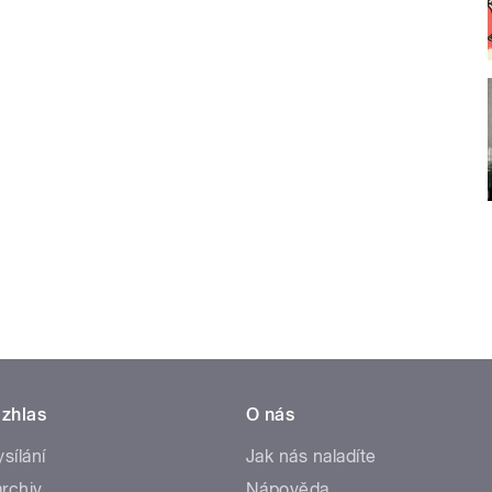
zhlas
O nás
ysílání
Jak nás naladíte
rchiv
Nápověda