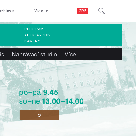
ozhlase
Více
ŽIVĚ
PROGRAM
AUDIOARCHIV
KAMERY
ás
Nahrávací studio
Více
…