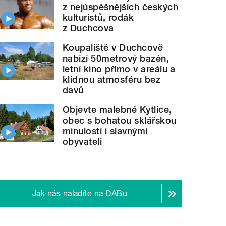
z nejúspěšnějších českých
kulturistů, rodák
z Duchcova
Koupaliště v Duchcově
nabízí 50metrový bazén,
letní kino přímo v areálu a
klidnou atmosféru bez
davů
Objevte malebné Kytlice,
obec s bohatou sklářskou
minulostí i slavnými
obyvateli
Jak nás naladíte na DABu