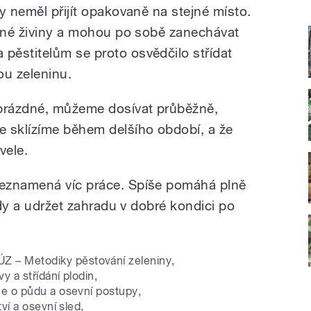
y neměl přijít opakovaně na stejné místo.
obné živiny a mohou po sobě zanechávat
ěstitelům se proto osvědčilo střídat
ou zeleninu.
 prázdné, můžeme dosívat průběžně,
e sklízíme během delšího období, a že
vele.
eznamená víc práce. Spíše pomáhá plně
ůdy a udržet zahradu v dobré kondici po
Z – Metodiky pěstování zeleniny
,
 a střídání plodin
,
če o půdu a osevní postupy
,
ví a osevní sled
,