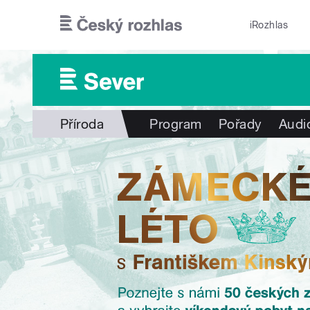
Přejít k hlavnímu obsahu
iRozhlas
Příroda
Program
Pořady
Audi