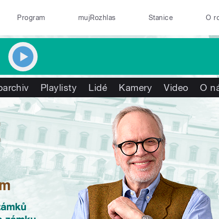
Program
mujRozhlas
Stanice
O r
oarchiv
Playlisty
Lidé
Kamery
Video
O n