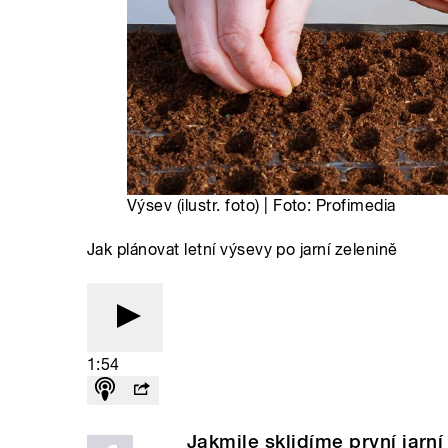
Výsev (ilustr. foto) | Foto: Profimedia
Jak plánovat letní výsevy po jarní zelenině
1:54
Jakmile sklidíme první jarn