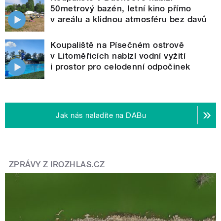
50metrový bazén, letní kino přímo
v areálu a klidnou atmosféru bez davů
Koupaliště na Písečném ostrově
v Litoměřicích nabízí vodní vyžití
i prostor pro celodenní odpočinek
Jak nás naladíte na DABu
ZPRÁVY Z IROZHLAS.CZ