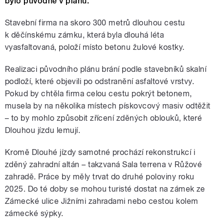
bylo původně v plánu.
Stavební firma na skoro 300 metrů dlouhou cestu
k děčínskému zámku, která byla dlouhá léta
vyasfaltovaná, položí místo betonu žulové kostky.
Realizaci původního plánu brání podle stavebníků skalní
podloží, které objevili po odstranění asfaltové vrstvy.
Pokud by chtěla firma celou cestu pokrýt betonem,
musela by na několika místech pískovcový masiv odtěžit
– to by mohlo způsobit zřícení zděných oblouků, které
Dlouhou jízdu lemují.
Kromě Dlouhé jízdy samotné prochází rekonstrukcí i
zděný zahradní altán – takzvaná Sala terrena v Růžové
zahradě. Práce by měly trvat do druhé poloviny roku
2025. Do té doby se mohou turisté dostat na zámek ze
Zámecké ulice Jižními zahradami nebo cestou kolem
zámecké sýpky.