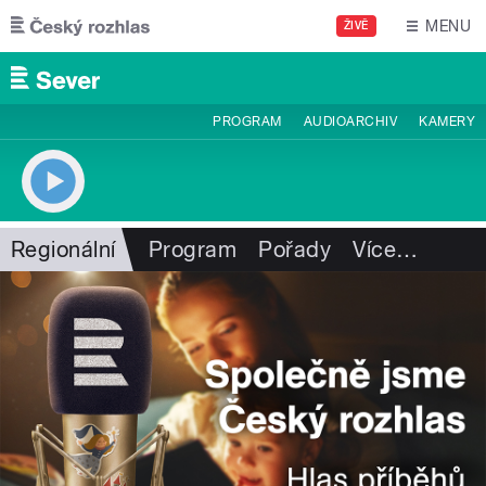
Přejít k hlavnímu obsahu
MENU
ŽIVĚ
PROGRAM
AUDIOARCHIV
KAMERY
Regionální
Program
Pořady
Více
…