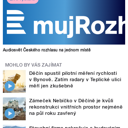
Audiosvět Českého rozhlasu na jednom místě
MOHLO BY VÁS ZAJÍMAT
Děčín spustil pilotní měření rychlosti
v Bynově. Zatím radary v Teplické ulici
měří jen zkušebně
Zámeček Nebíčko v Děčíně je kvůli
rekonstrukci vnitřních prostor nejméně
na půl roku zavřený
Stavební firma pokračuje s budováním