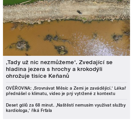
‚Tady už nic nezmůžeme‘. Zvedající se
hladina jezera s hrochy a krokodýli
ohrožuje tisíce Keňanů
OVĚŘOVNA: ‚Srovnávat Měsíc a Zemi je zavádějící.‘ Lékař
přednášel o klimatu, video je prý vytržené z kontextu
Deset gólů za 68 minut. ,Naštěstí nemusím využívat služby
kardiologa,‘ říká Frťala