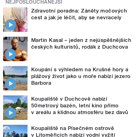
NEJPOSLOUCHANĚJŠÍ
Zdravotní poradna: Záněty močových
cest a jak je léčit, aby se nevracely
Martin Kasal – jeden z nejúspěšnějších
českých kulturistů, rodák z Duchcova
Koupání s výhledem na Krušné hory a
plážový život jako u moře nabízí jezero
Barbora
Koupaliště v Duchcově nabízí
50metrový bazén, letní kino přímo
v areálu a klidnou atmosféru bez davů
Koupaliště na Písečném ostrově
v Litoměřicích nabízí vodní vyžití