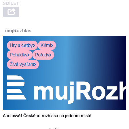
mujRozhlas
Hry a četby
Krimi
Pohádky
Pořady
Živé vysílání
Audiosvět Českého rozhlasu na jednom místě