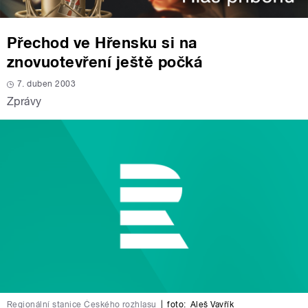
Přechod ve Hřensku si na
znovuotevření ještě počká
7. duben 2003
Zprávy
Regionální stanice Českého rozhlasu
|
foto:
Aleš Vavřík