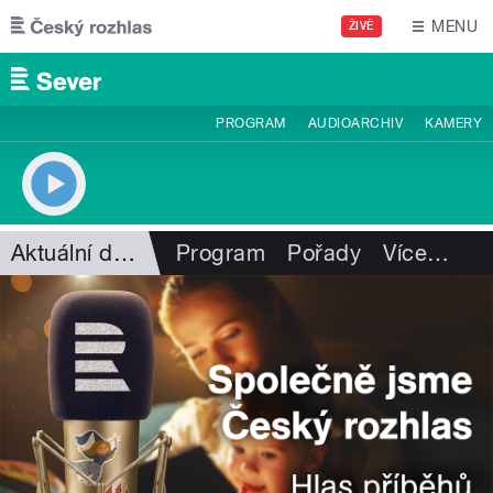
Přejít k hlavnímu obsahu
MENU
ŽIVĚ
PROGRAM
AUDIOARCHIV
KAMERY
Aktuální dění
Program
Pořady
Více
…