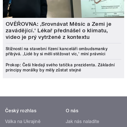
OVĚŘOVNA: ‚Srovnávat Měsíc a Zemi je
zavádějící.‘ Lékař přednášel o klimatu,
video je prý vytržené z kontextu
Stížností na stavební řízení kanceláři ombudsmanky
přibývá. ‚Lidé by si měli stěžovat víc,‘ míní právníci
Prokop: Češi hledají svého tatíčka prezidenta. Základní
principy morálky by měly zůstat stejné
Český rozhlas
O nás
Válka na Ukrajině
Jak nás naladíte