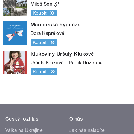
Miloš Šenkýř
Koupit
Mariborská hypnóza
Dora Kaprálová
Koupit
Klukoviny Uršuly Klukové
Uršula Kluková – Patrik Rozehnal
Koupit
Český rozhlas
O nás
Válka na Ukrajině
Jak nás naladíte