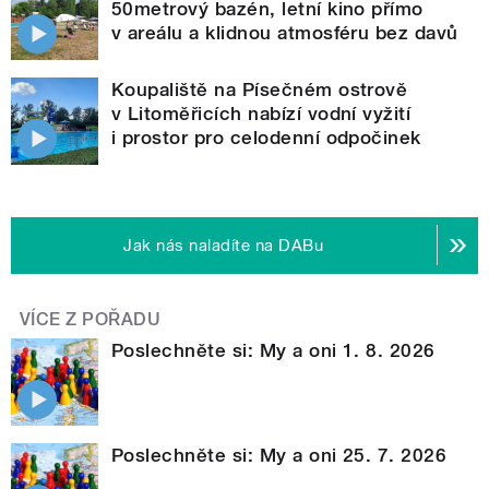
50metrový bazén, letní kino přímo
v areálu a klidnou atmosféru bez davů
Koupaliště na Písečném ostrově
v Litoměřicích nabízí vodní vyžití
i prostor pro celodenní odpočinek
Jak nás naladíte na DABu
VÍCE Z POŘADU
Poslechněte si: My a oni 1. 8. 2026
Poslechněte si: My a oni 25. 7. 2026