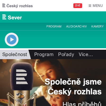
Přejít k hlavnímu obsahu
MENU
ŽIVĚ
PROGRAM
AUDIOARCHIV
KAMERY
Společnost
Program
Pořady
Více
…