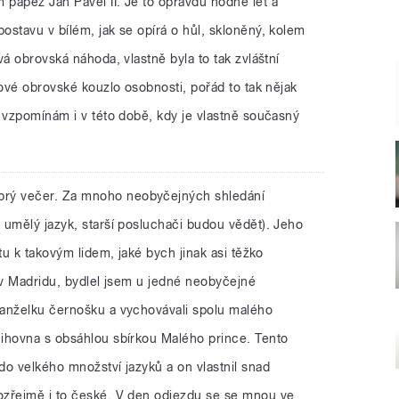
papež Jan Pavel II. Je to opravdu hodně let a
stavu v bílém, jak se opírá o hůl, skloněný, kolem
vá obrovská náhoda, vlastně byla to tak zvláštní
kové obrovské kouzlo osobnosti, pořád to tak nějak
 vzpomínám i v této době, kdy je vlastně současný
brý večer. Za mnoho neobyčejných shledání
 umělý jazyk, starší posluchači budou vědět). Jeho
tu k takovým lidem, jaké bych jinak asi těžko
 v Madridu, bydlel jsem u jedné neobyčejné
manželku černošku a vychovávali spolu malého
ihovna s obsáhlou sbírkou Malého prince. Tento
do velkého množství jazyků a on vlastnil snad
ozřejmě i to české. V den odjezdu se se mnou ve