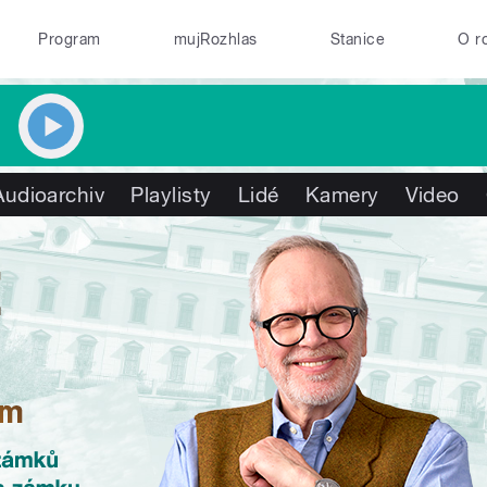
Program
mujRozhlas
Stanice
O r
Audioarchiv
Playlisty
Lidé
Kamery
Video