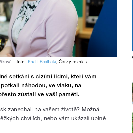
říková
|
foto:
Khalil Baalbaki
,
Český rozhlas
 setkání s cizími lidmi, kteří vám
 potkali náhodou, ve vlaku, na
přesto zůstali ve vaší paměti.
otisk zanechali na vašem životě? Možná
 těžkých chvílích, nebo vám ukázali úplně