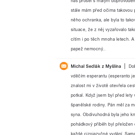
nás prošel s malým doprovodem 
stále mám před očima takovou po
něho ochranka, ale byla to tako
situace, že z něj vyzařovalo ta
cítím i po těch mnoha letech. A
papež nemocný..
|
Michal Sedlák z Myšlína
Do
vděčím esperantu (esperanto je
znalost mi v životě otevřela ces
potkal. Když jsem byl před lety
španělské rodiny. Pán měl za 
syna. Obdivuhodná byla jeho kn
pohádkový příběh byl přeložen 
každé cizojazyčné vydání. Sam