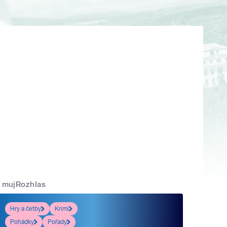
mujRozhlas
Hry a četby
Krimi
Pohádky
Pořady