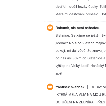
dveřích loučil hezky česky. Toli
která mi cestování přineslo. Do
|
Bohumír, nic není náhodou.
Slatinice. Setkáme se ještě někd
jídelně? No a po 2letech majlo
pokoji, mi dal vědět že znova je
od nás asi 30km do Slatěnice a
výšlap na Velký kosíř. Hanácký
zpět.
|
frantisek svaricek
DOBRY V
,KTERÁ MĚLA VLIV NA MOU B
DO UČENI NA ZEDNÍKA I PŘES