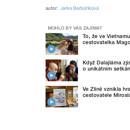
autor:
Jarka Barboříková
MOHLO BY VÁS ZAJÍMAT
To, že ve Vietnamu 
cestovatelka Mag
Když Dalajláma zjis
o unikátním setkán
Ve Zlíně vznikla hr
cestovatele Miros