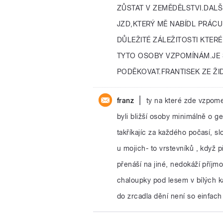
ZŮSTAT V ZEMĚDĚLSTVI.DAL
JZD,KTERÝ MĚ NABÍDL PRÁCU
DŮLEŽITÉ ZÁLEŽITOSTI KTERÉ
TYTO OSOBY VZPOMÍNÁM.JE 
PODĚKOVAT.FRANTISEK ZE ŽI
|
franz
ty na které zde vzpomen
byli bližší osoby minimálně o gena
takříkajíc za každého počasí, s
u mojich- to vrstevníků , když př
přenáší na jiné, nedokáží příjmou
chaloupky pod lesem v bílých ka
do zrcadla dění není so einfach