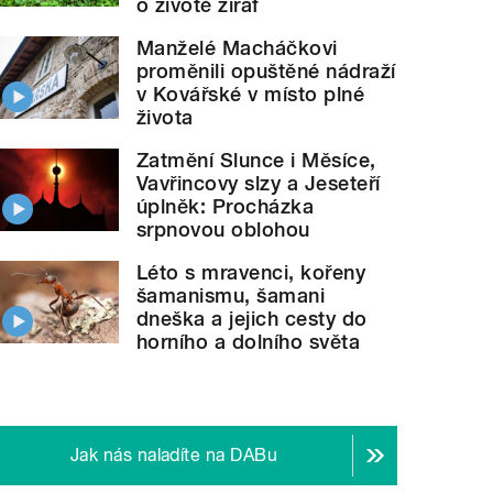
o životě žiraf
Manželé Macháčkovi
proměnili opuštěné nádraží
v Kovářské v místo plné
života
Zatmění Slunce i Měsíce,
Vavřincovy slzy a Jeseteří
úplněk: Procházka
srpnovou oblohou
Léto s mravenci, kořeny
šamanismu, šamani
dneška a jejich cesty do
horního a dolního světa
Jak nás naladíte na DABu