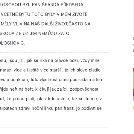
ŠI OSOBOU BYL PAN ŠKARDA PŘEDSEDA
 VČETNĚ BYTU.TOTO BYLY V MÉM ŽIVOTĚ
 MĚLY VLIV NA NÁŠ DALŠI ŽIVOT,ČASTO NA
ŠKODA ŽE UŽ JIM NEMŮŽU ZATO
DLOCHOVIC.
u, jsou již , jak se říká na pravdě boží, vždy mne
raci více a i ještě více starší , jejich slovo platilo
lovo a punktum, tuto vlastnost dnes postrádám a to i
íjde heft na heft, kličkují jak zajíci, zodpovědnost
t, že přece platí, jak si kdo ustele, tak si i lehne, z
rpatech zdraví noční linku pan franz, jó podívat se