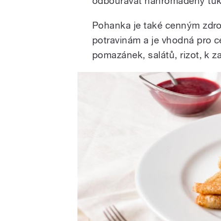
odbourávat nahromaděný tuk 
Pohanka je také cenným zdro
potravinám a je vhodná pro ce
pomazánek, salátů, rizot, k z