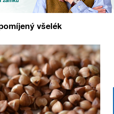
pomíjený všelék