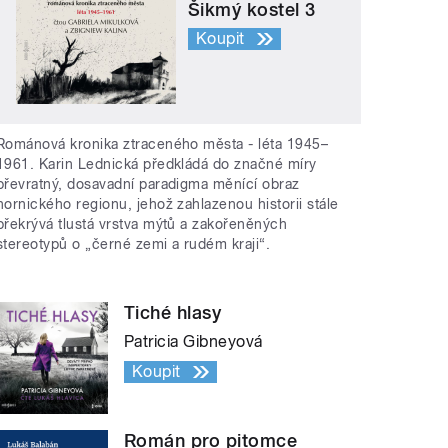
Šikmý kostel 3
Koupit
Románová kronika ztraceného města - léta 1945–
1961. Karin Lednická předkládá do značné míry
převratný, dosavadní paradigma měnící obraz
hornického regionu, jehož zahlazenou historii stále
překrývá tlustá vrstva mýtů a zakořeněných
stereotypů o „černé zemi a rudém kraji“.
Tiché hlasy
Patricia Gibneyová
Koupit
Román pro pitomce