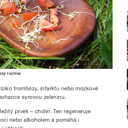
ský rozhlas
riziko trombózy, infarktu nebo mozkové
k pohance syrovou zeleninu.
ežitý prvek – cholin. Ten regeneruje
ocí nebo alkoholem a pomáhá i