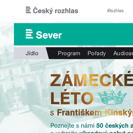
Přejít k hlavnímu obsahu
iRozhlas
Jídlo
Program
Pořady
Audioa