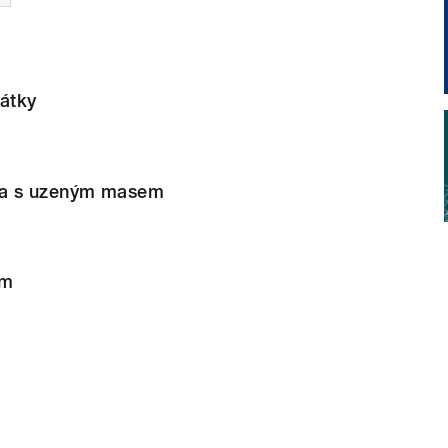
átky
ka s uzeným masem
em