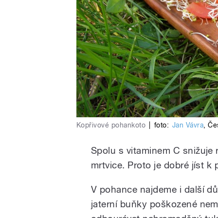
Kopřivové pohankoto
|
foto:
Jan Vávra
,
Če
Spolu s vitaminem C snižuje 
mrtvice. Proto je dobré jíst 
V pohance najdeme i další důl
jaterní buňky poškozené nem