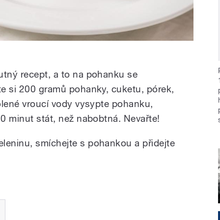
utný recept, a to na pohanku se
vte si 200 gramů pohanky, cuketu, pórek,
solené vroucí vody vysypte pohanku,
20 minut stát, než nabobtná. Nevařte!
leninu, smíchejte s pohankou a přidejte