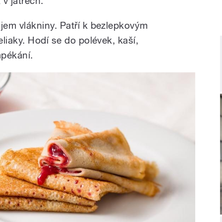
v játrech.
jem vlákniny. Patří k bezlepkovým
liaky. Hodí se do polévek, kaší,
apékání.