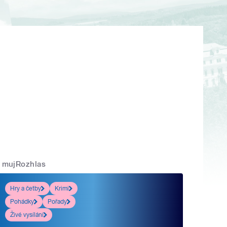
mujRozhlas
Hry a četby
Krimi
Pohádky
Pořady
Živé vysílání