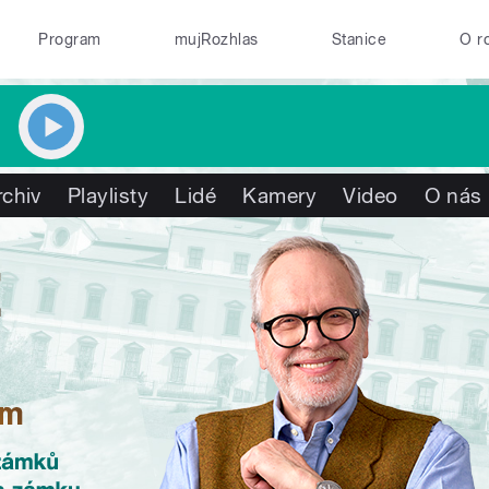
Program
mujRozhlas
Stanice
O r
rchiv
Playlisty
Lidé
Kamery
Video
O nás