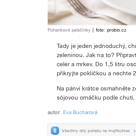
Pohankové palačinky
|
foto:
probio.cz
Tady je jeden jednoduchý, ch
zeleninou. Jak na to? Připra
celer a mrkev. Do 1,5 litru o
přikryjte pokličkou a nechte 
Na pánvi krátce osmahněte ze
sójovou omáčku podle chuti.
autor:
Eva Bucharová
Všechny díly pořadu na mujRozhlas