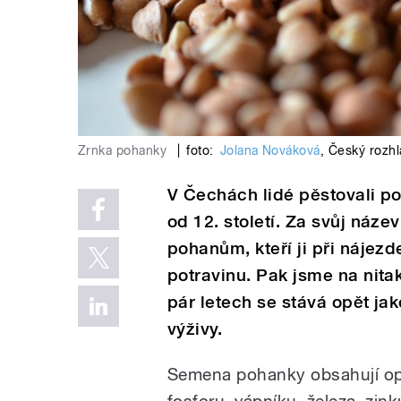
Zrnka pohanky
|
foto:
Jolana Nováková
,
Český rozhl
V Čechách lidé pěstovali po
od 12. století. Za svůj náz
pohanům, kteří ji při nájezd
potravinu. Pak jsme na nita
pár letech se stává opět j
výživy.
Semena pohanky obsahují opr
fosforu, vápníku, železa, zink