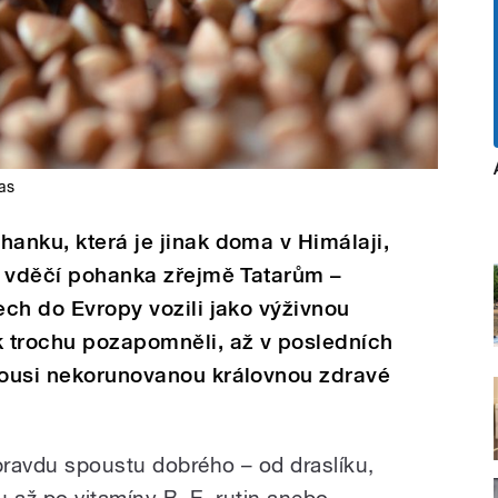
as
hanku, která je jinak doma v Himálaji,
ev vděčí pohanka zřejmě Tatarům –
ech do Evropy vozili jako výživnou
k trochu pozapomněli, až v posledních
akousi nekorunovanou královnou zdravé
avdu spoustu dobrého – od draslíku,
u až po vitamíny B, E, rutin anebo