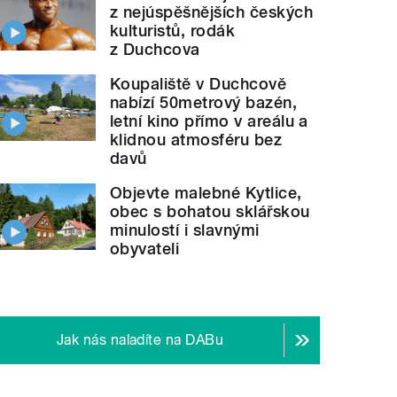
z nejúspěšnějších českých
kulturistů, rodák
z Duchcova
Koupaliště v Duchcově
nabízí 50metrový bazén,
letní kino přímo v areálu a
klidnou atmosféru bez
davů
Objevte malebné Kytlice,
obec s bohatou sklářskou
minulostí i slavnými
obyvateli
Jak nás naladíte na DABu