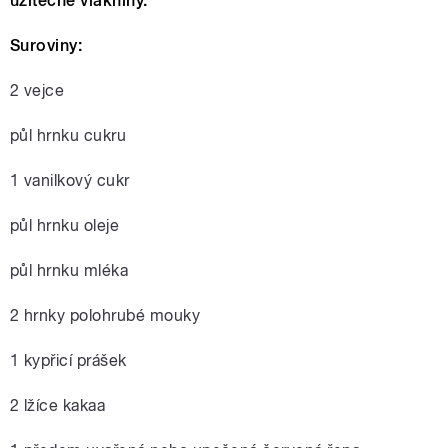
užitečné vlákniny.
Suroviny:
2 vejce
půl hrnku cukru
1 vanilkový cukr
půl hrnku oleje
půl hrnku mléka
2 hrnky polohrubé mouky
1 kypřicí prášek
2 lžíce kakaa