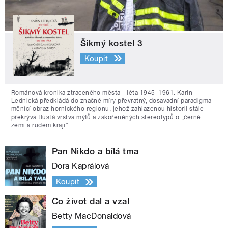
Šikmý kostel 3
Koupit
Románová kronika ztraceného města - léta 1945–1961. Karin
Lednická předkládá do značné míry převratný, dosavadní paradigma
měnící obraz hornického regionu, jehož zahlazenou historii stále
překrývá tlustá vrstva mýtů a zakořeněných stereotypů o „černé
zemi a rudém kraji“.
Pan Nikdo a bílá tma
Dora Kaprálová
Koupit
Co život dal a vzal
Betty MacDonaldová