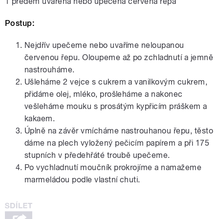
1 předem uvařená nebo upečená červená řepa
Postup:
Nejdřív upečeme nebo uvaříme neloupanou
červenou řepu. Oloupeme až po zchladnutí a jemně
nastrouháme.
Ušleháme 2 vejce s cukrem a vanilkovým cukrem,
přidáme olej, mléko, prošleháme a nakonec
vešleháme mouku s prosátým kypřicím práškem a
kakaem.
Úplně na závěr vmícháme nastrouhanou řepu, těsto
dáme na plech vyložený pečicím papírem a při 175
stupních v předehřáté troubě upečeme.
Po vychladnutí moučník prokrojíme a namažeme
marmeládou podle vlastní chuti.