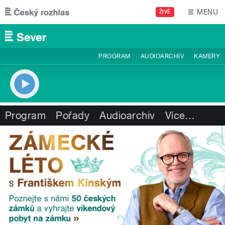
Přejít k hlavnímu obsahu
MENU
ŽIVĚ
PROGRAM
AUDIOARCHIV
KAMERY
Program
Pořady
Audioarchiv
Více
…