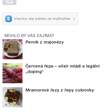
Všechny díly pořadu na mujRozhlas
MOHLO BY VÁS ZAJÍMAT
Perník z majonézy
Červená řepa – elixír mládí a legální
„doping“
Mramorové řezy z řepy cukrovky