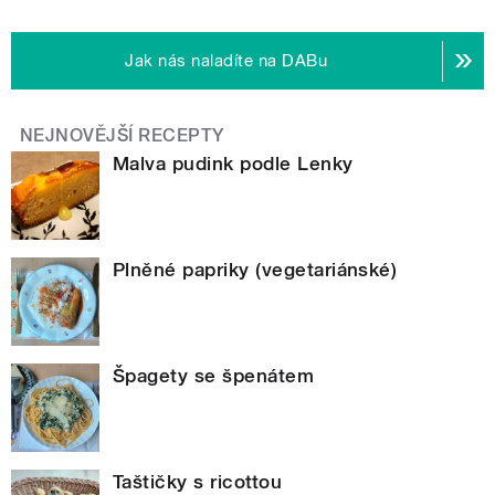
Jak nás naladíte na DABu
NEJNOVĚJŠÍ RECEPTY
Malva pudink podle Lenky
Plněné papriky (vegetariánské)
Špagety se špenátem
Taštičky s ricottou