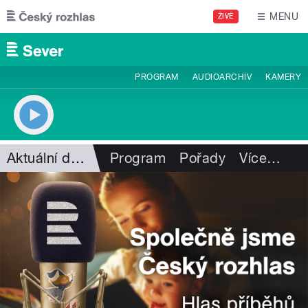
Přejít k hlavnímu obsahu
MENU
ŽIVĚ
PROGRAM
AUDIOARCHIV
KAMERY
Aktuální dění
Program
Pořady
Více
…