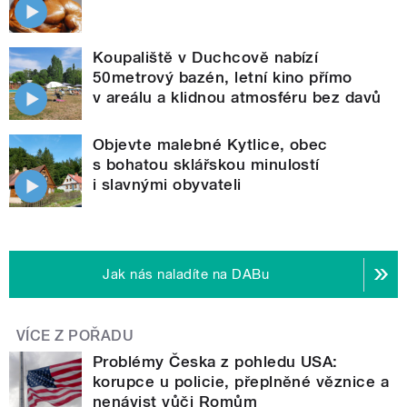
Koupaliště v Duchcově nabízí
50metrový bazén, letní kino přímo
v areálu a klidnou atmosféru bez davů
Objevte malebné Kytlice, obec
s bohatou sklářskou minulostí
i slavnými obyvateli
Jak nás naladíte na DABu
VÍCE Z POŘADU
Problémy Česka z pohledu USA:
korupce u policie, přeplněné věznice a
nenávist vůči Romům