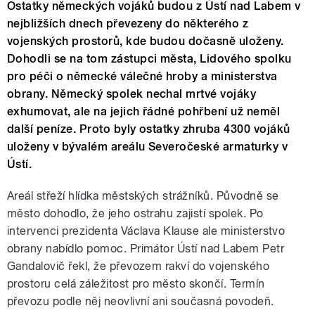
Ostatky německých vojáků budou z Ústí nad Labem v
nejbližších dnech převezeny do některého z
vojenských prostorů, kde budou dočasně uloženy.
Dohodli se na tom zástupci města, Lidového spolku
pro péči o německé válečné hroby a ministerstva
obrany. Německý spolek nechal mrtvé vojáky
exhumovat, ale na jejich řádné pohřbení už neměl
další peníze. Proto byly ostatky zhruba 4300 vojáků
uloženy v bývalém areálu Severočeské armaturky v
Ústí.
Areál střeží hlídka městských strážníků. Původně se
město dohodlo, že jeho ostrahu zajistí spolek. Po
intervenci prezidenta Václava Klause ale ministerstvo
obrany nabídlo pomoc. Primátor Ústí nad Labem Petr
Gandalovič řekl, že převozem rakví do vojenského
prostoru celá záležitost pro město skončí. Termín
převozu podle něj neovlivní ani současná povodeň.