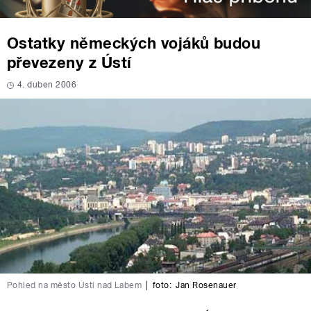
Ostatky německých vojáků budou
převezeny z Ústí
4. duben 2006
Pohled na město Ústí nad Labem
|
foto:
Jan Rosenauer