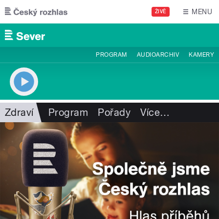
Přejít k hlavnímu obsahu
MENU
ŽIVĚ
PROGRAM
AUDIOARCHIV
KAMERY
Zdraví
Program
Pořady
Více
…