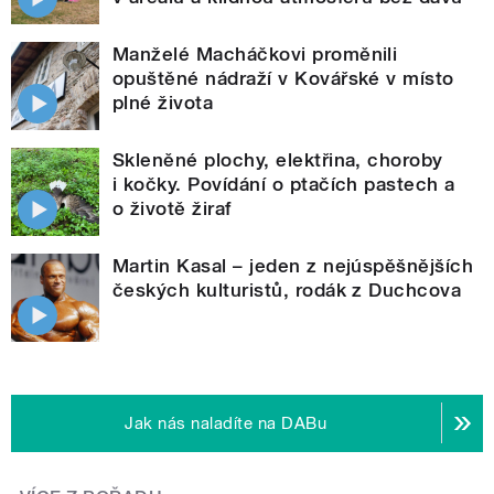
Manželé Macháčkovi proměnili
opuštěné nádraží v Kovářské v místo
plné života
Skleněné plochy, elektřina, choroby
i kočky. Povídání o ptačích pastech a
o životě žiraf
Martin Kasal – jeden z nejúspěšnějších
českých kulturistů, rodák z Duchcova
Jak nás naladíte na DABu