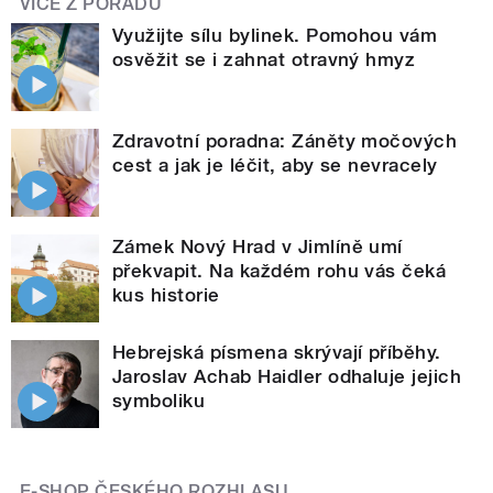
VÍCE Z POŘADU
Využijte sílu bylinek. Pomohou vám
osvěžit se i zahnat otravný hmyz
Zdravotní poradna: Záněty močových
cest a jak je léčit, aby se nevracely
Zámek Nový Hrad v Jimlíně umí
překvapit. Na každém rohu vás čeká
kus historie
Hebrejská písmena skrývají příběhy.
Jaroslav Achab Haidler odhaluje jejich
symboliku
E-SHOP ČESKÉHO ROZHLASU