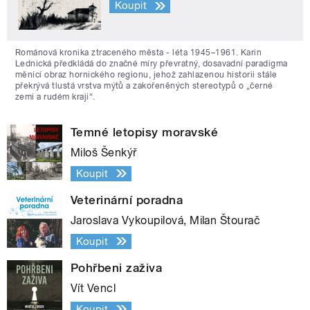
Koupit
Románová kronika ztraceného města - léta 1945–1961. Karin
Lednická předkládá do značné míry převratný, dosavadní paradigma
měnící obraz hornického regionu, jehož zahlazenou historii stále
překrývá tlustá vrstva mýtů a zakořeněných stereotypů o „černé
zemi a rudém kraji“.
Temné letopisy moravské
Miloš Šenkýř
Koupit
Veterinární poradna
Jaroslava Vykoupilová, Milan Štourač
Koupit
Pohřbeni zaživa
Vít Vencl
Koupit