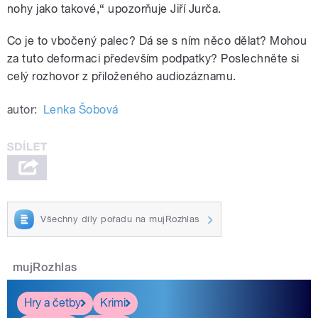
nohy jako takové,“ upozorňuje Jiří Jurča.
Co je to vbočený palec? Dá se s ním něco dělat? Mohou
za tuto deformaci především podpatky? Poslechněte si
celý rozhovor z přiloženého audiozáznamu.
autor:
Lenka Šobová
Všechny díly pořadu na mujRozhlas
mujRozhlas
Hry a četby
Krimi