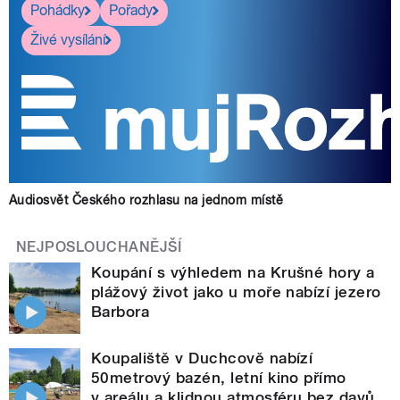
Pohádky
Pořady
Živé vysílání
Audiosvět Českého rozhlasu na jednom místě
NEJPOSLOUCHANĚJŠÍ
Koupání s výhledem na Krušné hory a
plážový život jako u moře nabízí jezero
Barbora
Koupaliště v Duchcově nabízí
50metrový bazén, letní kino přímo
v areálu a klidnou atmosféru bez davů