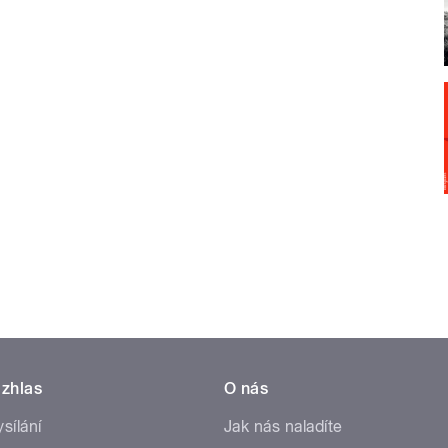
zhlas
O nás
ysílání
Jak nás naladíte