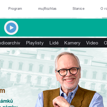
Program
mujRozhlas
Stanice
O r
dioarchiv
Playlisty
Lidé
Kamery
Video
O