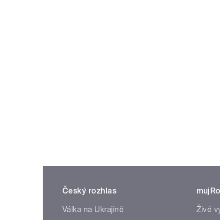
Český rozhlas
mujRo
Válka na Ukrajině
Živé v