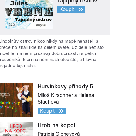
Tajuplný ostrov
Koupit
Lincolnův ostrov nikdo nikdy na mapě nenašel, a
přece ho znají lidé na celém světě. Už déle než sto
třicet let na něm prožívají dobrodružství s pěticí
trosečníků, kteří na něm našli útočiště, a hlavně
nejedno tajemství.
Hurvínkovy příhody 5
Miloš Kirschner a Helena
Štáchová
Koupit
Hrob na kopci
Patricia Gibneyová