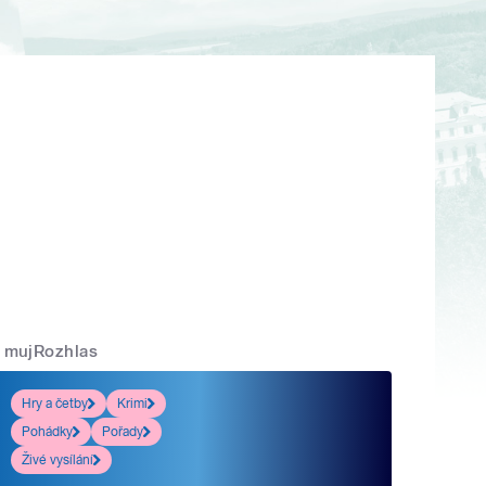
mujRozhlas
Hry a četby
Krimi
Pohádky
Pořady
Živé vysílání