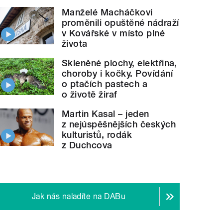
Manželé Macháčkovi
proměnili opuštěné nádraží
v Kovářské v místo plné
života
Skleněné plochy, elektřina,
choroby i kočky. Povídání
o ptačích pastech a
o životě žiraf
Martin Kasal – jeden
z nejúspěšnějších českých
kulturistů, rodák
z Duchcova
Jak nás naladíte na DABu