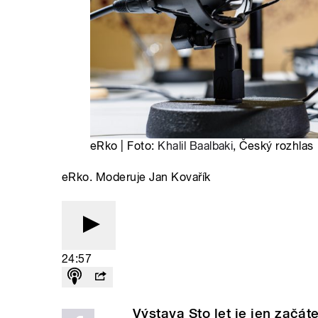
eRko | Foto:
Khalil Baalbaki
, Český rozhlas
eRko. Moderuje Jan Kovařík
24:57
Výstava Sto let je jen začá