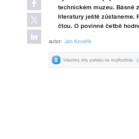
technickém muzeu. Básně z 
literatury ještě zůstaneme.
čtou. O povinné četbě hodně
autor:
Jan Kovařík
Všechny díly pořadu na mujRozhlas