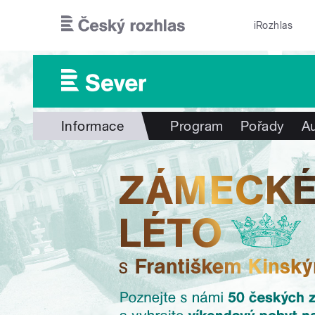
Přejít k hlavnímu obsahu
iRozhlas
Informace
Program
Pořady
Au