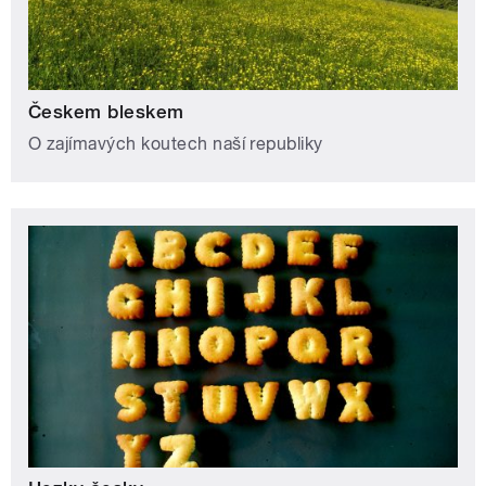
Českem bleskem
O zajímavých koutech naší republiky