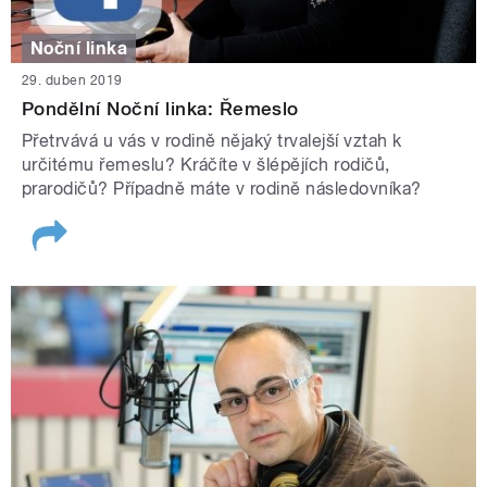
Noční linka
29. duben 2019
Pondělní Noční linka: Řemeslo
Přetrvává u vás v rodině nějaký trvalejší vztah k
určitému řemeslu? Kráčíte v šlépějích rodičů,
prarodičů? Případně máte v rodině následovníka?