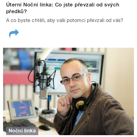
Úterní Noční linka: Co jste převzali od svých
předků?
A co byste chtěli, aby vaši potomci převzali od vás?
Noční linka