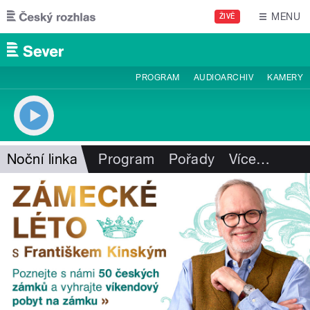
Přejít k hlavnímu obsahu
MENU
ŽIVĚ
PROGRAM
AUDIOARCHIV
KAMERY
Noční linka
Program
Pořady
Více
…