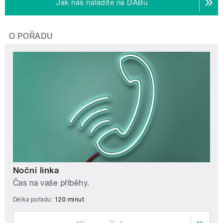
Jak nás naladíte na DABu
O POŘADU
Noční linka
Čas na vaše příběhy.
Délka pořadu:
120 minut