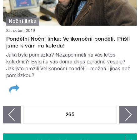
Noční linka
22. duben 2019
Pondělní Noční linka: Velikonoční pondělí. Přišli
jsme k vám na koledu!
Jaká byla pomlázka? Nezapomněli na vás letos
koledníci? Bylo i u vás doma dnes pořádně veselo?
Jak jste prožili Velikonoční pondělí - možná i jinak než
pomlázkou?
STRÁNKY
265
n
zí