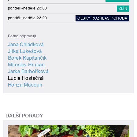
pondělí-neděle 23:00
ZLÍN
pondělí-neděle 23:00
ČESKÝ ROZHLAS POHODA
Pořad připravují
Jana Chládková
Jitka Lukešová
Borek Kapitančik
Miroslav Hruban
Jarka Barboříková
Lucie Hostačná
Honza Macoun
DALŠÍ POŘADY