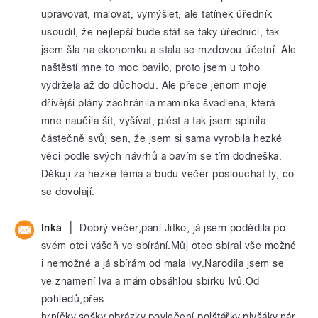
upravovat, malovat, vymýšlet, ale tatínek úředník
usoudil, že nejlepší bude stát se taky úřednicí, tak
jsem šla na ekonomku a stala se mzdovou účetní. Ale
naštěstí mne to moc bavilo, proto jsem u toho
vydržela až do důchodu. Ale přece jenom moje
dřívější plány zachránila maminka švadlena, která
mne naučila šít, vyšívat, plést a tak jsem splnila
částečně svůj sen, že jsem si sama vyrobila hezké
věci podle svých návrhů a bavím se tím dodneška.
Děkuji za hezké téma a budu večer poslouchat ty, co
se dovolají.
|
Inka
Dobrý večer,paní Jitko, já jsem podědila po
svém otci vášeň ve sbírání.Můj otec sbíral vše možné
i nemožné a já sbírám od mala lvy.Narodila jsem se
ve znamení lva a mám obsáhlou sbírku lvů.Od
pohledů,přes
hrníčky,sošky,obrázky,povlečení,polštářky,plyšáky,nár