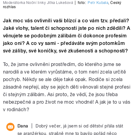
Moderátorka Noční linky Jitka Lukešová
|
foto:
Petr Kubala
,
Český
rozhlas
Jak moc vás ovlivnili vaši blízcí a co vám tzv. předali?
Jaké vlohy, talent či schopnosti jste po nich zdědili? A
věnujete se podobným zálibám či dokonce profesím
jako oni? A co vy sami - předáváte svým potomkům
své záliby, své koníčky, své zkušenosti a schopnosti?
To, že jsme ovlivněni prostředím, do kterého jsme se
narodili a ve kterém vyrůstáme, o tom není zcela určitě
pochyb. Někdy se ale děje také opak. Rodiče si zcela
zásadně nepřejí, aby se jejich děti věnovali stejné profesi
či stejným zálibám. Asi proto, že vědí, že jsou třeba
nebezpečné a pro život ne moc vhodné! A jak je to u vás
v rodinách?
|
Dana
Dobrý večer, já jsem si od dětství přála stát
se aranžérkou, strašně mne to bavilo pořád něco