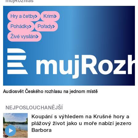
mujRozhlas
Hry a četby
Krimi
Pohádky
Pořady
Živé vysílání
Audiosvět Českého rozhlasu na jednom místě
NEJPOSLOUCHANĚJŠÍ
Koupání s výhledem na Krušné hory a
plážový život jako u moře nabízí jezero
Barbora