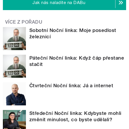
Jak nás naladíte na DABu
VÍCE Z POŘADU
Sobotní Noční linka: Moje posedlost
železnicí
Páteční Noční linka: Když čáp přestane
stačit
Čtvrteční Noční linka: Já a internet
Středeční Noční linka: Kdybyste mohli
změnit minulost, co byste udělali?