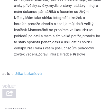
amky,přívěsky,svíčky,mýdla,prsteny, atd.Lvy miluji a
mám dokonce pár zážitků s focením se živými
lvíčaty.Mám také sbírku fotografií a knížek o
hercích,protože divadlo a koni je můj další veliký
koníček.Momentálně se probírám velikou sbírkou
pohledů po otci a mám s tím velké potíže,protože ho
to stálo spoustu peněz,času a úsilí dát tu sbírku
dokupy.Přeji vám i všem posluchačům pohodový
zbytek večera.Zdraví Inka z Hradce Králové
autor:
Jitka Lukešová