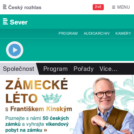
Přejít k hlavnímu obsahu
MENU
ŽIVĚ
PROGRAM
AUDIOARCHIV
KAMERY
Společnost
Program
Pořady
Více
…