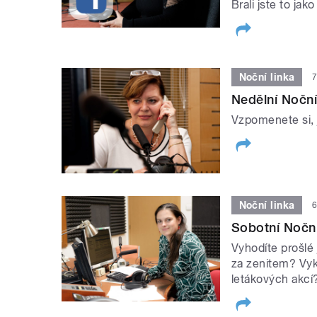
Brali jste to ja
Noční linka
7
Nedělní Noční
Vzpomenete si, 
Noční linka
6
Sobotní Noční
Vyhodíte prošlé 
za zenitem? Vykr
letákových akcí?