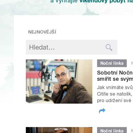
NEJNOVĚJŠÍ
Noční linka
1
Sobotní Noční 
smířit se sv
Jak vnímáte svů
Cítíte se natoli
pro udržení své
Noční linka
1