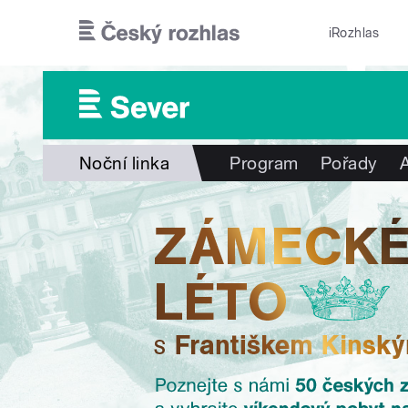
Přejít k hlavnímu obsahu
iRozhlas
Noční linka
Program
Pořady