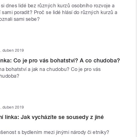
ž si dnes lidé bez různých kurzů osobního rozvoje a
 sami poradit? Proč se lidé hlásí do různých kurzů a
oznali sami sebe?
. duben 2019
linka: Co je pro vás bohatství? A co chudoba?
 na bohatství a jak na chudobu? Co je pro vás
 chudoba?
. duben 2019
í linka: Jak vycházíte se sousedy z jiné
šenost s bydlením mezi jinými národy či etniky?