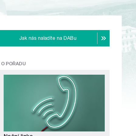
Jak nás naladíte na DABu
O POŘADU