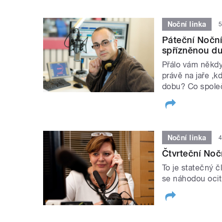
Noční linka
5
Páteční Noční 
spřízněnou du
Přálo vám někdy 
právě na jaře ,k
dobu? Co spole
Noční linka
4
Čtvrteční Nočn
To je statečný čl
se náhodou ocitl
STRÁNKY