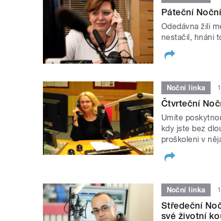
Páteční Noční
Odedávna žili me
nestačil, hnáni
Noční linka
1
Čtvrteční Noč
Umíte poskytnout
kdy jste bez dlo
proškoleni v ně
Noční linka
1
Středeční Noč
své životní k