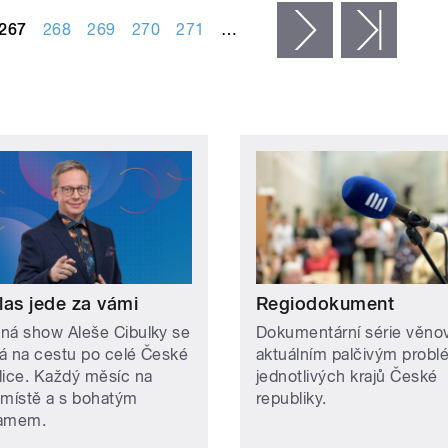
267
268
269
270
271
…
následující ›
posled
las jede za vámi
Regiodokument
ná show Aleše Cibulky se
Dokumentární série věno
á na cestu po celé České
aktuálním palčivým prob
lice. Každý měsíc na
jednotlivých krajů České
 místě a s bohatým
republiky.
ramem.