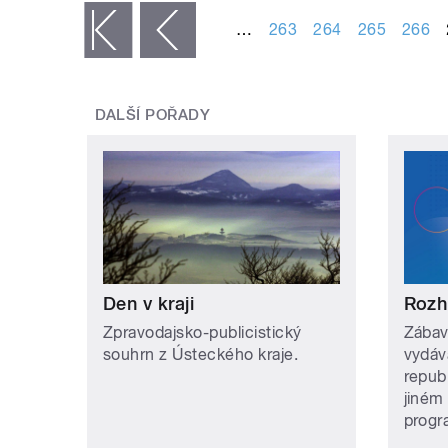
…
263
264
265
266
« první
‹ předchozí
DALŠÍ POŘADY
Den v kraji
Rozh
Zpravodajsko-publicistický
Zábav
souhrn z Ústeckého kraje.
vydáv
repub
jiném
prog