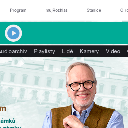
Program
mujRozhlas
Stanice
O r
Audioarchiv
Playlisty
Lidé
Kamery
Video