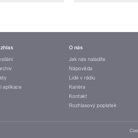
zhlas
O nás
ysílání
Jak nás naladíte
rchiv
Nápověda
sty
Lidé v rádiu
í aplikace
Kariéra
Kontakt
Rozhlasový poplatek
Coo