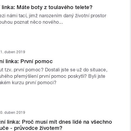
 linka: Máte boty z toulavého telete?
zi námi tací, jimž narozením daný životní prostor
 touhou poznat něco nového...
1. duben 2019
ní linka: První pomoc
 tzv. první pomoc? Dostali jste se už do situace,
uhého přemýšlení první pomoc poskytli? Byli jste
jakém kurzu první pomoci?
0. duben 2019
ní linka: Proč musí mít dnes lidé na všechno
ouče - průvodce životem?