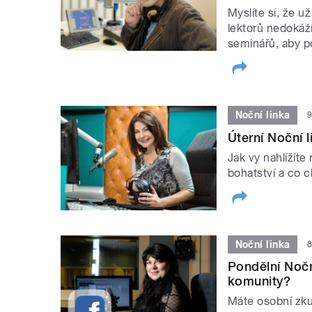
Myslíte si, že u
lektorů nedokáží
seminářů, aby p
Noční linka
9
Úterní Noční 
Jak vy nahlížíte
bohatství a co
Noční linka
8
Pondělní Nočn
komunity?
Máte osobní zku