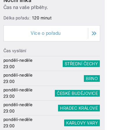
Noční linka
Čas na vaše příběhy.
Délka pořadu:
120 minut
Více o pořadu
Čas vysílání
pondělí-neděle
STŘEDNÍ ČECHY
23:00
pondělí-neděle
BRNO
23:00
pondělí-neděle
ČESKÉ BUDĚJOVICE
23:00
pondělí-neděle
HRADEC KRÁLOVÉ
23:00
pondělí-neděle
KARLOVY VARY
23:00