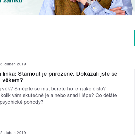
3. duben 2019
linka: Stárnout je přirozené. Dokázali jste se
ým věkem?
j věk? Smějete se mu, berete ho jen jako číslo?
k, kolik vám skutečně je a nebo snad i lépe? Co děláte
 psychické pohody?
2. duben 2019