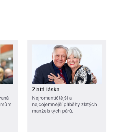
ní »
Zlatá láska
vaná
Nejromantičtější a
lémům
nejdojemnější příběhy zlatých
manželských párů.