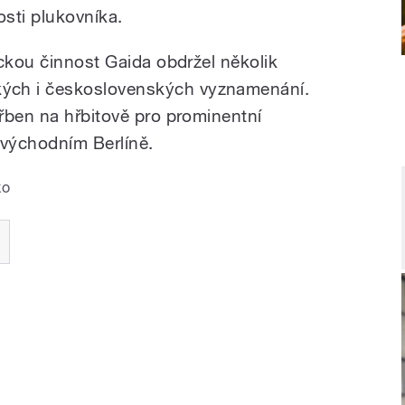
osti plukovníka.
ickou činnost Gaida obdržel několik
ch i československých vyznamenání.
řben na hřbitově pro prominentní
 východním Berlíně.
ko