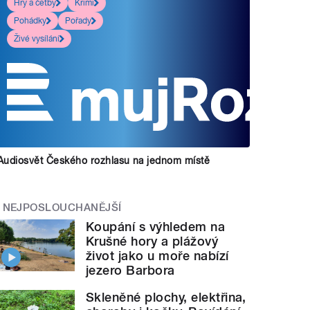
Hry a četby
Krimi
Pohádky
Pořady
Živé vysílání
Audiosvět Českého rozhlasu na jednom místě
NEJPOSLOUCHANĚJŠÍ
Koupání s výhledem na
Krušné hory a plážový
život jako u moře nabízí
jezero Barbora
Skleněné plochy, elektřina,