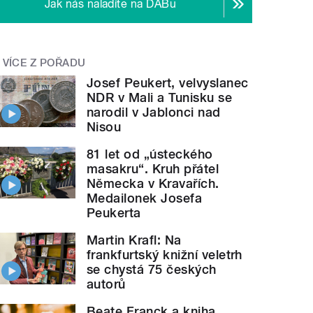
Jak nás naladíte na DABu
VÍCE Z POŘADU
Josef Peukert, velvyslanec
NDR v Mali a Tunisku se
narodil v Jablonci nad
Nisou
81 let od „ústeckého
masakru“. Kruh přátel
Německa v Kravařích.
Medailonek Josefa
Peukerta
Martin Krafl: Na
frankfurtský knižní veletrh
se chystá 75 českých
autorů
Beate Franck a kniha