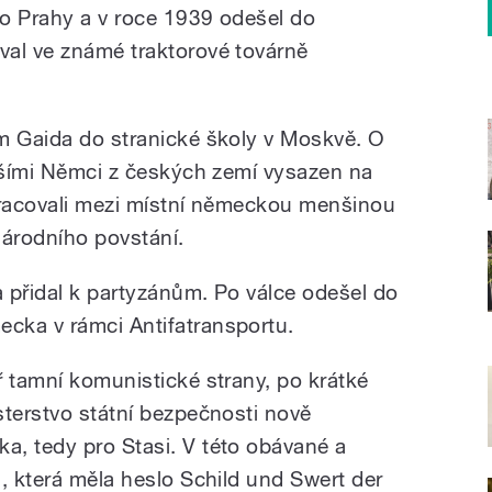
o Prahy a v roce 1939 odešel do
val ve známé traktorové továrně
m Gaida do stranické školy v Moskvě. O
alšími Němci z českých zemí vysazen na
pracovali mezi místní německou menšinou
národního povstání.
 přidal k partyzánům. Po válce odešel do
cka v rámci Antifatransportu.
ř tamní komunistické strany, po krátké
sterstvo státní bezpečnosti nově
, tedy pro Stasi. V této obávané a
, která měla heslo Schild und Swert der