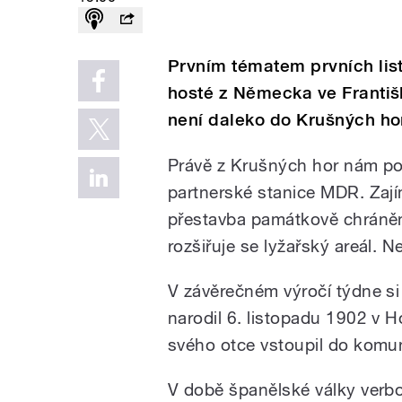
Prvním tématem prvních lis
hosté z Německa ve Františ
není daleko do Krušných hor
Právě z Krušných hor nám pos
partnerské stanice MDR. Zají
přestavba památkově chráněn
rozšiřuje se lyžařský areál. 
V závěrečném výročí týdne s
narodil 6. listopadu 1902 v H
svého otce vstoupil do komun
V době španělské války verbov