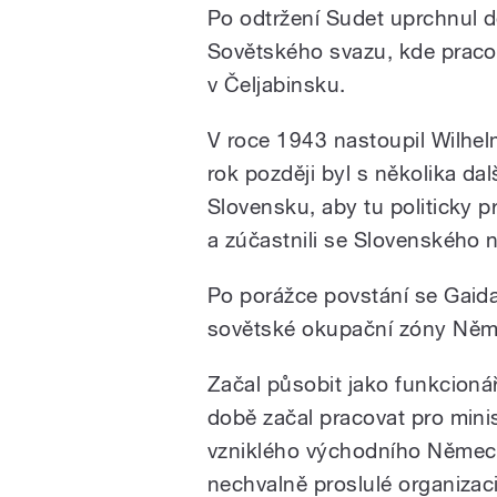
Po odtržení Sudet uprchnul d
Sovětského svazu, kde praco
v Čeljabinsku.
V roce 1943 nastoupil Wilhel
rok později byl s několika d
Slovensku, aby tu politicky 
a zúčastnili se Slovenského 
Po porážce povstání se Gaida
sovětské okupační zóny Něme
Začal působit jako funkcioná
době začal pracovat pro mini
vzniklého východního Německa
nechvalně proslulé organizaci