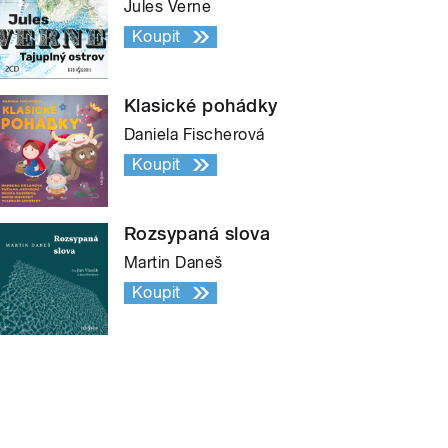
Jules Verne
Koupit
Klasické pohádky
Daniela Fischerová
Koupit
Rozsypaná slova
Martin Daneš
Koupit