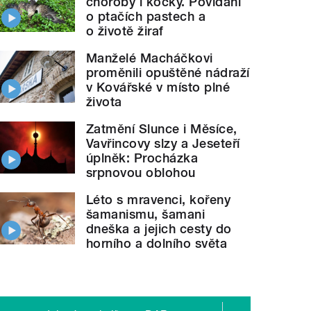
choroby i kočky. Povídání
o ptačích pastech a
o životě žiraf
Manželé Macháčkovi
proměnili opuštěné nádraží
v Kovářské v místo plné
života
Zatmění Slunce i Měsíce,
Vavřincovy slzy a Jeseteří
úplněk: Procházka
srpnovou oblohou
Léto s mravenci, kořeny
šamanismu, šamani
dneška a jejich cesty do
horního a dolního světa