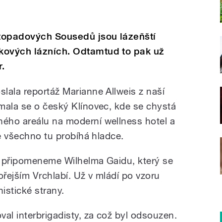
topadových Sousedů jsou lázeňští
kových lázních. Odtamtud to pak už
.
lala reportáž Marianne Allweis z naší
mala se o český Klínovec, kde se chystá
ého areálu na moderní wellness hotel a
Ne všechno tu probíhá hladce.
i připomeneme Wilhelma Gaidu, který se
ořejším Vrchlabí. Už v mládí po vzoru
istické strany.
al interbrigadisty, za což byl odsouzen.