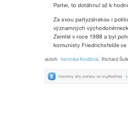
Partei, to dotáhnul až k hodn
Za svou partyzánskou i polit
významných východoněmecký
Zemřel v roce 1988 a byl poh
komunisty Friedrichsfelde ve
autoři:
Veronika Kindlová
,
Richard Šul
Všechny díly pořadu na mujRozhlas