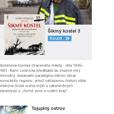
Šikmý kostel 3
Koupit
Románová kronika ztraceného města - léta 1945–
1961. Karin Lednická předkládá do značné míry
převratný, dosavadní paradigma měnící obraz
hornického regionu, jehož zahlazenou historii stále
překrývá tlustá vrstva mýtů a zakořeněných
stereotypů o „černé zemi a rudém kraji“.
Tajuplný ostrov