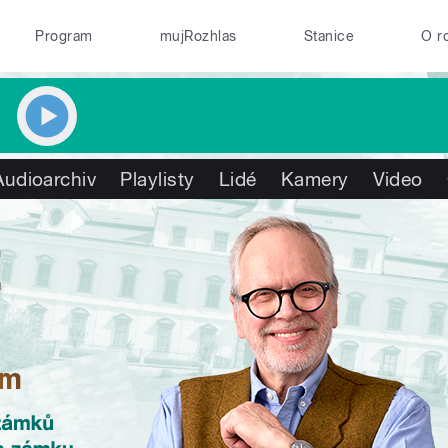
Program
mujRozhlas
Stanice
O r
Audioarchiv
Playlisty
Lidé
Kamery
Video