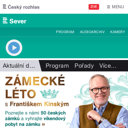
Přejít k hlavnímu obsahu
MENU
ŽIVĚ
PROGRAM
AUDIOARCHIV
KAMERY
Aktuální dění
Program
Pořady
Více
…