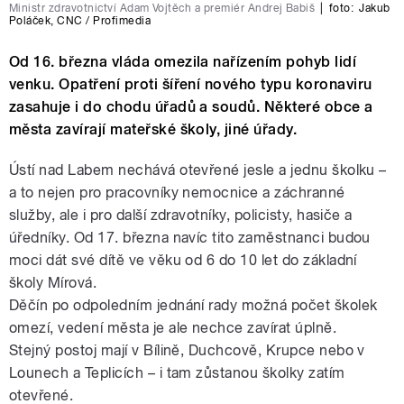
Ministr zdravotnictví Adam Vojtěch a premiér Andrej Babiš
|
foto:
Jakub
Poláček
,
CNC / Profimedia
Od 16. března vláda omezila nařízením pohyb lidí
venku. Opatření proti šíření nového typu koronaviru
zasahuje i do chodu úřadů a soudů. Některé obce a
města zavírají mateřské školy, jiné úřady.
Ústí nad Labem nechává otevřené jesle a jednu školku –
a to nejen pro pracovníky nemocnice a záchranné
služby, ale i pro další zdravotníky, policisty, hasiče a
úředníky. Od 17. března navíc tito zaměstnanci budou
moci dát své dítě ve věku od 6 do 10 let do základní
školy Mírová.
Děčín po odpoledním jednání rady možná počet školek
omezí, vedení města je ale nechce zavírat úplně.
Stejný postoj mají v Bílině, Duchcově, Krupce nebo v
Lounech a Teplicích – i tam zůstanou školky zatím
otevřené.