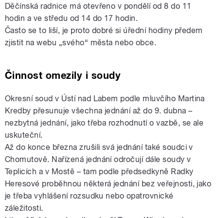
Děčínská radnice má otevřeno v pondělí od 8 do 11
hodin a ve středu od 14 do 17 hodin.
Často se to liší, je proto dobré si úřední hodiny předem
zjistit na webu „svého“ města nebo obce.
Činnost omezily i soudy
Okresní soud v Ústí nad Labem podle mluvčího Martina
Kredby přesunuje všechna jednání až do 9. dubna –
nezbytná jednání, jako třeba rozhodnutí o vazbě, se ale
uskuteční.
Až do konce března zrušili svá jednání také soudci v
Chomutově. Nařízená jednání odročují dále soudy v
Teplicích a v Mostě – tam podle předsedkyně Radky
Heresové proběhnou některá jednání bez veřejnosti, jako
je třeba vyhlášení rozsudku nebo opatrovnické
záležitosti.