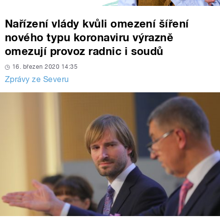
Nařízení vlády kvůli omezení šíření
nového typu koronaviru výrazně
omezují provoz radnic i soudů
16. březen 2020 14:35
Zprávy ze Severu