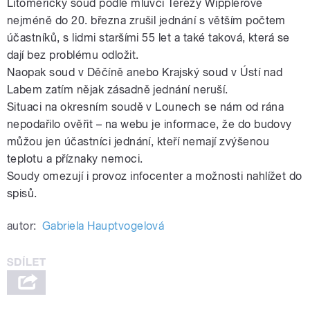
Litoměřický soud podle mluvčí Terezy Wipplerové
nejméně do 20. března zrušil jednání s větším počtem
účastníků, s lidmi staršími 55 let a také taková, která se
dají bez problému odložit.
Naopak soud v Děčíně anebo Krajský soud v Ústí nad
Labem zatím nějak zásadně jednání neruší.
Situaci na okresním soudě v Lounech se nám od rána
nepodařilo ověřit – na webu je informace, že do budovy
můžou jen účastníci jednání, kteří nemají zvýšenou
teplotu a příznaky nemoci.
Soudy omezují i provoz infocenter a možnosti nahlížet do
spisů.
autor:
Gabriela Hauptvogelová