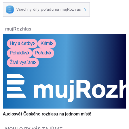
Všechny díly pořadu na mujRozhlas
mujRozhlas
Hry a četby
Krimi
Pohádky
Pořady
Živé vysílání
Audiosvět Českého rozhlasu na jednom místě