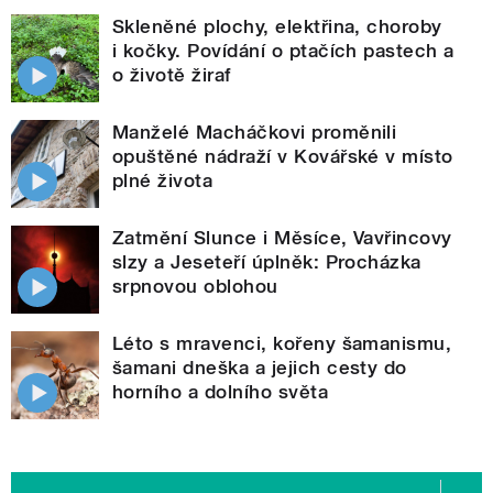
Skleněné plochy, elektřina, choroby
i kočky. Povídání o ptačích pastech a
o životě žiraf
Manželé Macháčkovi proměnili
opuštěné nádraží v Kovářské v místo
plné života
Zatmění Slunce i Měsíce, Vavřincovy
slzy a Jeseteří úplněk: Procházka
srpnovou oblohou
Léto s mravenci, kořeny šamanismu,
šamani dneška a jejich cesty do
horního a dolního světa