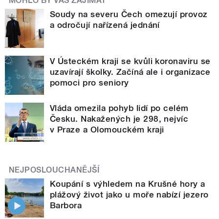
MOHLO BY VÁS ZAJÍMAT
Soudy na severu Čech omezují provoz
a odročují nařízená jednání
V Ústeckém kraji se kvůli koronaviru se
uzavírají školky. Začíná ale i organizace
pomoci pro seniory
Vláda omezila pohyb lidí po celém
Česku. Nakažených je 298, nejvíc
v Praze a Olomouckém kraji
NEJPOSLOUCHANĚJŠÍ
Koupání s výhledem na Krušné hory a
plážový život jako u moře nabízí jezero
Barbora