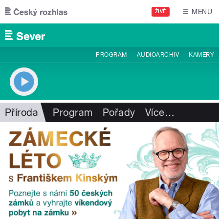
Přejít k hlavnímu obsahu
MENU
ŽIVĚ
PROGRAM
AUDIOARCHIV
KAMERY
Příroda
Program
Pořady
Více
…