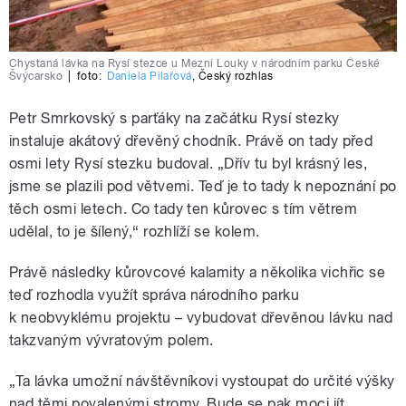
Chystaná lávka na Rysí stezce u Mezní Louky v národním parku České
Švýcarsko
|
foto:
Daniela Pilařová
,
Český rozhlas
Petr Smrkovský s parťáky na začátku Rysí stezky
instaluje akátový dřevěný chodník. Právě on tady před
osmi lety Rysí stezku budoval. „Dřív tu byl krásný les,
jsme se plazili pod větvemi. Teď je to tady k nepoznání po
těch osmi letech. Co tady ten kůrovec s tím větrem
udělal, to je šílený,“ rozhlíží se kolem.
Právě následky kůrovcové kalamity a několika vichřic se
teď rozhodla využít správa národního parku
k neobvyklému projektu – vybudovat dřevěnou lávku nad
takzvaným vývratovým polem.
„Ta lávka umožní návštěvníkovi vystoupat do určité výšky
nad těmi povalenými stromy. Bude se pak moci jít