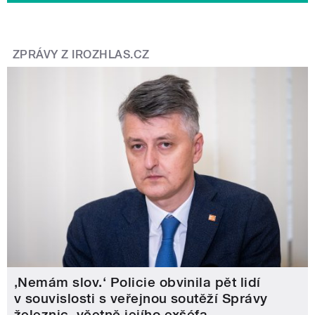
ZPRÁVY Z IROZHLAS.CZ
‚Nemám slov.‘ Policie obvinila pět lidí
v souvislosti s veřejnou soutěží Správy
železnic, včetně jejího exšéfa