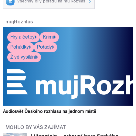
Všechny díly pořadu na mujRozhlas
mujRozhlas
Hry a četby
Krimi
Pohádky
Pořady
Živé vysílání
Audiosvět Českého rozhlasu na jednom místě
MOHLO BY VÁS ZAJÍMAT
Lilienstein – erbovní hora Saského