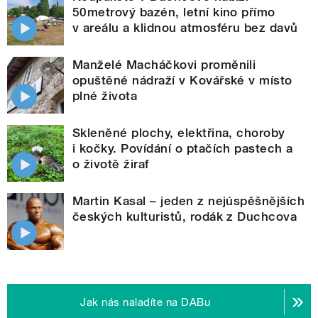
50metrový bazén, letní kino přímo
v areálu a klidnou atmosféru bez davů
Manželé Macháčkovi proměnili
opuštěné nádraží v Kovářské v místo
plné života
Skleněné plochy, elektřina, choroby
i kočky. Povídání o ptačích pastech a
o životě žiraf
Martin Kasal – jeden z nejúspěšnějších
českých kulturistů, rodák z Duchcova
Jak nás naladíte na DABu