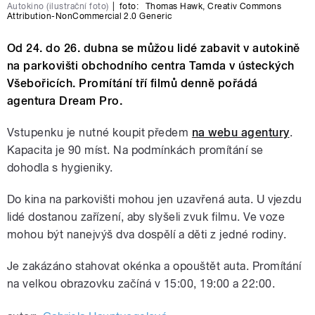
Autokino (ilustrační foto)
|
foto:
Thomas Hawk
,
Creativ Commons
Attribution-NonCommercial 2.0 Generic
Od 24. do 26. dubna se můžou lidé zabavit v autokině
na parkovišti obchodního centra Tamda v ústeckých
Všebořicích. Promítání tří filmů denně pořádá
agentura Dream Pro.
Vstupenku je nutné koupit předem
na webu agentury
.
Kapacita je 90 míst. Na podmínkách promítání se
dohodla s hygieniky.
Do kina na parkovišti mohou jen uzavřená auta. U vjezdu
lidé dostanou zařízení, aby slyšeli zvuk filmu. Ve voze
mohou být nanejvýš dva dospělí a děti z jedné rodiny.
Je zakázáno stahovat okénka a opouštět auta. Promítání
na velkou obrazovku začíná v 15:00, 19:00 a 22:00.