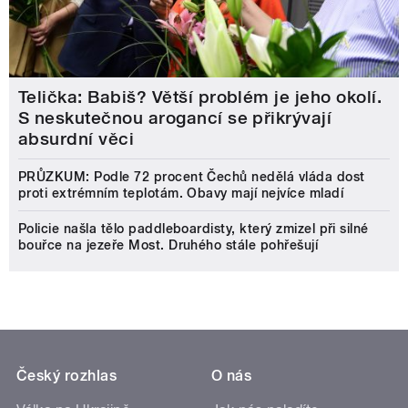
Telička: Babiš? Větší problém je jeho okolí.
S neskutečnou arogancí se přikrývají
absurdní věci
PRŮZKUM: Podle 72 procent Čechů nedělá vláda dost
proti extrémním teplotám. Obavy mají nejvíce mladí
Policie našla tělo paddleboardisty, který zmizel při silné
bouřce na jezeře Most. Druhého stále pohřešují
Český rozhlas
O nás