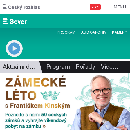
Přejít k hlavnímu obsahu
MENU
ŽIVĚ
PROGRAM
AUDIOARCHIV
KAMERY
Aktuální dění
Program
Pořady
Více
…