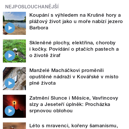
NEJPOSLOUCHANĚJŠÍ
Koupání s výhledem na Krušné hory a
plážový život jako u moře nabízí jezero
Barbora
Skleněné plochy, elektřina, choroby
i kočky. Povídání o ptačích pastech a
o životě žiraf
Manželé Macháčkovi proměnili
opuštěné nádraží v Kovářské v místo
plné života
Zatmění Slunce i Měsíce, Vavřincovy
slzy a Jeseteří úplněk: Procházka
srpnovou oblohou
Léto s mravenci, kořeny šamanismu,