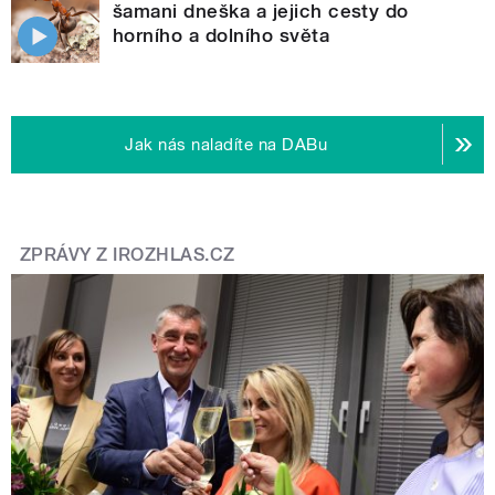
šamani dneška a jejich cesty do
horního a dolního světa
Jak nás naladíte na DABu
ZPRÁVY Z IROZHLAS.CZ