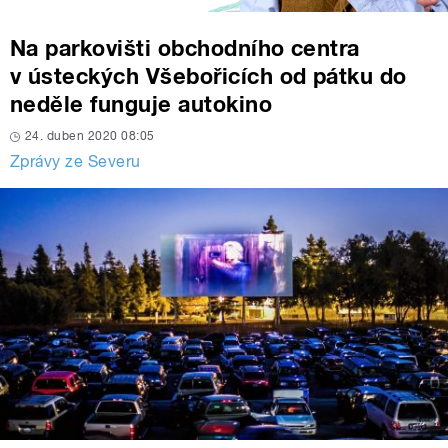
Na parkovišti obchodního centra
v ústeckých Všebořicích od pátku do
neděle funguje autokino
24. duben 2020 08:05
Zprávy ze Severu