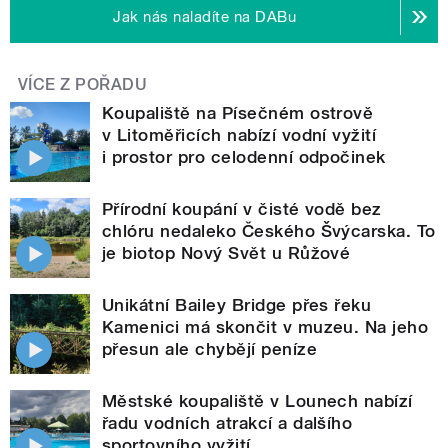
Jak nás naladíte na DABu
VÍCE Z POŘADU
Koupaliště na Písečném ostrově
v Litoměřicích nabízí vodní vyžití
i prostor pro celodenní odpočinek
Přírodní koupání v čisté vodě bez
chlóru nedaleko Českého Švýcarska. To
je biotop Nový Svět u Růžové
Unikátní Bailey Bridge přes řeku
Kamenici má skončit v muzeu. Na jeho
přesun ale chybějí peníze
Městské koupaliště v Lounech nabízí
řadu vodních atrakcí a dalšího
sportovního vyžití