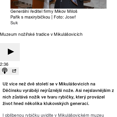
Generální ředitel firmy Mikov Miloš
Pařík s maxirybičkou | Foto:
Josef
Suk
Muzeum nožířské tradice v Mikulášovicích
2:36
Už více než dvě století se v Mikulášovicích na
Děčínsku vyrábějí nejrůznější nože. Asi nejslavnějším z
nich zůstává nožík ve tvaru rybičky, který provázel
život hned několika klukovských generací.
I oblíbenou rybičku uvidíte v Mikulášovickém muzeu