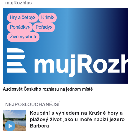
mujRozhlas
Hry a četby
Krimi
Pohádky
Pořady
Živé vysílání
Audiosvět Českého rozhlasu na jednom místě
NEJPOSLOUCHANĚJŠÍ
Koupání s výhledem na Krušné hory a
plážový život jako u moře nabízí jezero
Barbora