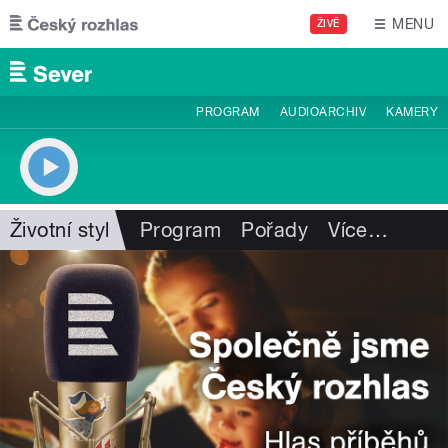
Přejít k hlavnímu obsahu
MENU
ŽIVĚ
PROGRAM
AUDIOARCHIV
KAMERY
Životní styl
Program
Pořady
Více
…