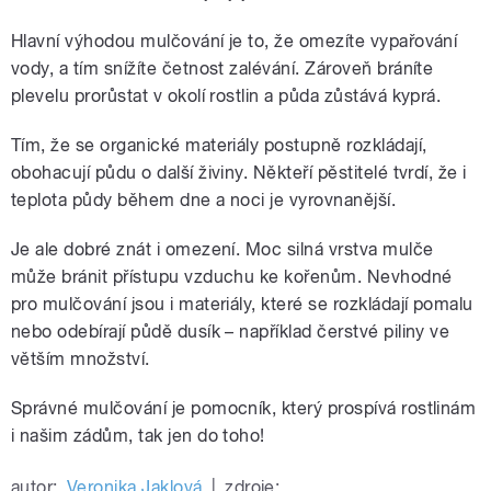
Hlavní výhodou mulčování je to, že omezíte vypařování
vody, a tím snížíte četnost zalévání. Zároveň bráníte
plevelu prorůstat v okolí rostlin a půda zůstává kyprá.
Tím, že se organické materiály postupně rozkládají,
obohacují půdu o další živiny. Někteří pěstitelé tvrdí, že i
teplota půdy během dne a noci je vyrovnanější.
Je ale dobré znát i omezení. Moc silná vrstva mulče
může bránit přístupu vzduchu ke kořenům. Nevhodné
pro mulčování jsou i materiály, které se rozkládají pomalu
nebo odebírají půdě dusík – například čerstvé piliny ve
větším množství.
Správné mulčování je pomocník, který prospívá rostlinám
i našim zádům, tak jen do toho!
autor:
Veronika Jaklová
|
zdroje: