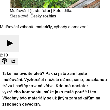
Mulčování (ilustr. foto) | Foto:
Jitka
Slezáková
, Český rozhlas
Mulčování záhonů: materiály, výhody a omezení
2:19
Také nenávidíte pletí? Pak si jistě zamilujete
mulčování. Vyzkoušet můžete slámu, seno, posekanou
trávu i naštěpkované větve. Kdo má dostatek
vyzrálého kompostu, může jako mulč použít i ten.
Všechny tyto materiály se už jiným zahrádkářům na
záhonech osvědčily.