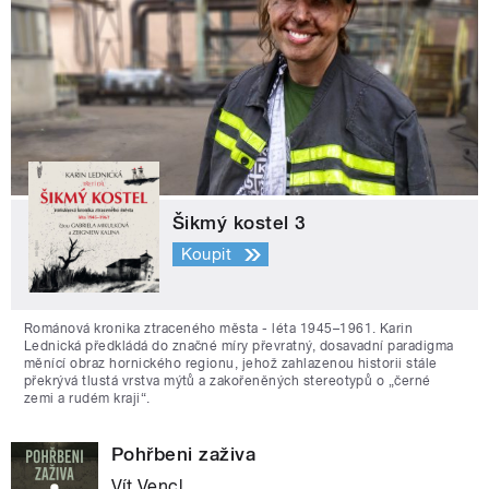
Šikmý kostel 3
Koupit
Románová kronika ztraceného města - léta 1945–1961. Karin
Lednická předkládá do značné míry převratný, dosavadní paradigma
měnící obraz hornického regionu, jehož zahlazenou historii stále
překrývá tlustá vrstva mýtů a zakořeněných stereotypů o „černé
zemi a rudém kraji“.
Pohřbeni zaživa
Vít Vencl