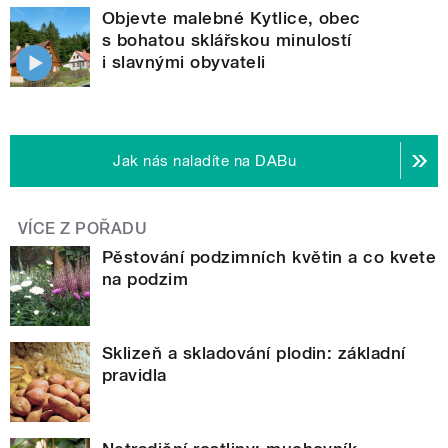
Objevte malebné Kytlice, obec
s bohatou sklářskou minulostí
i slavnými obyvateli
Jak nás naladíte na DABu
VÍCE Z POŘADU
Pěstování podzimních květin a co kvete
na podzim
Sklizeň a skladování plodin: základní
pravidla