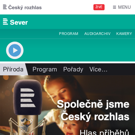
Přejít k hlavnímu obsahu
MENU
ŽIVĚ
PROGRAM
AUDIOARCHIV
KAMERY
Příroda
Program
Pořady
Více
…