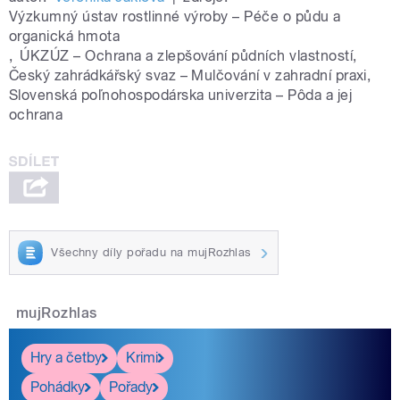
Výzkumný ústav rostlinné výroby – Péče o půdu a
organická hmota
,
ÚKZÚZ – Ochrana a zlepšování půdních vlastností
,
Český zahrádkářský svaz – Mulčování v zahradní praxi
,
Slovenská poľnohospodárska univerzita – Pôda a jej
ochrana
Všechny díly pořadu na mujRozhlas
mujRozhlas
Hry a četby
Krimi
Pohádky
Pořady