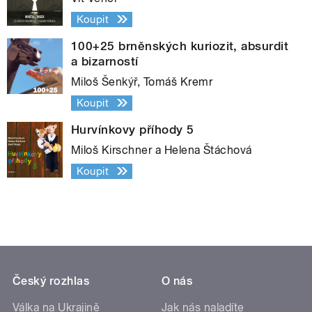
Koupit
100+25 brněnských kuriozit, absurdit
a bizarností
Miloš Šenkýř, Tomáš Kremr
Koupit
Hurvínkovy příhody 5
Miloš Kirschner a Helena Štáchová
Koupit
Český rozhlas
O nás
Válka na Ukrajině
Jak nás naladíte