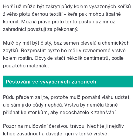
Horší už může být zakrytí půdy kolem vysazených keříků
živého plotu černou textilií – keře pak mohou špatně
kořenit. Možná právě proto tento postup už mnozí
zahradníci považují za překonaný.
Mulč by měl být čistý, bez semen plevelů a chemických
zbytků. Rozprostřít byste ho měli v rovnoměrné vrstvě
kolem rostlin. Obvykle stačí několik centimetrů, podle
použitého materiálu.
Pěstování ve vyvýšených záhonech
Půdu předem zalijte, protože mulč pomáhá vláhu udržet,
ale sám ji do půdy nepřidá. Vrstva by neměla těsně
přiléhat ke stonkům, aby nedocházelo k zahnívání.
Pozor na mulčování čerstvou trávou! Nechte ji nejdřív
lehce zavadnout a dávejte ji jen v tenké vrstvě.