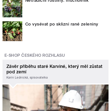
Netradiční rostliny: muchovník
Co vysévat po sklizni rané zeleniny
E-SHOP ČESKÉHO ROZHLASU
Závěr příběhu staré Karviné, který měl zůstat
pod zemí
Karin Lednická, spisovatelka