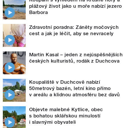
plážový život jako u moře nabízí jezero
Barbora
Zdravotní poradna: Záněty močových
cest a jak je léčit, aby se nevracely
Martin Kasal – jeden z nejúspěšnějších
českých kulturistů, rodák z Duchcova
Koupaliště v Duchcově nabízí
50metrový bazén, letní kino přímo
v areálu a klidnou atmosféru bez davů
Objevte malebné Kytlice, obec
s bohatou sklářskou minulostí
i slavnými obyvateli