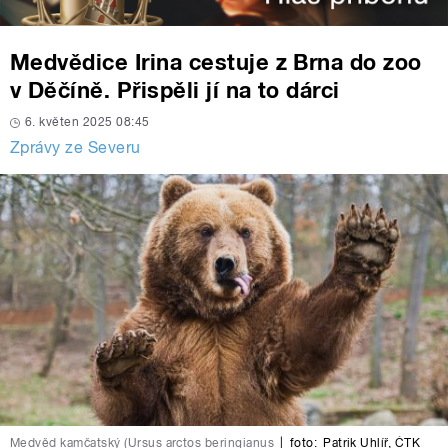
Medvědice Irina cestuje z Brna do zoo
v Děčíně. Přispěli jí na to dárci
6. květen 2025 08:45
Zprávy ze Severu
Medvěd kamčatský (Ursus arctos beringianus
|
foto:
Patrik Uhlíř
,
ČTK