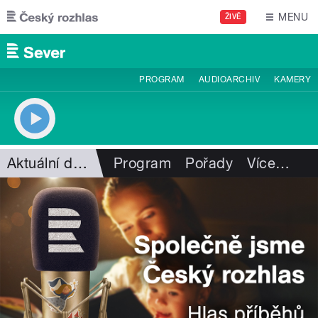
Přejít k hlavnímu obsahu
MENU
ŽIVĚ
PROGRAM
AUDIOARCHIV
KAMERY
Aktuální dění
Program
Pořady
Více
…