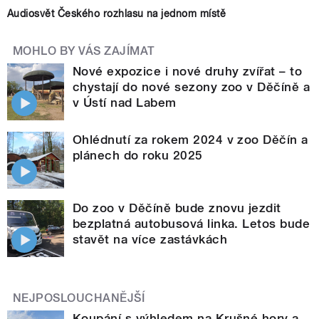
Audiosvět Českého rozhlasu na jednom místě
MOHLO BY VÁS ZAJÍMAT
Nové expozice i nové druhy zvířat – to
chystají do nové sezony zoo v Děčíně a
v Ústí nad Labem
Ohlédnutí za rokem 2024 v zoo Děčín a
plánech do roku 2025
Do zoo v Děčíně bude znovu jezdit
bezplatná autobusová linka. Letos bude
stavět na více zastávkách
NEJPOSLOUCHANĚJŠÍ
Koupání s výhledem na Krušné hory a