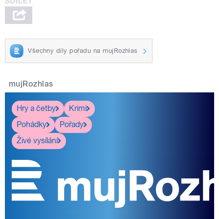
Všechny díly pořadu na mujRozhlas
mujRozhlas
Hry a četby
Krimi
Pohádky
Pořady
Živé vysílání