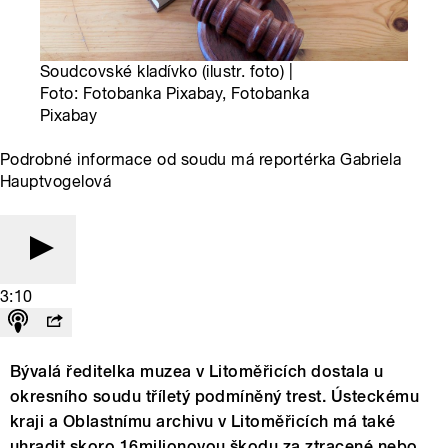
Soudcovské kladívko (ilustr. foto) |
Foto: Fotobanka Pixabay, Fotobanka
Pixabay
Podrobné informace od soudu má reportérka Gabriela
Hauptvogelová
3:10
Bývalá ředitelka muzea v Litoměřicích dostala u
okresního soudu tříletý podmíněný trest. Ústeckému
kraji a Oblastnímu archivu v Litoměřicích má také
uhradit skoro 16milionovou škodu za ztracené nebo