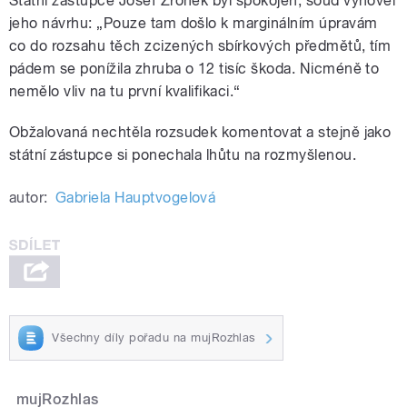
Státní zástupce Josef Zronek byl spokojen, soud vyhověl
jeho návrhu: „Pouze tam došlo k marginálním úpravám
co do rozsahu těch zcizených sbírkových předmětů, tím
pádem se ponížila zhruba o 12 tisíc škoda. Nicméně to
nemělo vliv na tu první kvalifikaci.“
Obžalovaná nechtěla rozsudek komentovat a stejně jako
státní zástupce si ponechala lhůtu na rozmyšlenou.
autor:
Gabriela Hauptvogelová
Všechny díly pořadu na mujRozhlas
mujRozhlas