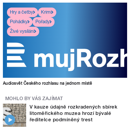
Hry a četby
Krimi
Pohádky
Pořady
Živé vysílání
Audiosvět Českého rozhlasu na jednom místě
MOHLO BY VÁS ZAJÍMAT
V kauze údajně rozkradených sbírek
litoměřického muzea hrozí bývalé
ředitelce podmíněný trest