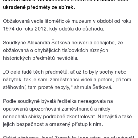
ukradené předměty ze sbírek.
Obžalovaná vedla litoměřické muzeum v období od roku
1974 do roku 2012, kdy odešla do důchodu.
Soudkyně Alexandra Šetková neuvěřila obhajobě, že
obžalovaná o chybějících tisícovkách různých
historických předmětů nevěděla.
„O celé řadě těch předmětů, ať už to byly sochy nebo
nábytek, tak je sami zaměstnanci viděli a potom, při tom
stěhování, tam prostě nebyly,“ shrnula Šetková.
Podle soudkyně bývalá ředitelka nereagovala na
opakovaná upozorňování zaměstnanců a nikdy
nenechala sbírky podrobně zkontrolovat. Nezajistila také
jejich bezpečnost a omezený přístup k nim.