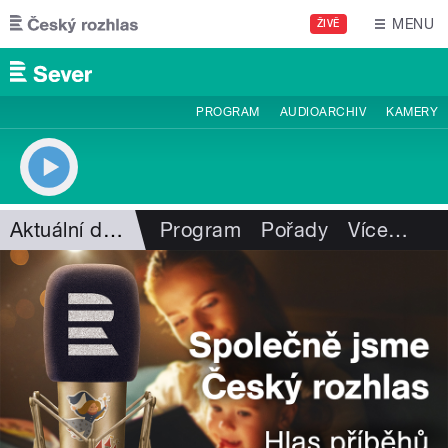
Přejít k hlavnímu obsahu
MENU
ŽIVĚ
PROGRAM
AUDIOARCHIV
KAMERY
Aktuální dění
Program
Pořady
Více
…