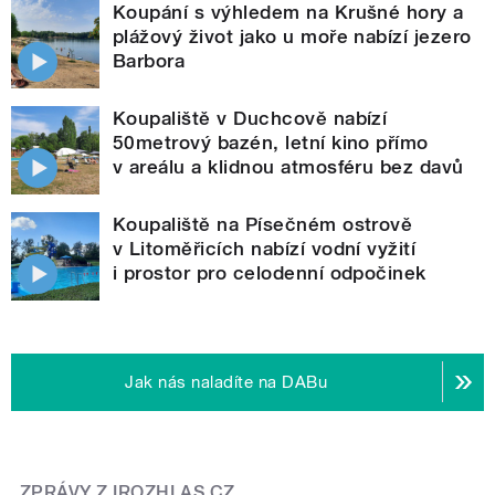
Koupání s výhledem na Krušné hory a
plážový život jako u moře nabízí jezero
Barbora
Koupaliště v Duchcově nabízí
50metrový bazén, letní kino přímo
v areálu a klidnou atmosféru bez davů
Koupaliště na Písečném ostrově
v Litoměřicích nabízí vodní vyžití
i prostor pro celodenní odpočinek
Jak nás naladíte na DABu
ZPRÁVY Z IROZHLAS.CZ