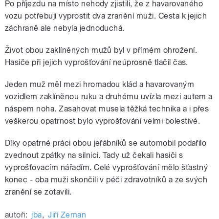
Po příjezdu na místo nehody zjistili, že z havarovaného
vozu potřebují vyprostit dva zranění muži. Cesta k jejich
záchraně ale nebyla jednoduchá.
Život obou zaklíněných mužů byl v přímém ohrožení.
Hasiče při jejich vyprošťování neúprosně tlačil čas.
Jeden muž měl mezi hromadou klád a havarovaným
vozidlem zaklíněnou ruku a druhému uvízla mezi autem a
náspem noha. Zasahovat musela těžká technika a i přes
veškerou opatrnost bylo vyprošťování velmi bolestivé.
Díky opatrné práci obou jeřábníků se automobil podařilo
zvednout zpátky na silnici. Tady už čekali hasiči s
vyprošťovacím nářadím. Celé vyprošťování mělo šťastný
konec - oba muži skončili v péči zdravotníků a ze svých
zranění se zotavili.
autoři:
jba
,
Jiří Zeman