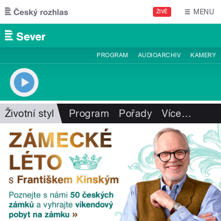
Přejít k hlavnímu obsahu
MENU
ŽIVĚ
PROGRAM
AUDIOARCHIV
KAMERY
Životní styl
Program
Pořady
Více
…