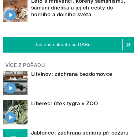
Léto s mravenci, kořeny šamanismu,
šamani dneška a jejich cesty do
horního a dolního světa
Jak nás naladíte na DABu
VÍCE Z POŘADU
Litvínov: záchrana bezdomovce
Liberec: útěk tygra v ZOO
Jablonec: záchrana seniora při požáru