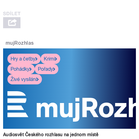
mujRozhlas
Hry a četby
Krimi
Pohádky
Pořady
Živé vysílání
Audiosvět Českého rozhlasu na jednom místě