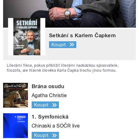
Setkání s Karlem Čapkem
Koupit
Literární fikce, pokus přiblížit literární nadsázkou spisovatele,
filozofa, ale hlavně člověka Karla Čapka trochu jinou formou.
Brána osudu
Agatha Christie
Koupit
1. Symfonická
Chinaski a SOČR live
Koupit