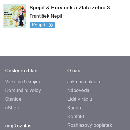
Spejbl & Hurvínek a Zlatá zebra 3
František Nepil
Koupit
Český rozhlas
O nás
Válka na Ukrajině
Jak nás naladíte
Komunální volby
Nápověda
Stanice
Lidé v rádiu
eShop
Kariéra
Kontakt
Rozhlasový poplatek
mujRozhlas