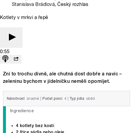
Stanislava Brádlová
, Český rozhlas
Kotlety v mrkvi a řepě
0:55
Zní to trochu divně, ale chutná dost dobře a navíc –
zeleninu bychom v jídelníčku neměli opomíjet.
Náročnost
snadné
|
Počet porcí
4
|
Typ jídla
oběd
Ingredience
4 kotlety bez kosti
2 lžíce sádla nebo oleje