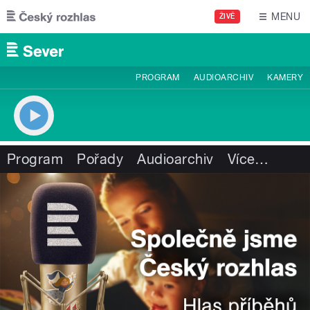
Přejít k hlavnímu obsahu
MENU
ŽIVĚ
PROGRAM
AUDIOARCHIV
KAMERY
Program
Pořady
Audioarchiv
Více
…