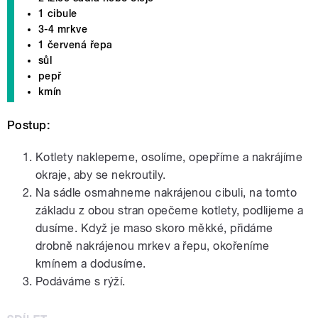
1 cibule
3-4 mrkve
1 červená řepa
sůl
pepř
kmín
Postup:
Kotlety naklepeme, osolíme, opepříme a nakrájíme
okraje, aby se nekroutily.
Na sádle osmahneme nakrájenou cibuli, na tomto
základu z obou stran opečeme kotlety, podlijeme a
dusíme. Když je maso skoro měkké, přidáme
drobně nakrájenou mrkev a řepu, okořeníme
kmínem a dodusíme.
Podáváme s rýží.