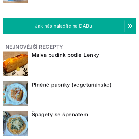
Jak nás naladíte na DABu
NEJNOVĚJŠÍ RECEPTY
Malva pudink podle Lenky
Plněné papriky (vegetariánské)
Špagety se špenátem