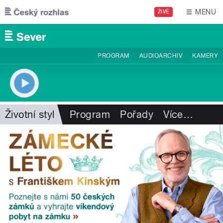
Přejít k hlavnímu obsahu
MENU
ŽIVĚ
PROGRAM
AUDIOARCHIV
KAMERY
Životní styl
Program
Pořady
Více
…