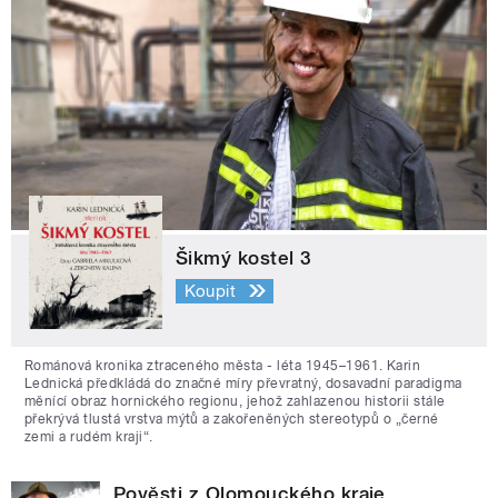
Šikmý kostel 3
Koupit
Románová kronika ztraceného města - léta 1945–1961. Karin
Lednická předkládá do značné míry převratný, dosavadní paradigma
měnící obraz hornického regionu, jehož zahlazenou historii stále
překrývá tlustá vrstva mýtů a zakořeněných stereotypů o „černé
zemi a rudém kraji“.
Pověsti z Olomouckého kraje