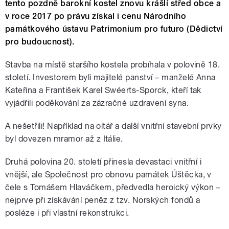
tento pozdně barokní kostel znovu krášlí střed obce a
v roce 2017 po právu získal i cenu Národního
památkového ústavu Patrimonium pro futuro (Dědictví
pro budoucnost).
Stavba na místě staršího kostela probíhala v polovině 18.
století. Investorem byli majitelé panství – manželé Anna
Kateřina a František Karel Swéerts-Sporck, kteří tak
vyjádřili poděkování za zázračné uzdravení syna.
A nešetřili! Například na oltář a další vnitřní stavební prvky
byl dovezen mramor až z Itálie.
Druhá polovina 20. století přinesla devastaci vnitřní i
vnější, ale Společnost pro obnovu památek Úštěcka, v
čele s Tomášem Hlaváčkem, předvedla heroický výkon –
nejprve při získávání peněz z tzv. Norských fondů a
posléze i při vlastní rekonstrukci.