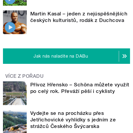
Martin Kasal – jeden z nejúspěšnějších
českých kulturistů, rodák z Duchcova
Jak nás naladíte na DABu
VÍCE Z POŘADU
Přívoz Hřensko – Schöna můžete využít
po celý rok. Převáží pěší i cyklisty
Vydejte se na procházku přes
Jetřichovické vyhlídky s jedním ze
strážců Českého Švýcarska