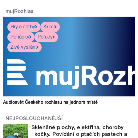
mujRozhlas
Hry a četby
Krimi
Pohádky
Pořady
Živé vysílání
Audiosvět Českého rozhlasu na jednom místě
NEJPOSLOUCHANĚJŠÍ
Skleněné plochy, elektřina, choroby
i kočky. Povídání o ptačích pastech a