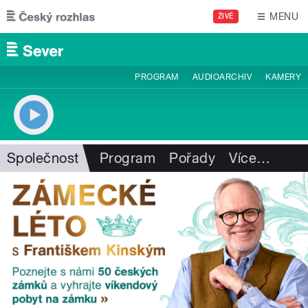
Přejít k hlavnímu obsahu
MENU
ŽIVĚ
PROGRAM
AUDIOARCHIV
KAMERY
Společnost
Program
Pořady
Více
…