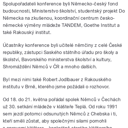
Spolupořadateli konference byli Německo-český fond
budoucnosti, Ministerstvo školství, studentský projekt Do
Německa na zkušenou, koordinační centrum česko-
německé výměny mládeže TANDEM, Goethe Institut a
také Rakouský institut.
Účastníky konference byli učitelé němčiny z celé České
republiky, zástupci Saského státního úřadu pro školy a
školství, Bavorského ministerstva školství a kultury,
Shromáždění Němců v ČR a mnoho dalších.
Byl mezi nimi také Robert Jodlbauer z Rakouského
institutu v Brně, kterého jsme požádali o rozhovor.
Od 18. do 21. května pořádal spolek Němců v Čechách
už 30. setkání mládeže v klášteře Teplá. Od roku 1991
sem jezdí potomci odsunutých Němců z Chebska i ti,
kteří směli zůstat, aby společnými silami pomohli