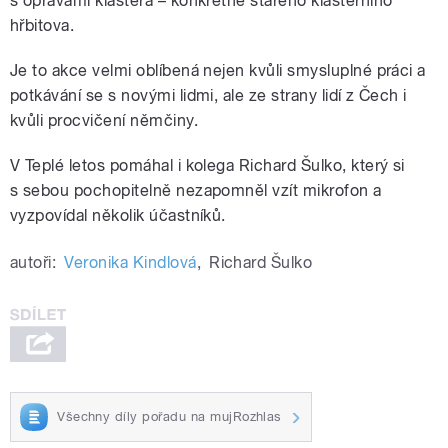
s opravami kláštera – konkrétně starého klášterního
hřbitova.
Je to akce velmi oblíbená nejen kvůli smysluplné práci a
potkávání se s novými lidmi, ale ze strany lidí z Čech i
kvůli procvičení němčiny.
V Teplé letos pomáhal i kolega Richard Šulko, který si
s sebou pochopitelně nezapomněl vzít mikrofon a
vyzpovídal několik účastníků.
autoři:
Veronika Kindlová
,
Richard Šulko
Všechny díly pořadu na mujRozhlas