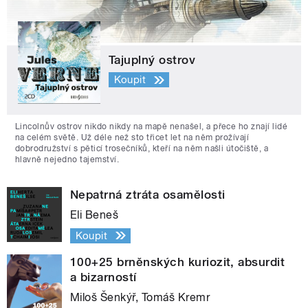
Tajuplný ostrov
Koupit
Lincolnův ostrov nikdo nikdy na mapě nenašel, a přece ho znají lidé
na celém světě. Už déle než sto třicet let na něm prožívají
dobrodružství s pěticí trosečníků, kteří na něm našli útočiště, a
hlavně nejedno tajemství.
Nepatrná ztráta osamělosti
Eli Beneš
Koupit
100+25 brněnských kuriozit, absurdit
a bizarností
Miloš Šenkýř, Tomáš Kremr