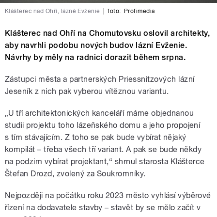
Klášterec nad Ohří, lázně Evženie
|
foto:
Profimedia
Klášterec nad Ohří na Chomutovsku oslovil architekty,
aby navrhli podobu nových budov lázní Evženie.
Návrhy by měly na radnici dorazit během srpna.
Zástupci města a partnerských Priessnitzových lázní
Jeseník z nich pak vyberou vítěznou variantu.
„U tří architektonických kanceláří máme objednanou
studii projektu toho lázeňského domu a jeho propojení
s tím stávajícím. Z toho se pak bude vybírat nějaký
kompilát – třeba všech tří variant. A pak se bude někdy
na podzim vybírat projektant,“ shrnul starosta Klášterce
Štefan Drozd, zvolený za Soukromníky.
Nejpozději na počátku roku 2023 město vyhlásí výběrové
řízení na dodavatele stavby – stavět by se mělo začít v