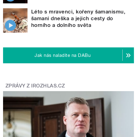
Léto s mravenci, kořeny šamanismu,
šamani dneška a jejich cesty do
horního a dolního světa
Jak nás naladíte na DABu
ZPRÁVY Z IROZHLAS.CZ