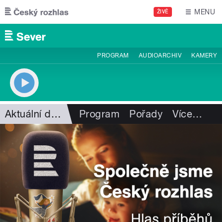
Přejít k hlavnímu obsahu
MENU
ŽIVĚ
PROGRAM
AUDIOARCHIV
KAMERY
Aktuální dění
Program
Pořady
Více
…