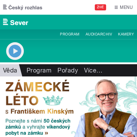
Přejít k hlavnímu obsahu
MENU
ŽIVĚ
PROGRAM
AUDIOARCHIV
KAMERY
Věda
Program
Pořady
Více
…