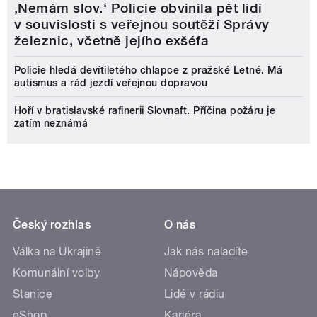
‚Nemám slov.‘ Policie obvinila pět lidí
v souvislosti s veřejnou soutěží Správy
železnic, včetně jejího exšéfa
Policie hledá devítiletého chlapce z pražské Letné. Má
autismus a rád jezdí veřejnou dopravou
Hoří v bratislavské rafinerii Slovnaft. Příčina požáru je
zatím neznámá
Český rozhlas
O nás
Válka na Ukrajině
Jak nás naladíte
Komunální volby
Nápověda
Stanice
Lidé v rádiu
eShop
Kariéra