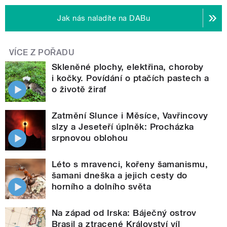
Jak nás naladíte na DABu
VÍCE Z POŘADU
Skleněné plochy, elektřina, choroby
i kočky. Povídání o ptačích pastech a
o životě žiraf
Zatmění Slunce i Měsíce, Vavřincovy
slzy a Jeseteří úplněk: Procházka
srpnovou oblohou
Léto s mravenci, kořeny šamanismu,
šamani dneška a jejich cesty do
horního a dolního světa
Na západ od Irska: Báječný ostrov
Brasil a ztracené Království víl