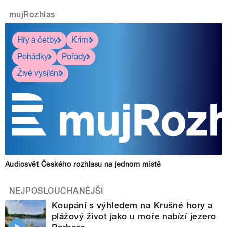
mujRozhlas
Hry a četby
Krimi
Pohádky
Pořady
Živé vysílání
Audiosvět Českého rozhlasu na jednom místě
NEJPOSLOUCHANĚJŠÍ
Koupání s výhledem na Krušné hory a
plážový život jako u moře nabízí jezero