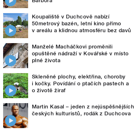
Barbora
Koupaliště v Duchcově nabízí
50metrový bazén, letní kino přímo
v areálu a klidnou atmosféru bez davů
Manželé Macháčkovi proměnili
opuštěné nádraží v Kovářské v místo
plné života
Skleněné plochy, elektřina, choroby
i kočky. Povídání o ptačích pastech a
o životě žiraf
Martin Kasal – jeden z nejúspěšnějších
českých kulturistů, rodák z Duchcova